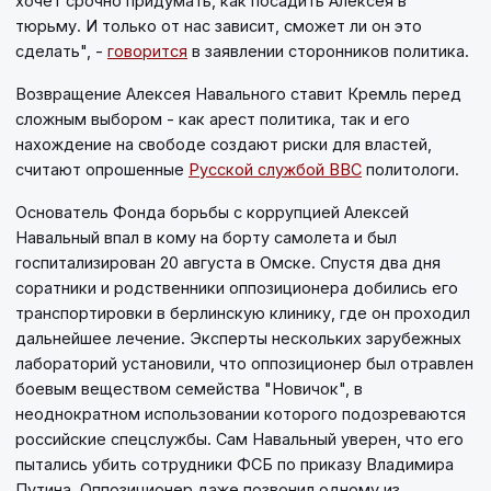
хочет срочно придумать, как посадить Алексея в
тюрьму. И только от нас зависит, сможет ли он это
сделать", -
говорится
в заявлении сторонников политика.
Возвращение Алексея Навального ставит Кремль перед
сложным выбором - как арест политика, так и его
нахождение на свободе создают риски для властей,
считают опрошенные
Русской службой BBC
политологи.
Основатель Фонда борьбы с коррупцией Алексей
Навальный впал в кому на борту самолета и был
госпитализирован 20 августа в Омске. Спустя два дня
соратники и родственники оппозиционера добились его
транспортировки в берлинскую клинику, где он проходил
дальнейшее лечение. Эксперты нескольких зарубежных
лабораторий установили, что оппозиционер был отравлен
боевым веществом семейства "Новичок", в
неоднократном использовании которого подозреваются
российские спецслужбы. Сам Навальный уверен, что его
пытались убить сотрудники ФСБ по приказу Владимира
Путина. Оппозиционер даже позвонил одному из