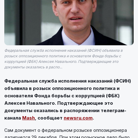
Федеральная служба исполнения наказаний (ФСИН) объявила в
розыск оппозиционного политика и основателя Фонда борьбы с
коррупцией (ФБК) Алексея Навального. Подтверждающие это
документы оказались в распо...
Федеральная служба исполнения наказаний (ФСИН)
объявила в розыск оппозиционного политика и
основателя Фонда борьбы с коррупцией (ФБК)
Алексея Навального. Подтверждающие это
документы оказались в распоряжении телеграм-
канала
Mash
, сообщает
newsru.com
.
Сам документ о федеральном розыске оппозиционера
датируется 29 декабря. При этом розыскное дело было