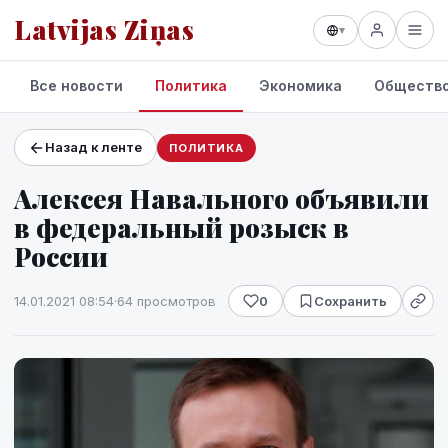
Latvijas Ziņas
▾
Все новости
Политика
Экономика
Обществ
Назад к ленте
ПОЛИТИКА
Проекты и сервисы
Алексея Навального объявили
Прогноз погоды
в федеральный розыск в
России
14.01.2021 08:54
·
64 просмотров
0
Сохранить