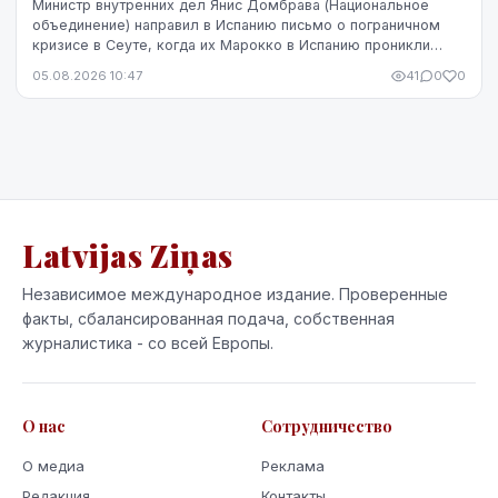
Министр внутренних дел Янис Домбрава (Национальное
объединение) направил в Испанию письмо о пограничном
кризисе в Сеуте, когда их Марокко в Испанию проникли
десятки тысяч человек. В Мадриде письмо было воспринято
05.08.2026 10:47
41
0
0
чувствительно.
Latvijas Ziņas
Независимое международное издание. Проверенные
факты, сбалансированная подача, собственная
журналистика - со всей Европы.
О нас
Сотрудничество
О медиа
Реклама
Редакция
Контакты