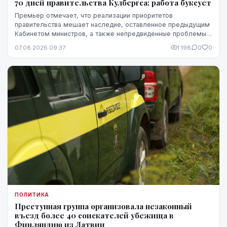
70 дней правительства Кулбергса: работа буксует
Премьер отмечает, что реализации приоритетов
правительства мешает наследие, оставленное предыдущим
Кабинетом министров, а также непредвиденные проблемы,
однако в ближайшие месяцы он ожидает более
07.08.2026 09:37
1 198
0
0
стремительного прогресса.
ПОЛИТИКА
Преступная группа организовала незаконный
въезд более 40 соискателей убежища в
Финляндию из Латвии