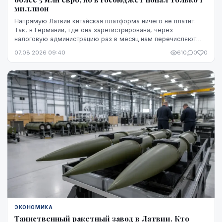
миллион
Напрямую Латвии китайская платформа ничего не платит.
Так, в Германии, где она зарегистрирована, через
налоговую администрацию раз в месяц нам перечисляют
этот НДС, а импортную пошлину китайская платформа
07.08.2026 09:40
610
0
0
платит в той стране, где товар предъявляется таможне,
например, в Бельгии.
ЭКОНОМИКА
Таинственный ракетный завод в Латвии. Кто