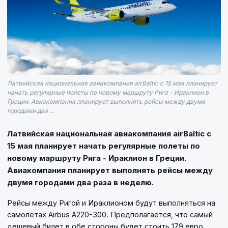
Латвийская национальная авиакомпания airBaltic с 15 мая планирует
начать регулярные полеты по новому маршруту Рига - Ираклион в
Греции. Авиакомпания планирует выполнять рейсы между двумя
городами два ...
Латвийская национальная авиакомпания airBaltic с
15 мая планирует начать регулярные полеты по
новому маршруту Рига - Ираклион в Греции.
Авиакомпания планирует выполнять рейсы между
двумя городами два раза в неделю.
Рейсы между Ригой и Ираклионом будут выполняться на
самолетах Airbus A220-300. Предполагается, что самый
дешевый билет в обе стороны будет стоить 179 евро.