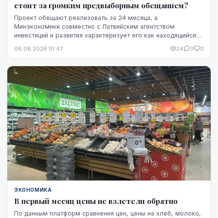
стоит за громким предвыборным обещанием?
Проект обещают реализовать за 24 месяца, а
Минэкономики совместно с Латвийским агентством
инвестиций и развития характеризует его как находящийся
на "высокой стадии готовности". Однако публично не названы
06.08.2026 10:47
24
0
0
ни модель ракет, ни владелец технологий, ни
проектировщик завода. Неизвестно также, какая часть
необходимого финансирования уже обеспечена и на чем
основан прогноз экспорта.
ЭКОНОМИКА
В первый месяц цены не взлетели обратно
По данным платформ сравнения цен, цены на хлеб, молоко,