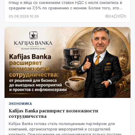
птицу и яйца со снижением ставки НДС с июля снизились в
среднем на 7,5% по сравнению с июнем. Более того, это
снижение оказалось устойчивым, по крайней мере, на
05.08.2026 10:39
24
0
0
данный момент - до начала августа.
ЭКОНОМИКА
Kafijas Banka расширяет возможности
сотрудничества
Kafijas Banka готова стать полноценным партнёром для
компаний, организаторов мероприятий и создателей
контента. Предложение не ограничивается только поставкой