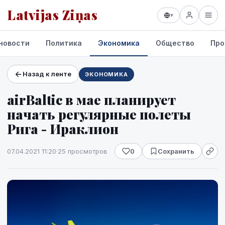
Latvijas Ziņas
▾
новости
Политика
Экономика
Общество
Про
Назад к ленте
ЭКОНОМИКА
Проекты и сервисы
airBaltic в мае планирует
Прогноз погоды
начать регулярные полеты
Рига - Ираклион
07.04.2021 11:20
·
25 просмотров
0
Сохранить