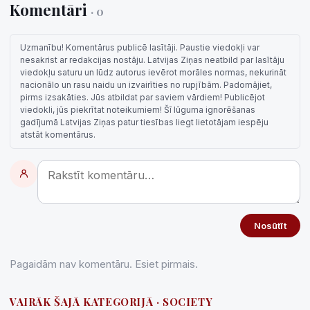
Komentāri
· 0
Uzmanību! Komentārus publicē lasītāji. Paustie viedokļi var
nesakrist ar redakcijas nostāju. Latvijas Ziņas neatbild par lasītāju
viedokļu saturu un lūdz autorus ievērot morāles normas, nekurināt
nacionālo un rasu naidu un izvairīties no rupjībām. Padomājiet,
pirms izsakāties. Jūs atbildat par saviem vārdiem! Publicējot
viedokli, jūs piekrītat noteikumiem! Šī lūguma ignorēšanas
gadījumā Latvijas Ziņas patur tiesības liegt lietotājam iespēju
atstāt komentārus.
Nosūtīt
Pagaidām nav komentāru. Esiet pirmais.
VAIRĀK ŠAJĀ KATEGORIJĀ · SOCIETY