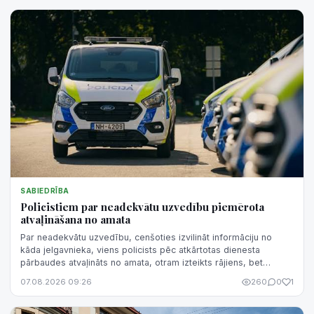
SABIEDRĪBA
Policistiem par neadekvātu uzvedību piemērota
atvaļināšana no amata
Par neadekvātu uzvedību, cenšoties izvilināt informāciju no
kāda jelgavnieka, viens policists pēc atkārtotas dienesta
pārbaudes atvaļināts no amata, otram izteikts rājiens, bet
trešajam - piezīme.
07.08.2026 09:26
260
0
1