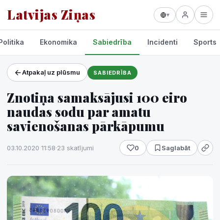
Latvijas Ziņas
▾
Politika
Ekonomika
Sabiedrība
Incidenti
Sports
Atpakaļ uz plūsmu
SABIEDRĪBA
Projekti un pakalpojumi
Znotiņa samaksājusi 100 eiro
Laikapstākļi
naudas sodu par amatu
savienošanas pārkāpumu
03.10.2020 11:58
·
23 skatījumi
0
Saglabāt