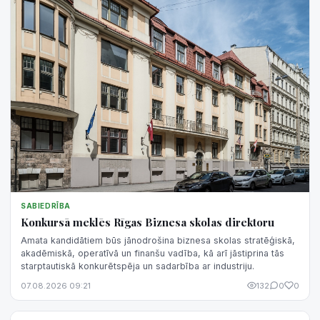
SABIEDRĪBA
Konkursā meklēs Rīgas Biznesa skolas direktoru
Amata kandidātiem būs jānodrošina biznesa skolas stratēģiskā,
akadēmiskā, operatīvā un finanšu vadība, kā arī jāstiprina tās
starptautiskā konkurētspēja un sadarbība ar industriju.
07.08.2026 09:21
132
0
0