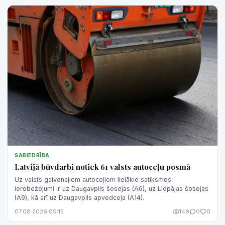
SABIEDRĪBA
Latvijā būvdarbi notiek 61 valsts autoceļu posmā
Uz valsts galvenajiem autoceļiem lielākie satiksmes
ierobežojumi ir uz Daugavpils šosejas (A6), uz Liepājas šosejas
(A9), kā arī uz Daugavpils apvedceļa (A14).
07.08.2026 09:15
149
0
0