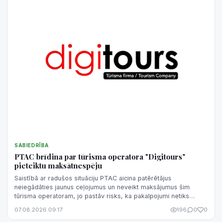
SABIEDRĪBA
PTAC brīdina par tūrisma operatora "Digitours"
pieteiktu maksātnespēju
Saistībā ar radušos situāciju PTAC aicina patērētājus
neiegādāties jaunus ceļojumus un neveikt maksājumus šim
tūrisma operatoram, jo pastāv risks, ka pakalpojumi netiks
sniegti un samaksātā nauda netiks atgriezta.
07.08.2026 09:17
196
0
0