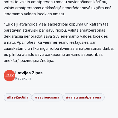
noteikto valsts amatpersonu amatu savienošanas kārtību,
valsts amatpersonas deklarācijā nenorādot savā uzņēmumā
ieņemamo valdes locekles amatu.
"Es dziļi atvainojos visai sabiedrībai kopumā un katram tās
pārstāvim atsevišķi par savu rīcību, valsts amatpersonas
deklarācijā nenorādot savā SIA ieņemamo valdes locekles
amatu. Apzinoties, ka vienmēr esmu iestājusies par
caurskatāmu un likumīgu rīcību ikvienas amatpersonas darbā,
es pilnībā atzīstu savu pārkāpumu un vainu sabiedrības
priekšā," paziņojusi Znotiņa.
Latvijas Ziņas
Redakcija
#IlzeZnotiņa
#savienošana
#valstsamatpersona