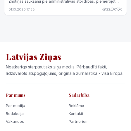
Znotiņas saukšanu pie administratīvās atbildības, piemērojot
naudas sodu.
01.10.2020 17:58
22
0
0
Latvijas Ziņas
Neatkarīgs starptautisks ziņu medijs. Pārbaudīti fakti,
līdzsvarots atspoguļojums, oriģināla žurnālistika - visā Eiropā.
Par mums
Sadarbība
Par mediju
Reklāma
Redakcija
Kontakti
Vakances
Partneriem