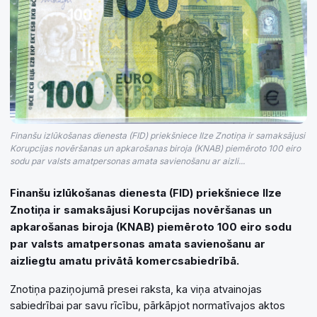
Finanšu izlūkošanas dienesta (FID) priekšniece Ilze Znotiņa ir samaksājusi
Korupcijas novēršanas un apkarošanas biroja (KNAB) piemēroto 100 eiro
sodu par valsts amatpersonas amata savienošanu ar aizli...
Finanšu izlūkošanas dienesta (FID) priekšniece Ilze
Znotiņa ir samaksājusi Korupcijas novēršanas un
apkarošanas biroja (KNAB) piemēroto 100 eiro sodu
par valsts amatpersonas amata savienošanu ar
aizliegtu amatu privātā komercsabiedrībā.
Znotiņa paziņojumā presei raksta, ka viņa atvainojas
sabiedrībai par savu rīcību, pārkāpjot normatīvajos aktos