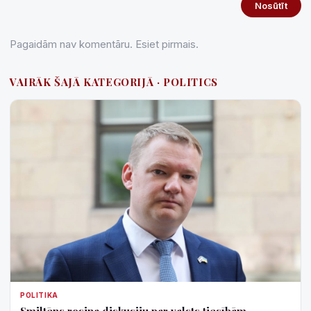
Nosūtīt
Pagaidām nav komentāru. Esiet pirmais.
VAIRĀK ŠAJĀ KATEGORIJĀ · POLITICS
POLITIKA
Smiltēns rosina diskusiju par valsts tiesībām