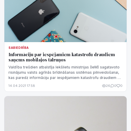
SABIEDRĪBA
Informāciju par iespējamiem katastrofu draudiem
saņems mobilajos tālruņos
Valdība trešdien atbalstīja Iekšlietu ministrijas (IeM) sagatavoto
risinājumu valsts agrīnās brīdināšanas sistēmas pilnveidošanai,
kas paredz informāciju par iespējamiem katastrofu draudiem vai
militā...
14.04.2021 17:58
26
0
0