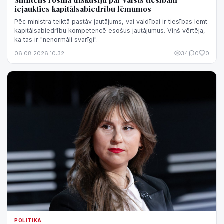
iejaukties kapitālsabiedrību lēmumos
Pēc ministra teiktā pastāv jautājums, vai valdībai ir tiesības lemt
kapitālsabiedrību kompetencē esošus jautājumus. Viņš vērtēja,
ka tas ir "nenormāli svarīgi".
06.08.2026 10:32
34
0
0
POLITIKA