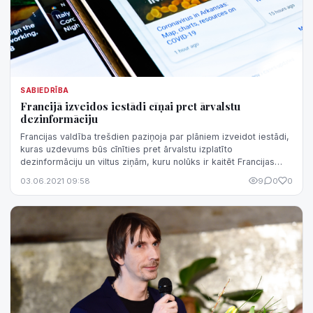
SABIEDRĪBA
Francijā izveidos iestādi cīņai pret ārvalstu
dezinformāciju
Francijas valdība trešdien paziņoja par plāniem izveidot iestādi,
kuras uzdevums būs cīnīties pret ārvalstu izplatīto
dezinformāciju un viltus ziņām, kuru nolūks ir kaitēt Francijas
valstij.
03.06.2021 09:58
9
0
0