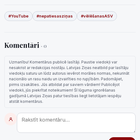
#YouTube
#nepatiesasziņas
#vēlēšanasASV
Komentāri
· 0
Uzmanību! Komentārus publicē lasītāji. Paustie viedokļi var
nesakrist ar redakcijas nostāju. Latvijas Ziņas neatbild par lasītāju
viedokļu saturu un lūdz autorus ievērot morāles normas, nekurināt
nacionālo un rasu naidu un izvairīties no rupjībām. Padomājiet,
pirms izsakāties. Jūs atbildat par saviem vārdiem! Publicējot
viedokli, jūs piekrītat noteikumiem! Šī lūguma ignorēšanas
gadījumā Latvijas Ziņas patur tiesības liegt lietotājam iespēju
atstāt komentārus.