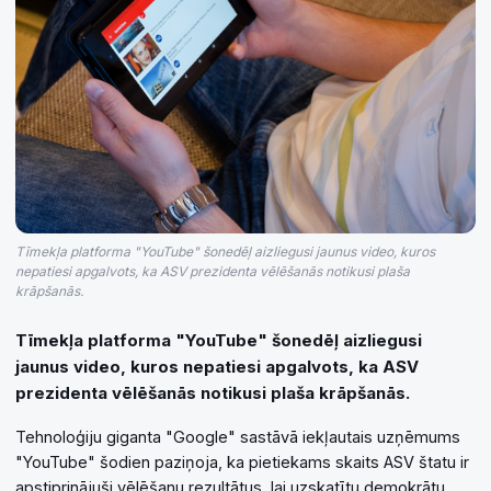
Tīmekļa platforma "YouTube" šonedēļ aizliegusi jaunus video, kuros
nepatiesi apgalvots, ka ASV prezidenta vēlēšanās notikusi plaša
krāpšanās.
Tīmekļa platforma "YouTube" šonedēļ aizliegusi
jaunus video, kuros nepatiesi apgalvots, ka ASV
prezidenta vēlēšanās notikusi plaša krāpšanās.
Tehnoloģiju giganta "Google" sastāvā iekļautais uzņēmums
"YouTube" šodien paziņoja, ka pietiekams skaits ASV štatu ir
apstiprinājuši vēlēšanu rezultātus, lai uzskatītu demokrātu