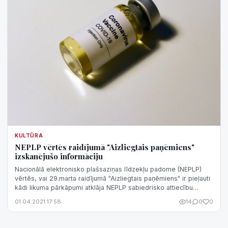
KULTŪRA
NEPLP vērtēs raidījumā "Aizliegtais paņēmiens"
izskanējušo informāciju
Nacionālā elektronisko plašsaziņas līdzekļu padome (NEPLP)
vērtēs, vai 29.marta raidījumā "Aizliegtais paņēmiens" ir pieļauti
kādi likuma pārkāpumi atklāja NEPLP sabiedrisko attiecību
speciāliste Ieva...
01.04.2021 17:58
14
0
0