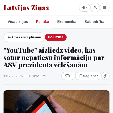
Latvijas Ziņas
▾
Visas ziņas
Politika
Ekonomika
Sabiedrība
Atpakaļ uz plūsmu
POLITIKA
Projekti un pakalpojumi
"YouTube" aizliedz video, kas
Laikapstākļi
satur nepatiesu informāciju par
ASV prezidenta vēlēšanām
10.12.2020 17:58
·
8 skatījumi
0
Saglabāt