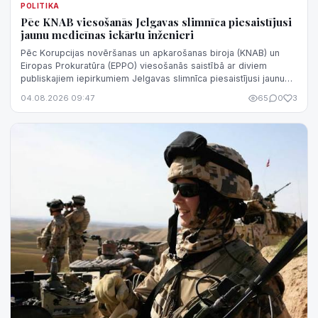
POLITIKA
Pēc KNAB viesošanās Jelgavas slimnīca piesaistījusi
jaunu medicīnas iekārtu inženieri
Pēc Korupcijas novēršanas un apkarošanas biroja (KNAB) un
Eiropas Prokuratūra (EPPO) viesošanās saistībā ar diviem
publiskajiem iepirkumiem Jelgavas slimnīca piesaistījusi jaunu
medicīnas iekārtu inže...
04.08.2026 09:47
65
0
3