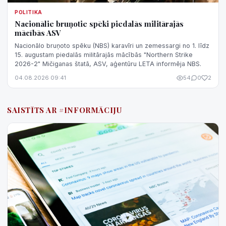
POLITIKA
Nacionālie bruņotie spēki piedalās militārajās
mācībās ASV
Nacionālo bruņoto spēku (NBS) karavīri un zemessargi no 1. līdz
15. augustam piedalās militārajās mācībās "Northern Strike
2026-2" Mičiganas štatā, ASV, aģentūru LETA informēja NBS.
04.08.2026 09:41
54
0
2
SAISTĪTS AR #INFORMĀCIJU