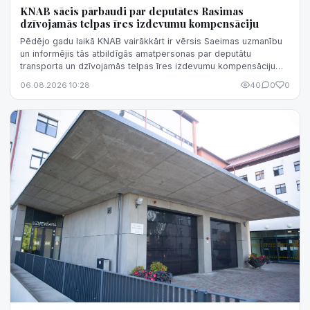
KNAB sācis pārbaudi par deputātes Rasimas
dzīvojamās telpas īres izdevumu kompensāciju
Pēdējo gadu laikā KNAB vairākkārt ir vērsis Saeimas uzmanību
un informējis tās atbildīgās amatpersonas par deputātu
transporta un dzīvojamās telpas īres izdevumu kompensāciju
normatīvā regulējuma nepilnībām, kas rada iespēju
06.08.2026 10:28
40
0
0
kompensāciju sistēmu izmantot negodprātīgi.