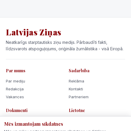
Latvijas Ziņas
Neatkarīgs starptautisks ziņu medijs. Pārbaudīti fakti,
līdzsvarots atspoguļojums, oriģināla žurnālistika - visā Eiropā.
Par mums
Sadarbība
Par mediju
Reklāma
Redakcija
Kontakti
Vakances
Partneriem
Dokumenti
Lietotne
Lietošanas noteikumi
Mēs izmantojam sīkdatnes
Privātuma politika