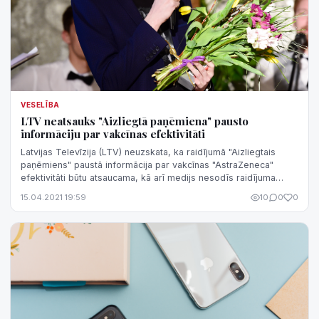
VESELĪBA
LTV neatsauks "Aizliegtā paņēmiena" pausto
informāciju par vakcīnas efektivitāti
Latvijas Televīzija (LTV) neuzskata, ka raidījumā "Aizliegtais
paņēmiens" paustā informācija par vakcīnas "AstraZeneca"
efektivitāti būtu atsaucama, kā arī medijs nesodīs raidījuma
komandu jebkādā vei...
15.04.2021 19:59
10
0
0