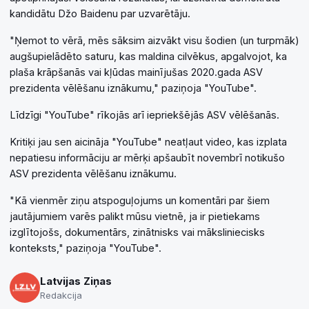
kandidātu Džo Baidenu par uzvarētāju.
"Ņemot to vērā, mēs sāksim aizvākt visu šodien (un turpmāk)
augšupielādēto saturu, kas maldina cilvēkus, apgalvojot, ka
plaša krāpšanās vai kļūdas mainījušas 2020.gada ASV
prezidenta vēlēšanu iznākumu," paziņoja "YouTube".
Līdzīgi "YouTube" rīkojās arī iepriekšējās ASV vēlēšanās.
Kritiķi jau sen aicināja "YouTube" neatļaut video, kas izplata
nepatiesu informāciju ar mērķi apšaubīt novembrī notikušo
ASV prezidenta vēlēšanu iznākumu.
"Kā vienmēr ziņu atspoguļojums un komentāri par šiem
jautājumiem varēs palikt mūsu vietnē, ja ir pietiekams
izglītojošs, dokumentārs, zinātnisks vai māksliniecisks
konteksts," paziņoja "YouTube".
Latvijas Ziņas
Redakcija