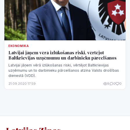
EKONOMIKA
Latvijai jāņem vērā izlūkošanas riski, vērtējot
Baltkrievijas uzņēmumu un darbinieku pārcelšanos
Latvijai jāņem vērā izlūkošanas riski, vērtējot Baltkrievijas
uzņēmumu un to darbinieku pārcelšanos atzina Valsts drošības
dienestā (VDD).
21.09.2020 17:59
9
0
0