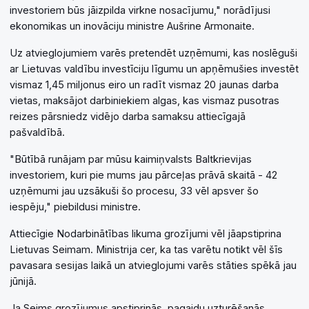
investoriem būs jāizpilda virkne nosacījumu," norādījusi
ekonomikas un inovāciju ministre Aušrine Armonaite.
Uz atvieglojumiem varēs pretendēt uzņēmumi, kas noslēguši
ar Lietuvas valdību investīciju līgumu un apņēmušies investēt
vismaz 1,45 miljonus eiro un radīt vismaz 20 jaunas darba
vietas, maksājot darbiniekiem algas, kas vismaz pusotras
reizes pārsniedz vidējo darba samaksu attiecīgajā
pašvaldībā.
"Būtībā runājam par mūsu kaimiņvalsts Baltkrievijas
investoriem, kuri pie mums jau pārceļas prāvā skaitā - 42
uzņēmumi jau uzsākuši šo procesu, 33 vēl apsver šo
iespēju," piebildusi ministre.
Attiecīgie Nodarbinātības likuma grozījumi vēl jāapstiprina
Lietuvas Seimam. Ministrija cer, ka tas varētu notikt vēl šīs
pavasara sesijas laikā un atvieglojumi varēs stāties spēkā jau
jūnijā.
Ja Seims grozījumus apstiprinās, pagaidu uzturēšanās