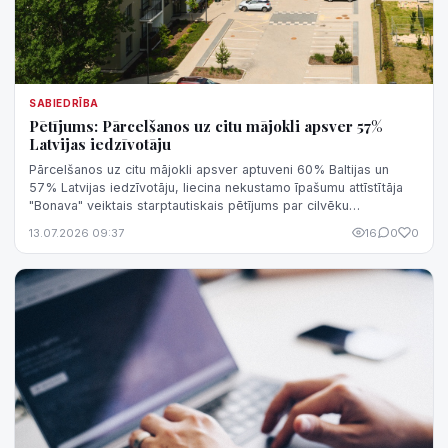
SABIEDRĪBA
Pētījums: Pārcelšanos uz citu mājokli apsver 57%
Latvijas iedzīvotāju
Pārcelšanos uz citu mājokli apsver aptuveni 60% Baltijas un
57% Latvijas iedzīvotāju, liecina nekustamo īpašumu attīstītāja
"Bonava" veiktais starptautiskais pētījums par cilvēku
vajadzībām un vērtībā...
13.07.2026 09:37
16
0
0