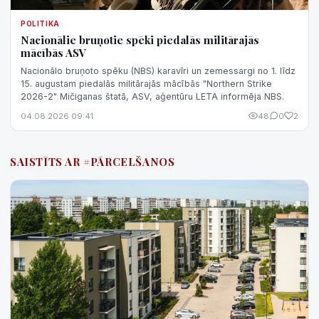
POLITIKA
Nacionālie bruņotie spēki piedalās militārajās
mācībās ASV
Nacionālo bruņoto spēku (NBS) karavīri un zemessargi no 1. līdz
15. augustam piedalās militārajās mācībās "Northern Strike
2026-2" Mičiganas štatā, ASV, aģentūru LETA informēja NBS.
04.08.2026 09:41
48
0
2
SAISTĪTS AR #PĀRCELŠANOS