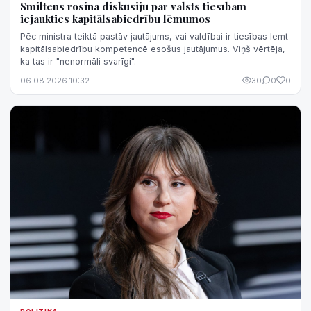
Smiltēns rosina diskusiju par valsts tiesībām
iejaukties kapitālsabiedrību lēmumos
Pēc ministra teiktā pastāv jautājums, vai valdībai ir tiesības lemt
kapitālsabiedrību kompetencē esošus jautājumus. Viņš vērtēja,
ka tas ir "nenormāli svarīgi".
06.08.2026 10:32
30
0
0