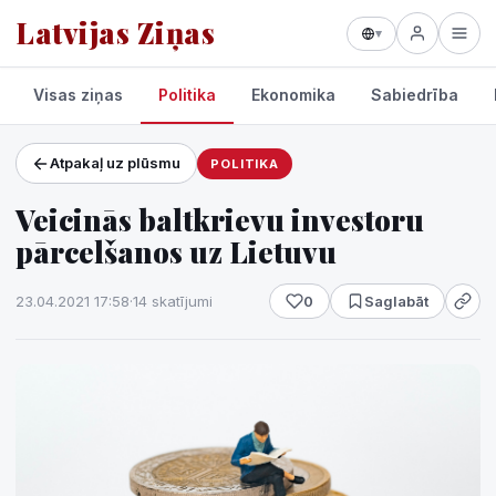
Latvijas Ziņas
▾
Visas ziņas
Politika
Ekonomika
Sabiedrība
Atpakaļ uz plūsmu
POLITIKA
Projekti un pakalpojumi
Veicinās baltkrievu investoru
Laikapstākļi
pārcelšanos uz Lietuvu
23.04.2021 17:58
·
14 skatījumi
0
Saglabāt