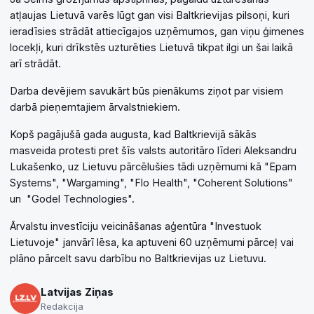
atļaujas Lietuvā varēs lūgt gan visi Baltkrievijas pilsoņi, kuri
ieradīsies strādāt attiecīgajos uzņēmumos, gan viņu ģimenes
locekļi, kuri drīkstēs uzturēties Lietuvā tikpat ilgi un šai laikā
arī strādāt.
Darba devējiem savukārt būs pienākums ziņot par visiem
darbā pieņemtajiem ārvalstniekiem.
Kopš pagājušā gada augusta, kad Baltkrievijā sākās
masveida protesti pret šīs valsts autoritāro līderi Aleksandru
Lukašenko, uz Lietuvu pārcēlušies tādi uzņēmumi kā "Epam
Systems", "Wargaming", "Flo Health", "Coherent Solutions"
un "Godel Technologies".
Ārvalstu investīciju veicināšanas aģentūra "Investuok
Lietuvoje" janvārī lēsa, ka aptuveni 60 uzņēmumi pārceļ vai
plāno pārcelt savu darbību no Baltkrievijas uz Lietuvu.
Latvijas Ziņas
Redakcija