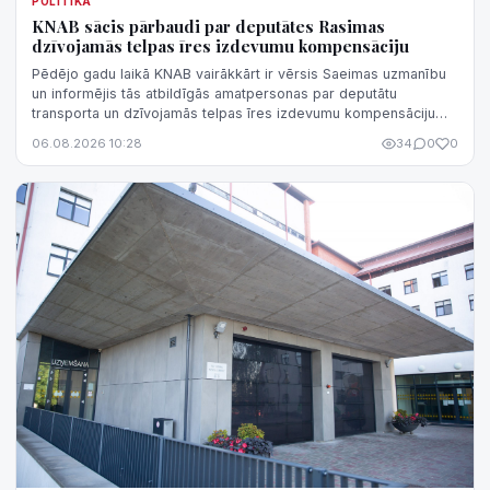
POLITIKA
KNAB sācis pārbaudi par deputātes Rasimas
dzīvojamās telpas īres izdevumu kompensāciju
Pēdējo gadu laikā KNAB vairākkārt ir vērsis Saeimas uzmanību
un informējis tās atbildīgās amatpersonas par deputātu
transporta un dzīvojamās telpas īres izdevumu kompensāciju
normatīvā regulējuma nepilnībām, kas rada iespēju
06.08.2026 10:28
34
0
0
kompensāciju sistēmu izmantot negodprātīgi.