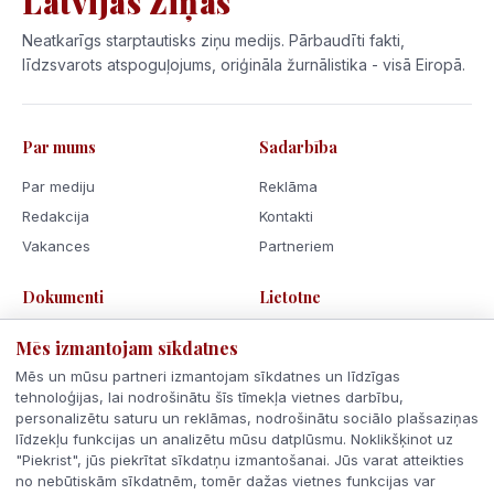
Latvijas Ziņas
Neatkarīgs starptautisks ziņu medijs. Pārbaudīti fakti,
līdzsvarots atspoguļojums, oriģināla žurnālistika - visā Eiropā.
Par mums
Sadarbība
Par mediju
Reklāma
Redakcija
Kontakti
Vakances
Partneriem
Dokumenti
Lietotne
Lietošanas noteikumi
Mēs izmantojam sīkdatnes
Privātuma politika
Mēs un mūsu partneri izmantojam sīkdatnes un līdzīgas
Sīkdatnes
tehnoloģijas, lai nodrošinātu šīs tīmekļa vietnes darbību,
personalizētu saturu un reklāmas, nodrošinātu sociālo plašsaziņas
Rīcības kodekss
līdzekļu funkcijas un analizētu mūsu datplūsmu. Noklikšķinot uz
"Piekrist", jūs piekrītat sīkdatņu izmantošanai. Jūs varat atteikties
no nebūtiskām sīkdatnēm, tomēr dažas vietnes funkcijas var