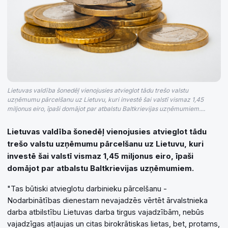
Lietuvas valdība šonedēļ vienojusies atvieglot tādu trešo valstu
uzņēmumu pārcelšanu uz Lietuvu, kuri investē šai valstī vismaz 1,45
miljonus eiro, īpaši domājot par atbalstu Baltkrievijas uzņēmumiem....
Lietuvas valdība šonedēļ vienojusies atvieglot tādu
trešo valstu uzņēmumu pārcelšanu uz Lietuvu, kuri
investē šai valstī vismaz 1,45 miljonus eiro, īpaši
domājot par atbalstu Baltkrievijas uzņēmumiem.
"Tas būtiski atvieglotu darbinieku pārcelšanu -
Nodarbinātības dienestam nevajadzēs vērtēt ārvalstnieka
darba atbilstību Lietuvas darba tirgus vajadzībām, nebūs
vajadzīgas atļaujas un citas birokrātiskas lietas, bet, protams,