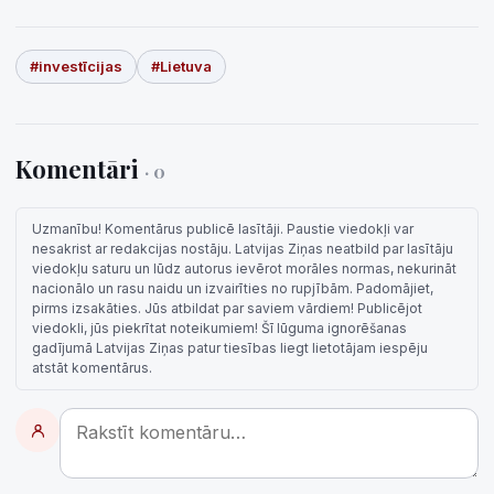
#investīcijas
#Lietuva
Komentāri
· 0
Uzmanību! Komentārus publicē lasītāji. Paustie viedokļi var
nesakrist ar redakcijas nostāju. Latvijas Ziņas neatbild par lasītāju
viedokļu saturu un lūdz autorus ievērot morāles normas, nekurināt
nacionālo un rasu naidu un izvairīties no rupjībām. Padomājiet,
pirms izsakāties. Jūs atbildat par saviem vārdiem! Publicējot
viedokli, jūs piekrītat noteikumiem! Šī lūguma ignorēšanas
gadījumā Latvijas Ziņas patur tiesības liegt lietotājam iespēju
atstāt komentārus.