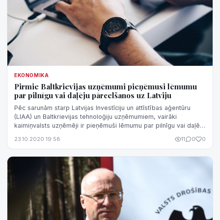
EKONOMIKA
Pirmie Baltkrievijas uzņēmumi pieņēmusi lēmumu
par pilnīgu vai daļēju pārcelšanos uz Latviju
Pēc sarunām starp Latvijas Investīciju un attīstības aģentūru
(LIAA) un Baltkrievijas tehnoloģiju uzņēmumiem, vairāki
kaimiņvalsts uzņēmēji ir pieņēmuši lēmumu par pilnīgu vai daļēju
pārcelšanos uz La...
23.10.2020 19:58
11
0
0