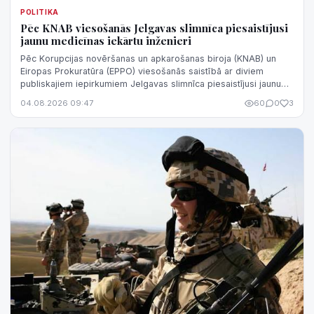
POLITIKA
Pēc KNAB viesošanās Jelgavas slimnīca piesaistījusi
jaunu medicīnas iekārtu inženieri
Pēc Korupcijas novēršanas un apkarošanas biroja (KNAB) un
Eiropas Prokuratūra (EPPO) viesošanās saistībā ar diviem
publiskajiem iepirkumiem Jelgavas slimnīca piesaistījusi jaunu
medicīnas iekārtu inže...
04.08.2026 09:47
60
0
3