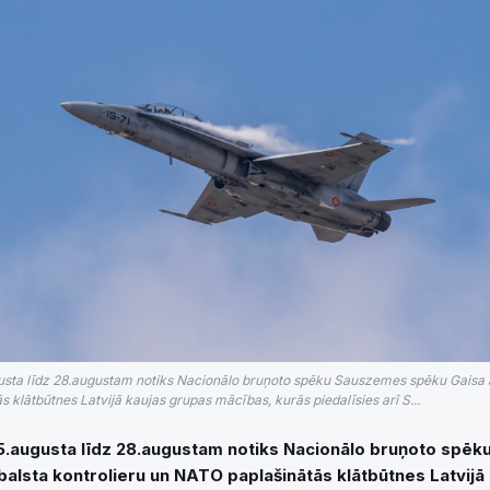
sta līdz 28.augustam notiks Nacionālo bruņoto spēku Sauszemes spēku Gaisa a
 klātbūtnes Latvijā kaujas grupas mācības, kurās piedalīsies arī S...
.augusta līdz 28.augustam notiks Nacionālo bruņoto spē
balsta kontrolieru un NATO paplašinātās klātbūtnes Latvijā