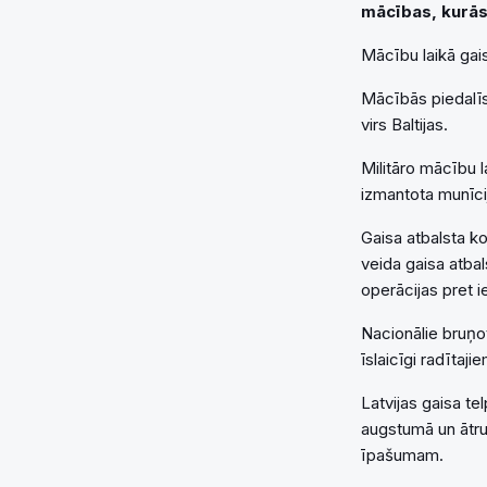
mācības, kurās 
Mācību laikā gais
Mācībās piedalīs
virs Baltijas.
Militāro mācību 
izmantota munīci
Gaisa atbalsta ko
veida gaisa atbal
operācijas pret 
Nacionālie bruņot
īslaicīgi radītaj
Latvijas gaisa te
augstumā un ātrum
īpašumam.