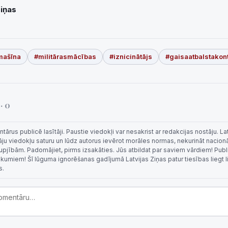
Ziņas
mašīna
#militārasmācības
#iznicinātājs
#gaisaatbalstakont
i
· 0
rus publicē lasītāji. Paustie viedokļi var nesakrist ar redakcijas nostāju. La
tāju viedokļu saturu un lūdz autorus ievērot morāles normas, nekurināt nacion
 rupjībām. Padomājiet, pirms izsakāties. Jūs atbildat par saviem vārdiem! Publi
eikumiem! Šī lūguma ignorēšanas gadījumā Latvijas Ziņas patur tiesības liegt 
s.