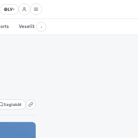
LV
▾
orts
Veselība
Kultūra
Tehnoloģijas
›
Saglabāt