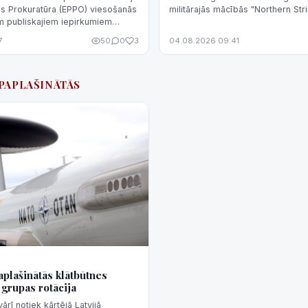
as Prokuratūra (EPPO) viesošanās
militārajās mācībās "Northern St
em publiskajiem iepirkumiem
Mičiganas štatā, ASV, aģentūru L
a piesaistījusi jaunu medicīnas
NBS.
7
50
0
3
04.08.2026 09:41
#PAPLAŠINĀTĀS
plašinātās klātbūtnes
 grupas rotācija
rī notiek kārtējā Latvijā