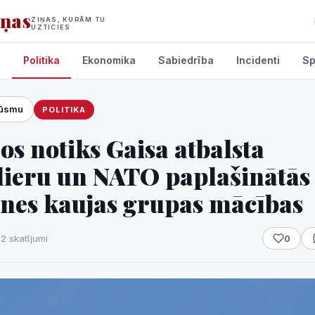
iņas
ZIŅAS, KURĀM TU
UZTICIES
s
Politika
Ekonomika
Sabiedrība
Incidenti
Sp
lūsmu
POLITIKA
umi
s notiks Gaisa atbalsta
lieru un NATO paplašinātās
tnes kaujas grupas mācības
12 skatījumi
0