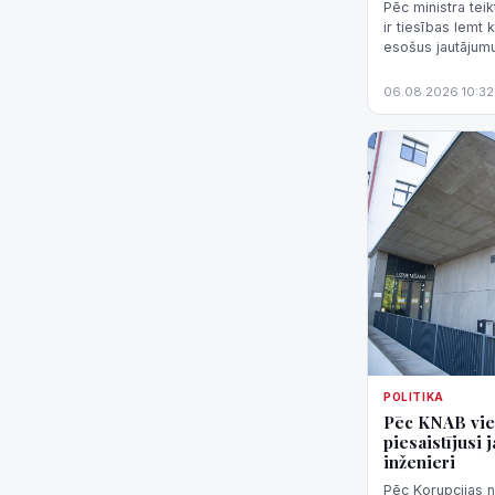
Pēc ministra teik
ir tiesības lemt
esošus jautājumus
"nenormāli svarīg
06.08.2026 10:32
POLITIKA
Pēc KNAB vie
piesaistījusi
inženieri
Pēc Korupcijas 