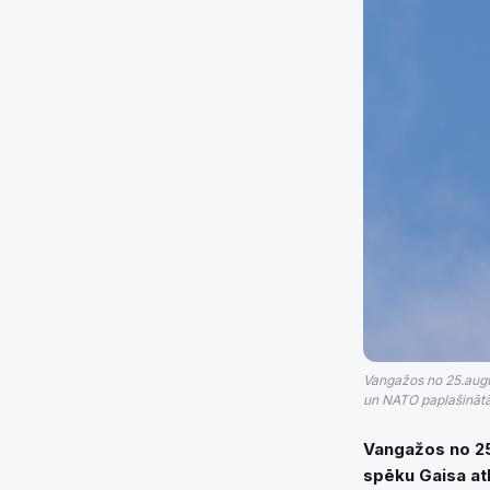
Vangažos no 25.augu
un NATO paplašinātās
Vangažos no 25
spēku Gaisa at