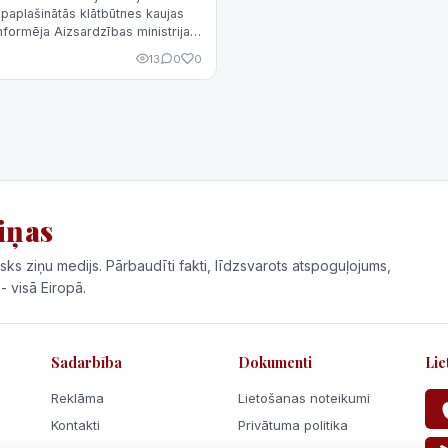
paplašinātās klātbūtnes kaujas
informēja Aizsardzības ministrijas
13
0
0
iņas
sks ziņu medijs. Pārbaudīti fakti, līdzsvarots atspoguļojums,
 - visā Eiropā.
Sadarbība
Dokumenti
Lie
Reklāma
Lietošanas noteikumi
Kontakti
Privātuma politika