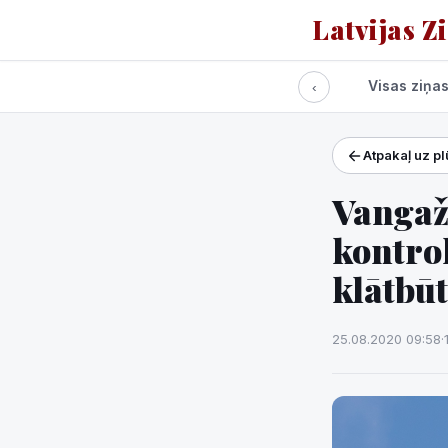
Latvijas Z
Visas ziņa
‹
Atpakaļ uz p
Projekti un pakalpoj
Laikapstākļi
Vangažo
kontro
klātbū
25.08.2020 09:58
·