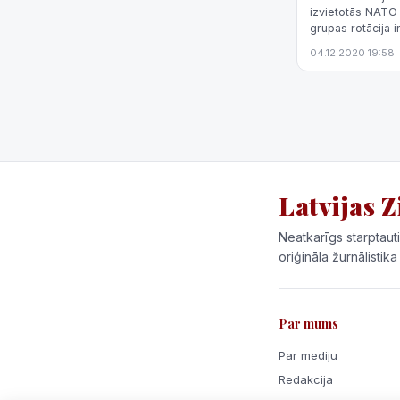
izvietotās NATO 
grupas rotācija 
Preses nodaļā.
04.12.2020 19:58
Latvijas Z
Neatkarīgs starptauti
oriģināla žurnālistika
Par mums
Par mediju
Redakcija