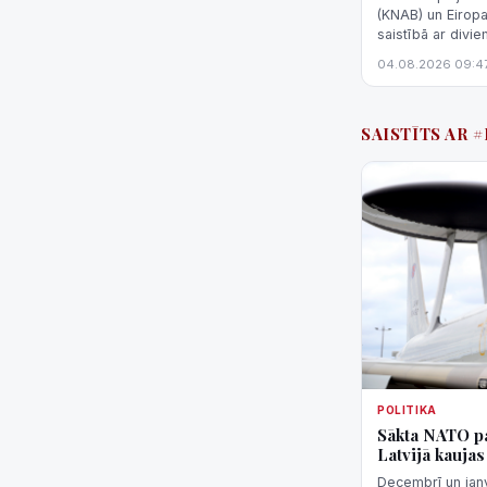
(KNAB) un Eirop
saistībā ar divi
Jelgavas slimnīc
04.08.2026 09:4
iekārtu inže...
SAISTĪTS AR 
POLITIKA
Sākta NATO pa
Latvijā kaujas
Decembrī un janvā