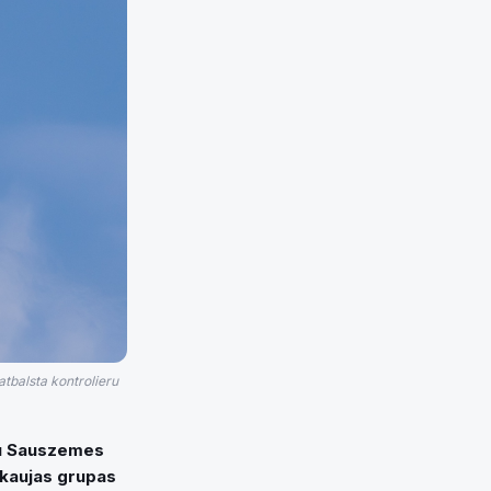
tbalsta kontrolieru
ku Sauszemes
 kaujas grupas