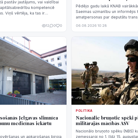
tā pastāv jautājums, vai valdībai
Pēdējo gadu laikā KNAB vairākkārt
 kapitālsabiedrību kompetencē
Saeimas uzmanību un informējis t
. Viņš vērtēja, ka tas ir
amatpersonas par deputātu trans
i".
dzīvojamās telpas īres izdevumu
12
0
0
06.08.2026 10:28
normatīvā regulējuma nepilnībām
iespēju kompensāciju sistēmu iz
negodprātīgi.
POLITIKA
sošanās Jelgavas slimnīca
Nacionālie bruņotie spēki p
 jaunu medicīnas iekārtu
militārajās mācībās ASV
Nacionālo bruņoto spēku (NBS) ka
novēršanas un apkarošanas biroja
zemessargi no 1. līdz 15. august