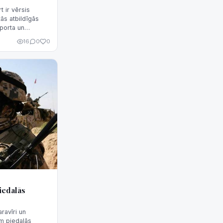
 ir vērsis
ās atbildīgās
porta un
 kompensāciju
16
0
0
, kas rada
mantot
iedalās
ravīri un
am piedalās