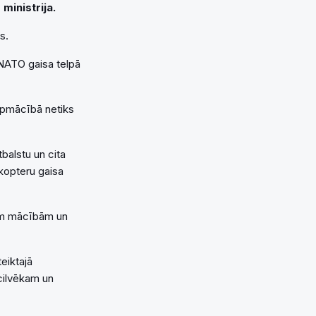
ministrija.
s.
 NATO gaisa telpā
 Apmācībā netiks
tbalstu un cita
ikopteru gaisa
ajām mācībām un
teiktajā
 cilvēkam un