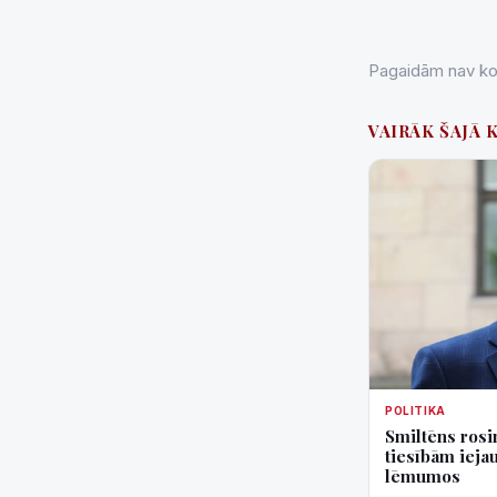
Pagaidām nav kom
VAIRĀK ŠAJĀ 
POLITIKA
Smiltēns rosin
tiesībām ieja
lēmumos