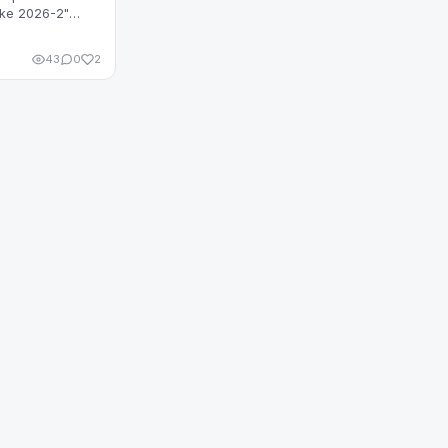
rike 2026-2"
ETA informēja
43
0
2