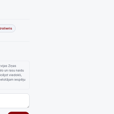
rolieris
tvijas Ziņas
ālo un rasu naidu
cējot viedokli,
lietotājam iespēju