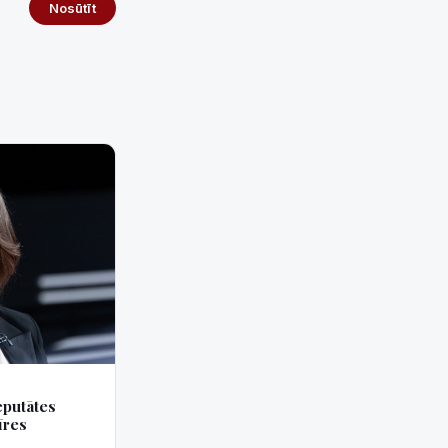
Nosūtīt
eputātes
īres