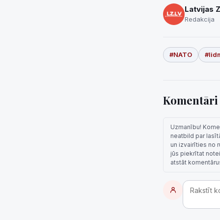
Latvijas 
Redakcija
#NATO
#lid
Komentār
Uzmanību! Komentā
neatbild par lasī
un izvairīties no
jūs piekrītat not
atstāt komentāru