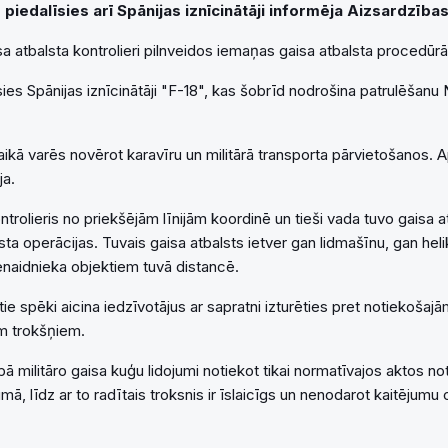
piedalīsies arī Spānijas iznīcinātāji informēja Aizsardzības 
a atbalsta kontrolieri pilnveidos iemaņas gaisa atbalsta procedūrā
ies Spānijas iznīcinātāji "F-18", kas šobrīd nodrošina patrulēšanu
laikā varēs novērot karavīru un militārā transporta pārvietošanos.
ja.
ntrolieris no priekšējām līnijām koordinē un tieši vada tuvo gaisa a
sta operācijas. Tuvais gaisa atbalsts ietver gan lidmašīnu, gan hel
ienaidnieka objektiem tuvā distancē.
ie spēki aicina iedzīvotājus ar sapratni izturēties pret notiekoš
iem trokšņiem.
lpā militāro gaisa kuģu lidojumi notiekot tikai normatīvajos aktos no
ā, līdz ar to radītais troksnis ir īslaicīgs un nenodarot kaitējumu