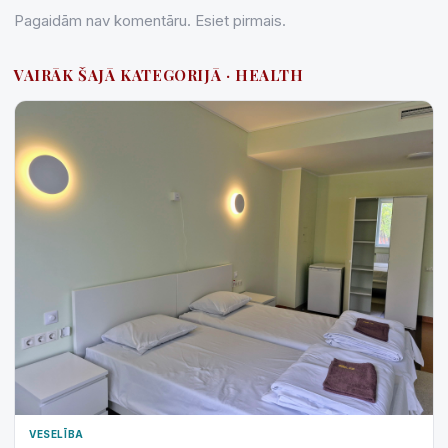
Pagaidām nav komentāru. Esiet pirmais.
VAIRĀK ŠAJĀ KATEGORIJĀ · HEALTH
VESELĪBA