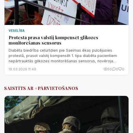
VESELĪBA
Protestā prasa valstij kompensēt glikozes
monitorēšanas sensorus
Diabēta biedrība ceturtdien pie Saeimas ēkas pulcējusies
protestā, prasot valstij kompensēt 1. tipa diabēta pacientiem
nepārtrauktās glikozes monitorēšanas sensorus, novēroja
aģentūra LETA.
19.03.2026 11:49
50
0
0
SAISTĪTS AR #PĀRVIETOŠANOS