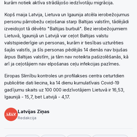
kurām notiek aktīva strādājošo iedzīvotāju migrācija.
Kopš maija Latvija, Lietuva un Igaunija atcēla ierobežojumus
personu pārrobežu ceļošanai starp Baltijas valstīm, tādējādi
izveidojot tā dēvēto "Baltijas burbuli". Bez ierobežojumiem
Lietuvā, Igaunijā un Latvijā var ceļot Baltijas valstu
valstspiederīgie un personas, kurām ir tiesības uzturēties
šajās valstīs, ja šīs personas pēdējās 14 dienās nav bijušas
ārpus Baltijas valstīm, ja tām nav noteikta pašizolēšanās, kā
arī ja ceļotājiem nav elpošanas ceļu infekcijas pazīmes.
Eiropas Slimību kontroles un profilakses centra ceturtdien
publicētie dati liecina, ka 14 dienu kumulatīvais Covid-19
gadījumu skaits uz 100 000 iedzīvotājiem Lietuvā ir 16,53,
Igaunijā - 15,7, bet Latvijā - 4,17.
Latvijas Ziņas
Redakcija