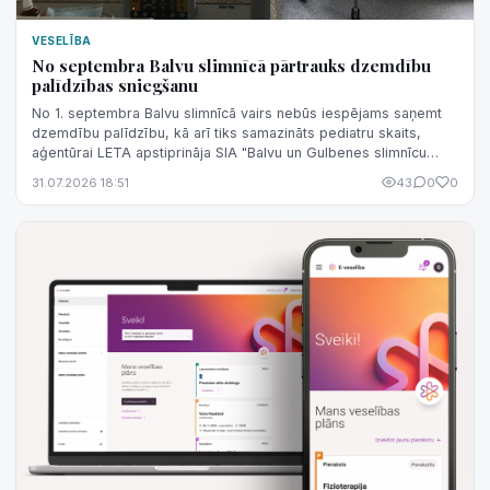
VESELĪBA
No septembra Balvu slimnīcā pārtrauks dzemdību
palīdzības sniegšanu
No 1. septembra Balvu slimnīcā vairs nebūs iespējams saņemt
dzemdību palīdzību, kā arī tiks samazināts pediatru skaits,
aģentūrai LETA apstiprināja SIA "Balvu un Gulbenes slimnīcu
apvienība" valdes lo...
31.07.2026 18:51
43
0
0