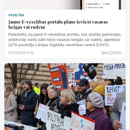
VESELĪBA
Jauno E-veselības portālu plāno ieviest vasaras
beigās vai rudenī
Paredzēts, ka jauno E-veselības portālu, kas aizstās pašreizējo,
iedzīvotāji varēs sākt lietot vasaras beigās vai rudenī, aģentūrai
LETA pavēstīja Latvijas Digitālās veselības centrā (LDVC).
27.07.2026 11:13
67
0
0