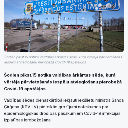
Šodien plkst.15 notika valdības ārkārtas sēde, kurā vērtēja pārvietošanās
iespēju atvieglošanu pierobežā Covid-19 apstākļos.
Šodien plkst.15 notika valdības ārkārtas sēde, kurā
vērtēja pārvietošanās iespēju atvieglošanu pierobežā
Covid-19 apstākļos.
Valdības sēdes dienaskārtībā iekļauti iekšlietu ministra Sanda
Ģirģena (KPV LV) pieteiktie grozījumi noteikumos par
epidemioloģiskās drošības pasākumiem Covid-19 infekcijas
izplatības ierobežošanai.