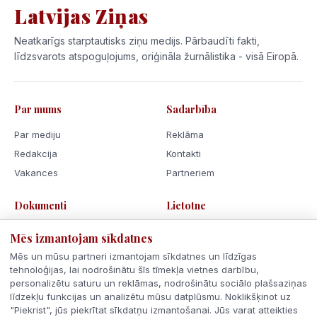
Latvijas Ziņas
Neatkarīgs starptautisks ziņu medijs. Pārbaudīti fakti,
līdzsvarots atspoguļojums, oriģināla žurnālistika - visā Eiropā.
Par mums
Sadarbība
Par mediju
Reklāma
Redakcija
Kontakti
Vakances
Partneriem
Dokumenti
Lietotne
Lietošanas noteikumi
Mēs izmantojam sīkdatnes
Privātuma politika
Mēs un mūsu partneri izmantojam sīkdatnes un līdzīgas
Sīkdatnes
tehnoloģijas, lai nodrošinātu šīs tīmekļa vietnes darbību,
personalizētu saturu un reklāmas, nodrošinātu sociālo plašsaziņas
Rīcības kodekss
līdzekļu funkcijas un analizētu mūsu datplūsmu. Noklikšķinot uz
"Piekrist", jūs piekrītat sīkdatņu izmantošanai. Jūs varat atteikties