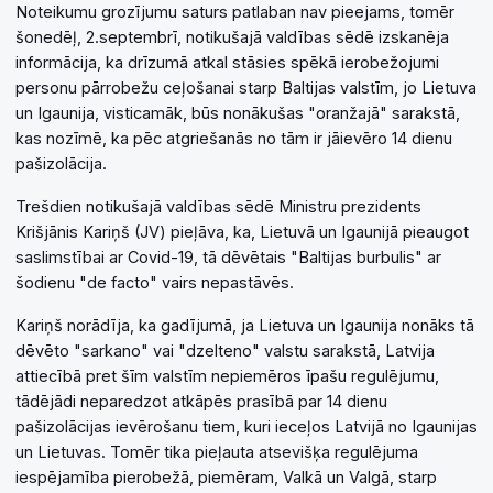
Noteikumu grozījumu saturs patlaban nav pieejams, tomēr
šonedēļ, 2.septembrī, notikušajā valdības sēdē izskanēja
informācija, ka drīzumā atkal stāsies spēkā ierobežojumi
personu pārrobežu ceļošanai starp Baltijas valstīm, jo Lietuva
un Igaunija, visticamāk, būs nonākušas "oranžajā" sarakstā,
kas nozīmē, ka pēc atgriešanās no tām ir jāievēro 14 dienu
pašizolācija.
Trešdien notikušajā valdības sēdē Ministru prezidents
Krišjānis Kariņš (JV) pieļāva, ka, Lietuvā un Igaunijā pieaugot
saslimstībai ar Covid-19, tā dēvētais "Baltijas burbulis" ar
šodienu "de facto" vairs nepastāvēs.
Kariņš norādīja, ka gadījumā, ja Lietuva un Igaunija nonāks tā
dēvēto "sarkano" vai "dzelteno" valstu sarakstā, Latvija
attiecībā pret šīm valstīm nepiemēros īpašu regulējumu,
tādējādi neparedzot atkāpēs prasībā par 14 dienu
pašizolācijas ievērošanu tiem, kuri ieceļos Latvijā no Igaunijas
un Lietuvas. Tomēr tika pieļauta atsevišķa regulējuma
iespējamība pierobežā, piemēram, Valkā un Valgā, starp