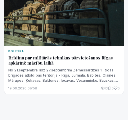
POLITIKA
Brīdina par militārās tehnikas pārvietošanos Rīgas
apkārtnē mācību laikā
No 21.septembra līdz 27.septembrim Zemessardzes 1. Rīgas
brigādes atbildības teritorijā - Rīgā, Jūrmalā, Babītes, Olaines,
Mārupes, Ķekavas, Baldones, Iecavas, Vecumnieku, Bauskas,
Stopiņu, Salaspils,...
19.09.2020 08:58
13
0
0