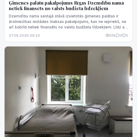
Ģimenes palātu pakalpojums Rīgas Dzemdību namā
netiek finansēts no valsts budžeta līdzekļiem
Dzemdību nama sestajā stāvā izvietotās ģimenes palātas ir
ārstniecības iestādes maksas pakalpojums, kas ne iepriekš, ne
arī šobrīd netiek finansēts no valsts budžeta līdzekļiem. Līdz ar
to nav korekti šo pakalpojumu sasaistīt ar valsts finansējuma
07.08.2026 09:23
519
0
0
izmaiņām.