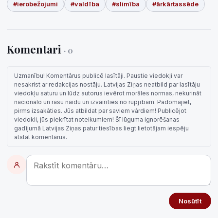
#ierobežojumi
#valdība
#slimība
#ārkārtassēde
Komentāri
· 0
Uzmanību! Komentārus publicē lasītāji. Paustie viedokļi var
nesakrist ar redakcijas nostāju. Latvijas Ziņas neatbild par lasītāju
viedokļu saturu un lūdz autorus ievērot morāles normas, nekurināt
nacionālo un rasu naidu un izvairīties no rupjībām. Padomājiet,
pirms izsakāties. Jūs atbildat par saviem vārdiem! Publicējot
viedokli, jūs piekrītat noteikumiem! Šī lūguma ignorēšanas
gadījumā Latvijas Ziņas patur tiesības liegt lietotājam iespēju
atstāt komentārus.
Nosūtīt