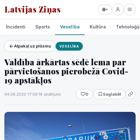
Latvijas Ziņas
▾
Incidenti
Sports
Veselība
Kultūra
Tehnoloģij
Atpakaļ uz plūsmu
VESELĪBA
Projekti un pakalpojumi
Valdība ārkārtas sēdē lema par
Laikapstākļi
pārvietošanos pierobežā Covid-
19 apstākļos
04.09.2020 17:58
·
16 skatījumi
0
Saglabāt