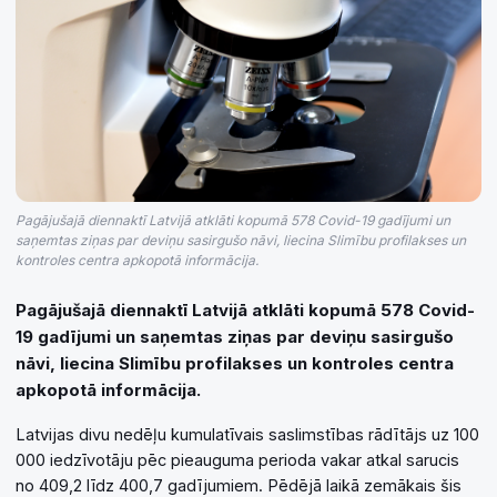
Pagājušajā diennaktī Latvijā atklāti kopumā 578 Covid-19 gadījumi un
saņemtas ziņas par deviņu sasirgušo nāvi, liecina Slimību profilakses un
kontroles centra apkopotā informācija.
Pagājušajā diennaktī Latvijā atklāti kopumā 578 Covid-
19 gadījumi un saņemtas ziņas par deviņu sasirgušo
nāvi, liecina Slimību profilakses un kontroles centra
apkopotā informācija.
Latvijas divu nedēļu kumulatīvais saslimstības rādītājs uz 100
000 iedzīvotāju pēc pieauguma perioda vakar atkal sarucis
no 409,2 līdz 400,7 gadījumiem. Pēdējā laikā zemākais šis