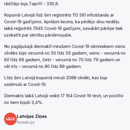
rādītājs bija 7.aprīlī - 330,6.
Kopumā Latvijā līdz šim reģistrēts 113 561 inficēšanās ar
Covid-19 gadījums. Aprēķini liecina, ka pēdējo divu nedēļu
laikā reģistrēti 7645 Covid-19 gadījumi, savukārt pārējie tiek
uzskatīti par slimību pārslimojušie.
No pagājušajā diennaktī mirušiem Covid-19 slimniekiem viens
cilvēks bijis vecumā no 50 līdz 59 gadiem, viens - vecumā no
60 līdz 69 gadiem, četri - vecumā no 70 līdz 79 gadiem un
vēl trīs - vecumā no 80 līdz 89 gadiem.
Līdz šim Latvijā kopumā miruši 2088 cilvēki, kas bija
saslimuši ar Covid-19.
Diennakts laikā Latvijā veikti 17 164 Covid-19 testi, un pozitīvi
no tiem bijuši 3,4%.
Latvijas Ziņas
Redakcija