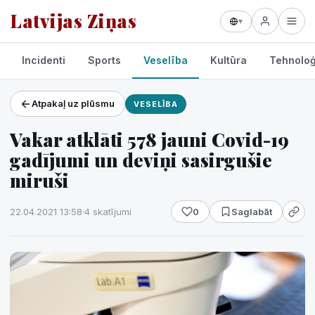
Latvijas Ziņas
▾
Incidenti
Sports
Veselība
Kultūra
Tehnoloģ
Atpakaļ uz plūsmu
VESELĪBA
Projekti un pakalpojumi
Vakar atklāti 578 jauni Covid-19
Laikapstākļi
gadījumi un deviņi sasirgušie
miruši
22.04.2021 13:58
·
4 skatījumi
0
Saglabāt