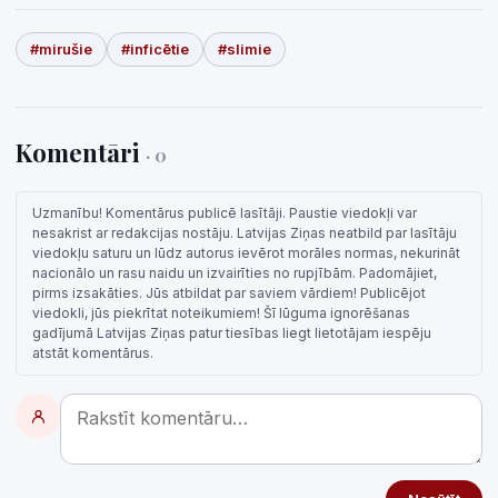
#mirušie
#inficētie
#slimie
Komentāri
· 0
Uzmanību! Komentārus publicē lasītāji. Paustie viedokļi var
nesakrist ar redakcijas nostāju. Latvijas Ziņas neatbild par lasītāju
viedokļu saturu un lūdz autorus ievērot morāles normas, nekurināt
nacionālo un rasu naidu un izvairīties no rupjībām. Padomājiet,
pirms izsakāties. Jūs atbildat par saviem vārdiem! Publicējot
viedokli, jūs piekrītat noteikumiem! Šī lūguma ignorēšanas
gadījumā Latvijas Ziņas patur tiesības liegt lietotājam iespēju
atstāt komentārus.