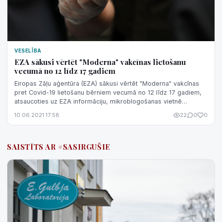
VESELĪBA
EZA sākusi vērtēt "Moderna" vakcīnas lietošanu
vecumā no 12 līdz 17 gadiem
Eiropas Zāļu aģentūra (EZA) sākusi vērtēt "Moderna" vakcīnas
pret Covid-19 lietošanu bērniem vecumā no 12 līdz 17 gadiem,
atsaucoties uz EZA informāciju, mikroblogošanas vietnē
"Twitter" vēsta Latvija...
10.06.2021 17:58
22
0
0
SAISTĪTS AR #SASIRGUŠIE