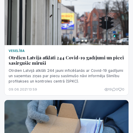
VESELĪBA
Otrdien Latvijā atklāti 244 Covid-19 gadījumi un pieci
sasirgušie miruši
Otrdien Latvijā atklāti 244 jauni inficēšanās ar Covid-19 gadījumi
un saņemtas ziņas par piecu saslimušo nāvi informēja Slimību
profilakses un kontroles centrā (SPKC).
09.06.2021 13:59
19
0
0