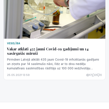
VESELĪBA
Vakar atklāti 435 jauni Covid-19 gadījumi un 14
sasirgušie miruši
Pirmdien Latvijā atklāti 435 jauni Covid-19 inficēšanās gadījumi
un ziņots par 14 saslimušo nāvi, līdz ar to divu nedēļu
kumulatīvais saslimstības rādītājs uz 100 000 iedzīvotāju
pirmdien sarucis līdz...
25.05.2021 13:59
17
0
0