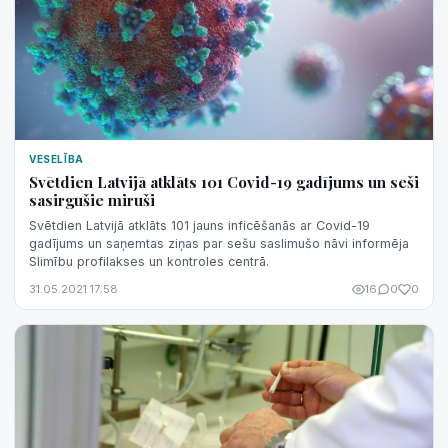
VESELĪBA
Svētdien Latvijā atklāts 101 Covid-19 gadījums un seši
sasirgušie miruši
Svētdien Latvijā atklāts 101 jauns inficēšanās ar Covid-19
gadījums un saņemtas ziņas par sešu saslimušo nāvi informēja
Slimību profilakses un kontroles centrā.
31.05.2021 17:58
16
0
0