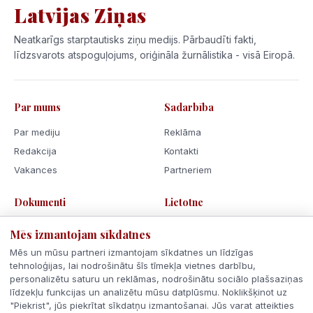
Latvijas Ziņas
Neatkarīgs starptautisks ziņu medijs. Pārbaudīti fakti,
līdzsvarots atspoguļojums, oriģināla žurnālistika - visā Eiropā.
Par mums
Sadarbība
Par mediju
Reklāma
Redakcija
Kontakti
Vakances
Partneriem
Dokumenti
Lietotne
Lietošanas noteikumi
Mēs izmantojam sīkdatnes
Privātuma politika
Mēs un mūsu partneri izmantojam sīkdatnes un līdzīgas
Sīkdatnes
tehnoloģijas, lai nodrošinātu šīs tīmekļa vietnes darbību,
personalizētu saturu un reklāmas, nodrošinātu sociālo plašsaziņas
Rīcības kodekss
līdzekļu funkcijas un analizētu mūsu datplūsmu. Noklikšķinot uz
"Piekrist", jūs piekrītat sīkdatņu izmantošanai. Jūs varat atteikties