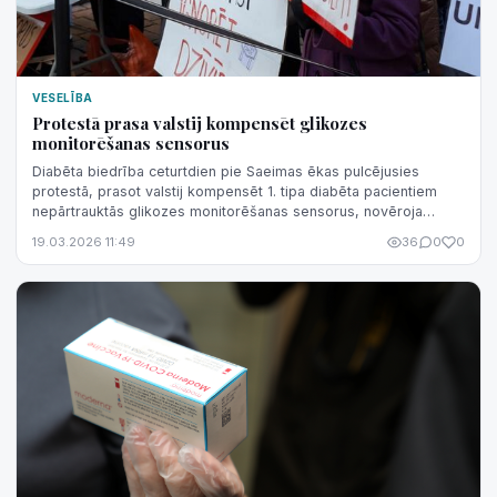
VESELĪBA
Protestā prasa valstij kompensēt glikozes
monitorēšanas sensorus
Diabēta biedrība ceturtdien pie Saeimas ēkas pulcējusies
protestā, prasot valstij kompensēt 1. tipa diabēta pacientiem
nepārtrauktās glikozes monitorēšanas sensorus, novēroja
aģentūra LETA.
19.03.2026 11:49
36
0
0