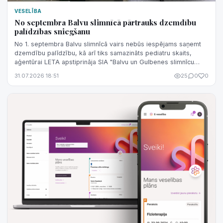
VESELĪBA
No septembra Balvu slimnīcā pārtrauks dzemdību
palīdzības sniegšanu
No 1. septembra Balvu slimnīcā vairs nebūs iespējams saņemt
dzemdību palīdzību, kā arī tiks samazināts pediatru skaits,
aģentūrai LETA apstiprināja SIA "Balvu un Gulbenes slimnīcu
apvienība" valdes lo...
31.07.2026 18:51
25
0
0