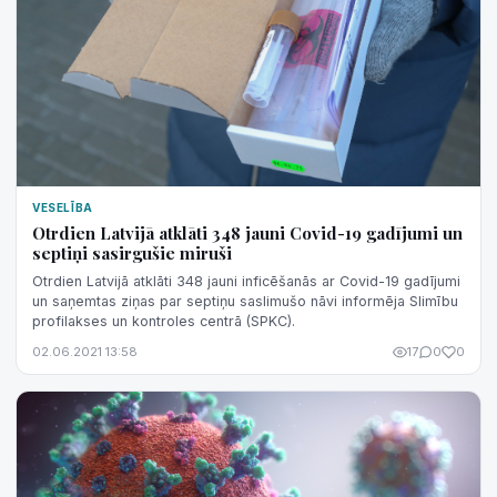
VESELĪBA
Otrdien Latvijā atklāti 348 jauni Covid-19 gadījumi un
septiņi sasirgušie miruši
Otrdien Latvijā atklāti 348 jauni inficēšanās ar Covid-19 gadījumi
un saņemtas ziņas par septiņu saslimušo nāvi informēja Slimību
profilakses un kontroles centrā (SPKC).
02.06.2021 13:58
17
0
0