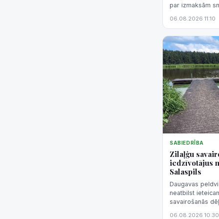
par izmaksām sn
likme.
06.08.2026 11:10
SABIEDRĪBA
Zilaļģu savair
iedzīvotājus 
Salaspils
Daugavas peldvie
neatbilst ieteica
savairošanās dēļ
06.08.2026 10:30