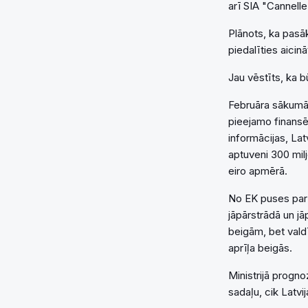
arī SIA "Cannelle
Plānots, ka pasā
piedalīties aicin
Jau vēstīts, ka b
Februāra sākumā 
pieejamo finansē
informācijas, Lat
aptuveni 300 milj
eiro apmērā.
No EK puses par i
jāpārstrādā un jā
beigām, bet vald
aprīļa beigās.
Ministrijā progno
sadaļu, cik Latvi