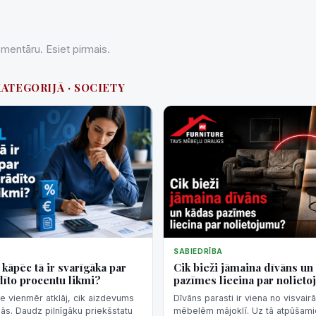
entāru. Esiet pirmais.
KATEGORIJĀ · SOCIETY
SABIEDRĪBA
kāpēc tā ir svarīgāka par
Cik bieži jāmaina dīvāns un
īto procentu likmi?
pazīmes liecina par noliet
e vienmēr atklāj, cik aizdevums
Dīvāns parasti ir viena no visvai
ās. Daudz pilnīgāku priekšstatu
mēbelēm mājoklī. Uz tā atpūšami