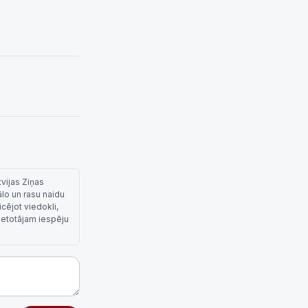
tvijas Ziņas
ālo un rasu naidu
cējot viedokli,
lietotājam iespēju