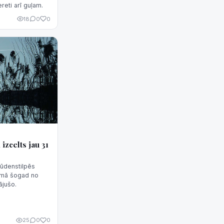
reti arī guļam.
18
0
0
zcelts jau 31
 ūdenstilpēs
pumā šogad no
ājušo.
25
0
0