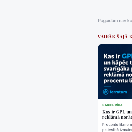
Pagaidām nav kom
VAIRĀK ŠAJĀ 
SABIEDRĪBA
Kas ir GPL un 
reklāmā norād
Procentu likme n
patiesībā izmaks