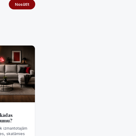
Nosūtīt
 kādas
ojumu?
rāk izmantotajām
es, skatāmies