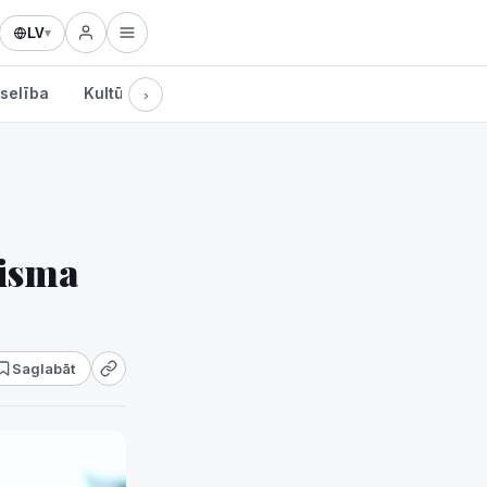
LV
▾
selība
Kultūra
Tehnoloģijas
›
nisma
Saglabāt