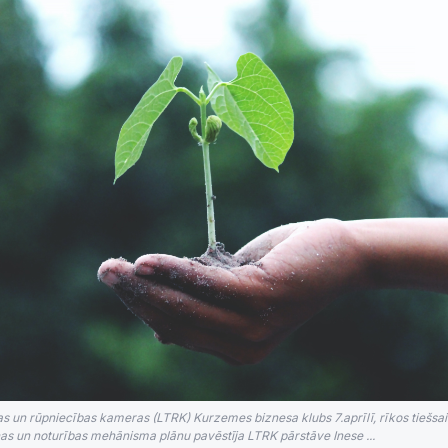
as un rūpniecības kameras (LTRK) Kurzemes biznesa klubs 7.aprīlī, rīkos tiešsai
as un noturības mehānisma plānu pavēstīja LTRK pārstāve Inese ...