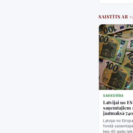
SAISTĪTS AR 
SABIEDRĪBA
Latvijai no E
saņemtajiem 1
jāatmaksā 740
Latvijai no Eiro
fondā saņemtaji
teju 40 gadu lai