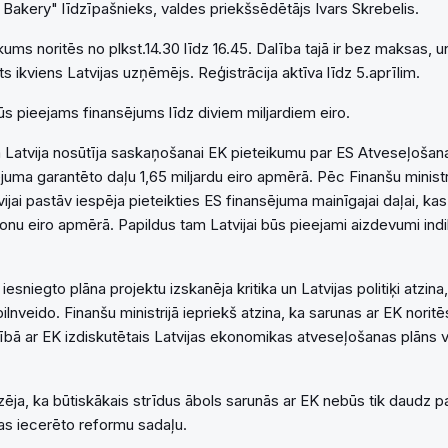
 Bakery" līdzīpašnieks, valdes priekšsēdētājs Ivars Skrebelis.
kums noritēs no plkst.14.30 līdz 16.45. Dalība tajā ir bez maksas,
āts ikviens Latvijas uzņēmējs. Reģistrācija aktīva līdz 5.aprīlim.
ūs pieejams finansējums līdz diviem miljardiem eiro.
Latvija nosūtīja saskaņošanai EK pieteikumu par ES Atveseļošan
juma garantēto daļu 1,65 miljardu eiro apmērā. Pēc Finanšu ministr
vijai pastāv iespēja pieteikties ES finansējuma mainīgajai daļai, ka
onu eiro apmērā. Papildus tam Latvijai būs pieejami aizdevumi indik
esniegto plāna projektu izskanēja kritika un Latvijas politiķi atzina
pilnveido. Finanšu ministrijā iepriekš atzina, ka sarunas ar EK noritē
ībā ar EK izdiskutētais Latvijas ekonomikas atveseļošanas plāns 
zēja, ka būtiskākais strīdus ābols sarunās ar EK nebūs tik daudz pa
jas iecerēto reformu sadaļu.