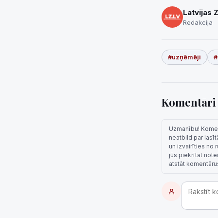
Latvijas 
Redakcija
#uzņēmēji
#
Komentār
Uzmanību! Komentā
neatbild par lasī
un izvairīties no
jūs piekrītat not
atstāt komentāru