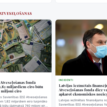
#ATVESEĻOŠANAS
INCIDENTI
S Atveseļošanas fondā
Latvijas iezīmētais finansē
,82 miljardiem eiro būtu
Atveseļošanas fonda diez va
 miljoni eiro
apkarot ekonomiskos nozi
pas Savienības (ES) Atveseļošanas
Latvijas iezīmētais finansējums n
em 1,82 miljardiem eiro turpmāko
Savienības (ES) Atveseļošanas fo
kā būtu jāatmaksā 740 miljoni eiro