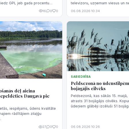
iedz GPL jeb gada procentu
televizoru, uzņemam viesus un ne
16
0
0
06.08.2026 10:34
SABIEDRĪBA
Peldsezonā no ūdenstilpēm i
bojāgājis cilvēks
ošanās dēļ aicina
nepeldēties Daugavā pie
Peldsezonā, kas sākās 15. maijā,
atrasts 31 bojāgājis cilvēks. Ko
ūdeņiem glābēji izcēluši 51 bojāg
tās, iespējams, ūdens kvalitāte
majiem rādītājiem zilaļģu
.
27
0
0
06.08.2026 10:26