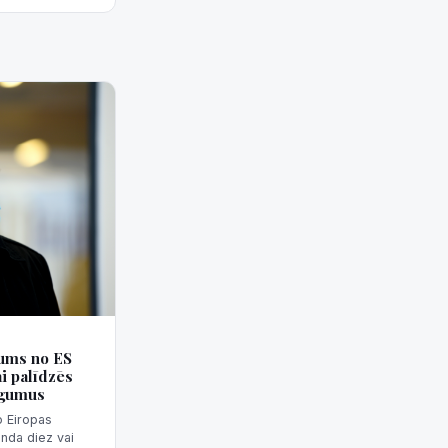
jums no ES
i palīdzēs
egumus
o Eiropas
nda diez vai