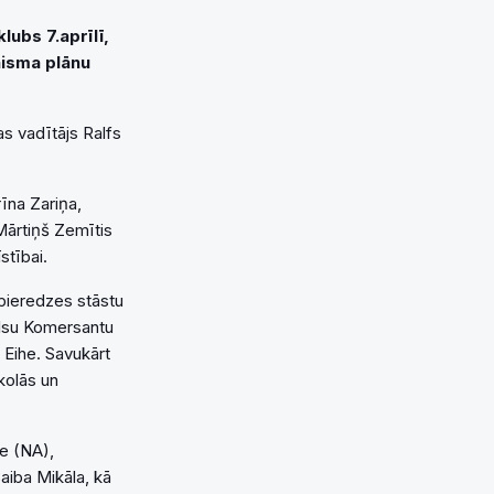
ubs 7.aprīlī,
nisma plānu
s vadītājs Ralfs
īna Zariņa,
Mārtiņš Zemītis
stībai.
pieredzes stāstu
alsu Komersantu
 Eihe. Savukārt
kolās un
le (NA),
aiba Mikāla, kā