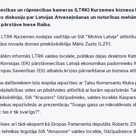
niecības un rūpniecības kameras (LTRK) Kurzemes biznesa kl
tes diskusiju par Latvijas Atveseļošanas un noturības mehā
 pārstāve Inese Raiba.
LTRK Kurzemes nodaļas vadītājs un SIA "Motiva Latvija" attīstība
ldus novada domes priekšsēdētājs Māris Zusts (LZP).
tātēm informēs LTRK valdes locekle, politikas daļas direktore Katr
 Komisijas (EK) pārstāvniecības Latvijā ekonomikas padomnieks 
ropas Savienības (ES) atbalstu krīzes pārvarēšanai un biznesa attī
 dalībniekiem būs iespēja iepazīties ar Talsu Komersantu Kluba 
ējdarbības vides un pilsētvides attīstībā ar kurām iepazīstinās T
ekšsēdētājs, SIA "Krauzers" līdzīpašnieks, valdes loceklis Kaspars
iekus iepazīstinās ar prezentāciju "Svaigs gaiss un mikroklimats s
tas ir tik svarīgs?".
sies arī tādi eksperti kā Eiropas Parlamenta deputāts Roberts Zī
 tehnikas tirgotāja SIA "Amazone" valdes locekle, līdzīpašniece B