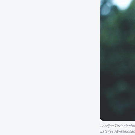
Latvijas Tirdzniecīb
Latvijas Atveseļošan