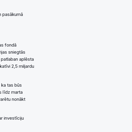
 un pasākumā
as fondā
ijas sniegtās
s patlaban aplēsta
atīvi 2,5 miljardu
, ka tas būs
s līdz marta
varētu nonākt
r investīciju