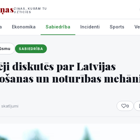
iņas
ZIŅAS, KURĀM TU
UZTICIES
a
Ekonomika
Sabiedrība
Incidenti
Sports
Ve
lūsmu
SABIEDRĪBA
umi
i diskutēs par Latvijas
ļošanas un noturības mehā
 skatījumi
0