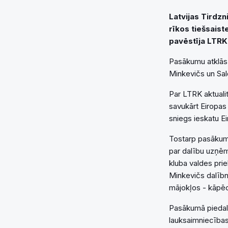
Latvijas Tirdz
rīkos tiešsais
pavēstīja LTRK
Pasākumu atklās 
Minkevičs un Sa
Par LTRK aktuali
savukārt Eiropas
sniegs ieskatu Ei
Tostarp pasākuma
par dalību uzņēm
kluba valdes pri
Minkevičs dalībn
mājokļos - kāpēc 
Pasākumā piedalī
lauksaimniecības