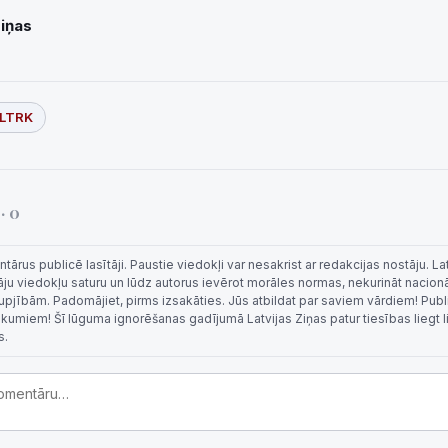
Ziņas
LTRK
i
· 0
rus publicē lasītāji. Paustie viedokļi var nesakrist ar redakcijas nostāju. La
tāju viedokļu saturu un lūdz autorus ievērot morāles normas, nekurināt nacion
 rupjībām. Padomājiet, pirms izsakāties. Jūs atbildat par saviem vārdiem! Publi
eikumiem! Šī lūguma ignorēšanas gadījumā Latvijas Ziņas patur tiesības liegt 
s.