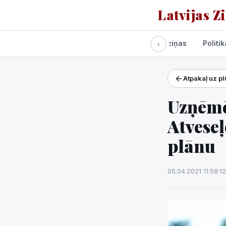
Latvijas Z
Visas ziņas
Politik
‹
Atpakaļ uz p
Projekti un pakalpoj
Laikapstākļi
Uzņēmēj
Atvese
plānu
05.04.2021 11:58
·
12