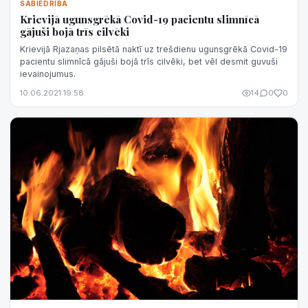
SABIEDRĪBA
Krievijā ugunsgrēkā Covid-19 pacientu slimnīcā
gājuši bojā trīs cilvēki
Krievijā Rjazaņas pilsētā naktī uz trešdienu ugunsgrēkā Covid-19
pacientu slimnīcā gājuši bojā trīs cilvēki, bet vēl desmit guvuši
ievainojumus.
10.06.2021 19:58
14
0
0