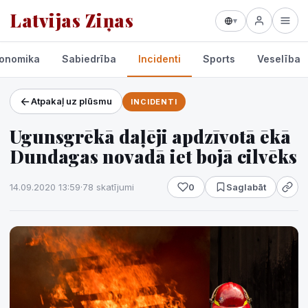
Latvijas Ziņas
▾
onomika
Sabiedrība
Incidenti
Sports
Veselība
Atpakaļ uz plūsmu
INCIDENTI
Projekti un pakalpojumi
Ugunsgrēkā daļēji apdzīvotā ēkā
Laikapstākļi
Dundagas novadā iet bojā cilvēks
14.09.2020 13:59
·
78 skatījumi
0
Saglabāt