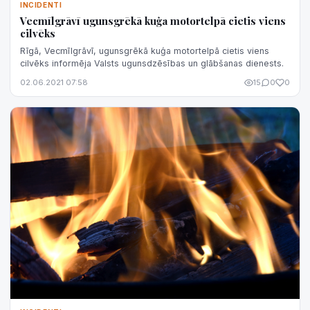
INCIDENTI
Vecmīlgrāvī ugunsgrēkā kuģa motortelpā cietis viens
cilvēks
Rīgā, Vecmīlgrāvī, ugunsgrēkā kuģa motortelpā cietis viens
cilvēks informēja Valsts ugunsdzēsības un glābšanas dienests.
02.06.2021 07:58
15
0
0