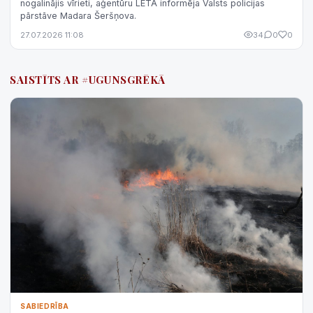
nogalinājis vīrieti, aģentūru LETA informēja Valsts policijas
pārstāve Madara Šeršņova.
27.07.2026 11:08
34
0
0
SAISTĪTS AR #UGUNSGRĒKĀ
SABIEDRĪBA