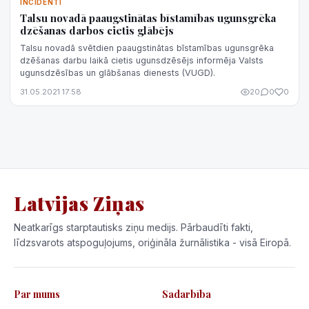
INCIDENTI
Talsu novadā paaugstinātas bīstamības ugunsgrēka
dzēšanas darbos cietis glābējs
Talsu novadā svētdien paaugstinātas bīstamības ugunsgrēka
dzēšanas darbu laikā cietis ugunsdzēsējs informēja Valsts
ugunsdzēsības un glābšanas dienests (VUGD).
31.05.2021 17:58
20
0
0
Latvijas Ziņas
Neatkarīgs starptautisks ziņu medijs. Pārbaudīti fakti,
līdzsvarots atspoguļojums, oriģināla žurnālistika - visā Eiropā.
Par mums
Sadarbība