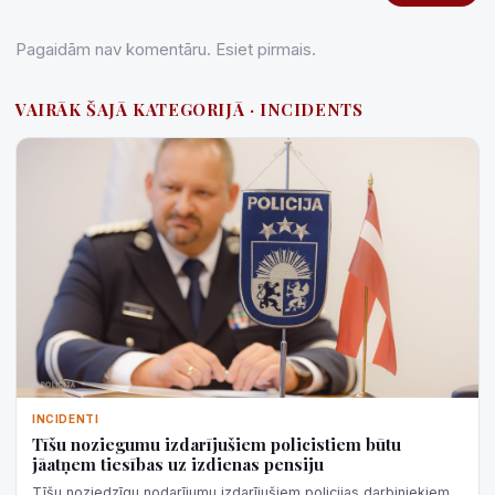
Pagaidām nav komentāru. Esiet pirmais.
VAIRĀK ŠAJĀ KATEGORIJĀ · INCIDENTS
INCIDENTI
Tīšu noziegumu izdarījušiem policistiem būtu
jāatņem tiesības uz izdienas pensiju
Tīšu noziedzīgu nodarījumu izdarījušiem policijas darbiniekiem