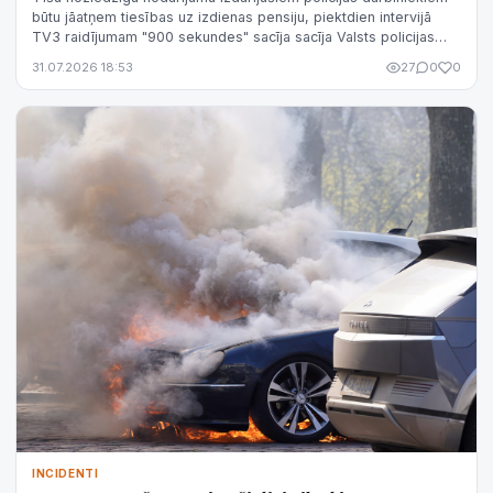
būtu jāatņem tiesības uz izdienas pensiju, piektdien intervijā
TV3 raidījumam "900 sekundes" sacīja sacīja Valsts policijas
(VP) priekšni...
31.07.2026 18:53
27
0
0
INCIDENTI