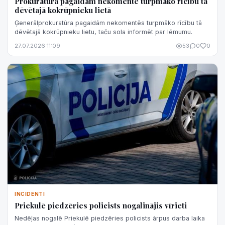
Prokuratūra pagaidām nekomentē turpmāko rīcību tā
dēvētajā kokrūpnieku lietā
Ģenerālprokuratūra pagaidām nekomentēs turpmāko rīcību tā
dēvētajā kokrūpnieku lietu, taču sola informēt par lēmumu.
27.07.2026 11:09
53
0
0
INCIDENTI
Priekulē piedzēries policists nogalinājis vīrieti
Nedēļas nogalē Priekulē piedzēries policists ārpus darba laika