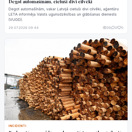
Degot automašīnām, cietuši divi cilvēki
Degot automašīnām, vakar Latvijā cietuši divi cilvēki, aģentūru
LETA informēja Valsts ugunsdzēsības un glābšanas dienests
(VUGD).
29.07.2026 09:44
39
0
0
INCIDENTI