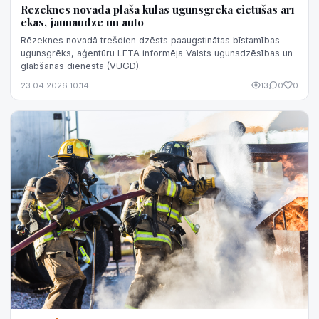
Rēzeknes novadā plašā kūlas ugunsgrēkā cietušas arī
ēkas, jaunaudze un auto
Rēzeknes novadā trešdien dzēsts paaugstinātas bīstamības
ugunsgrēks, aģentūru LETA informēja Valsts ugunsdzēsības un
glābšanas dienestā (VUGD).
23.04.2026 10:14
13
0
0