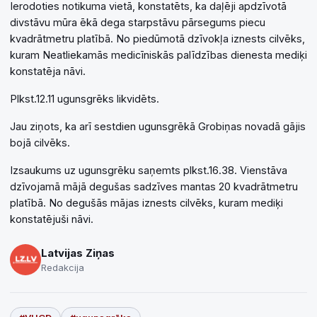
Ierodoties notikuma vietā, konstatēts, ka daļēji apdzīvotā
divstāvu mūra ēkā dega starpstāvu pārsegums piecu
kvadrātmetru platībā. No piedūmotā dzīvokļa iznests cilvēks,
kuram Neatliekamās medicīniskās palīdzības dienesta mediķi
konstatēja nāvi.
Plkst.12.11 ugunsgrēks likvidēts.
Jau ziņots, ka arī sestdien ugunsgrēkā Grobiņas novadā gājis
bojā cilvēks.
Izsaukums uz ugunsgrēku saņemts plkst.16.38. Vienstāva
dzīvojamā mājā degušas sadzīves mantas 20 kvadrātmetru
platībā. No degušās mājas iznests cilvēks, kuram mediķi
konstatējuši nāvi.
Latvijas Ziņas
Redakcija