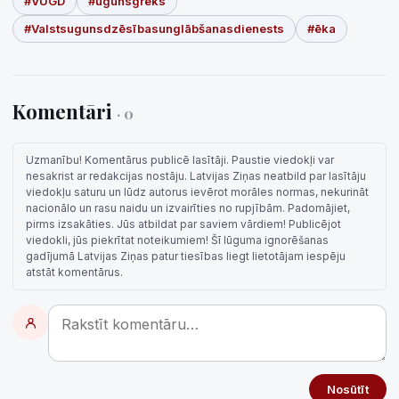
#VUGD
#ugunsgrēks
#Valstsugunsdzēsībasunglābšanasdienests
#ēka
Komentāri
· 0
Uzmanību! Komentārus publicē lasītāji. Paustie viedokļi var
nesakrist ar redakcijas nostāju. Latvijas Ziņas neatbild par lasītāju
viedokļu saturu un lūdz autorus ievērot morāles normas, nekurināt
nacionālo un rasu naidu un izvairīties no rupjībām. Padomājiet,
pirms izsakāties. Jūs atbildat par saviem vārdiem! Publicējot
viedokli, jūs piekrītat noteikumiem! Šī lūguma ignorēšanas
gadījumā Latvijas Ziņas patur tiesības liegt lietotājam iespēju
atstāt komentārus.
Nosūtīt