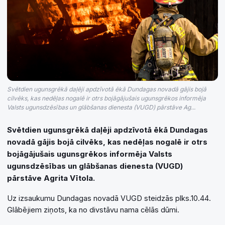
Svētdien ugunsgrēkā daļēji apdzīvotā ēkā Dundagas novadā gājis bojā
cilvēks, kas nedēļas nogalē ir otrs bojāgājušais ugunsgrēkos informēja
Valsts ugunsdzēsības un glābšanas dienesta (VUGD) pārstāve Ag...
Svētdien ugunsgrēkā daļēji apdzīvotā ēkā Dundagas
novadā gājis bojā cilvēks, kas nedēļas nogalē ir otrs
bojāgājušais ugunsgrēkos informēja Valsts
ugunsdzēsības un glābšanas dienesta (VUGD)
pārstāve Agrita Vītola.
Uz izsaukumu Dundagas novadā VUGD steidzās plks.10.44.
Glābējiem ziņots, ka no divstāvu nama cēlās dūmi.