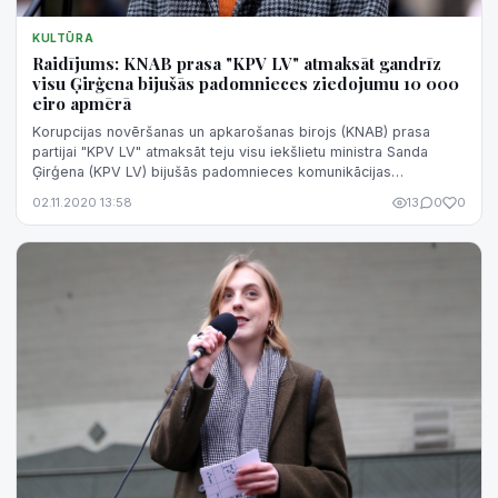
KULTŪRA
Raidījums: KNAB prasa "KPV LV" atmaksāt gandrīz
visu Ģirģena bijušās padomnieces ziedojumu 10 000
eiro apmērā
Korupcijas novēršanas un apkarošanas birojs (KNAB) prasa
partijai "KPV LV" atmaksāt teju visu iekšlietu ministra Sanda
Ģirģena (KPV LV) bijušās padomnieces komunikācijas
jautājumos Beatas Jonites veik...
02.11.2020 13:58
13
0
0