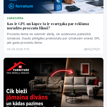
SABIEDRĪBA
Kas ir GPL un kāpēc tā ir svarīgāka par reklāmā
norādīto procentu likmi?
Procentu likme ne vienmēr atklāj, cik aizdevums patiesībā
izmaksās. Daudz pilnīgāku priekšstatu par izmaksām sniedz GPL
jeb gada procentu likme.
06.08.2026 11:10
19
0
0