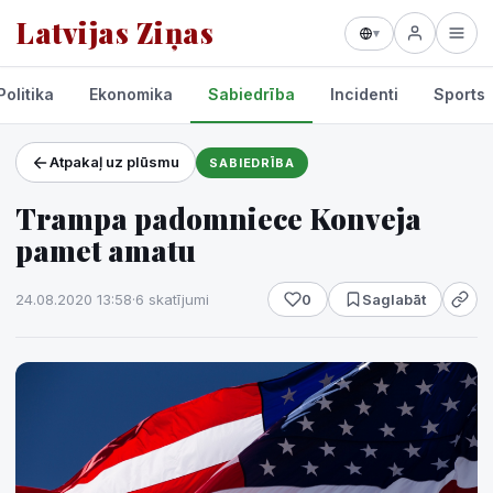
Latvijas Ziņas
▾
Politika
Ekonomika
Sabiedrība
Incidenti
Sports
Atpakaļ uz plūsmu
SABIEDRĪBA
Projekti un pakalpojumi
Trampa padomniece Konveja
Laikapstākļi
pamet amatu
24.08.2020 13:58
·
6 skatījumi
0
Saglabāt