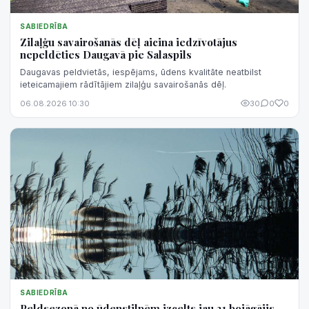
SABIEDRĪBA
Zilaļģu savairošanās dēļ aicina iedzīvotājus
nepeldēties Daugavā pie Salaspils
Daugavas peldvietās, iespējams, ūdens kvalitāte neatbilst
ieteicamajiem rādītājiem zilaļģu savairošanās dēļ.
06.08.2026 10:30
30
0
0
SABIEDRĪBA
Peldsezonā no ūdenstilpēm izcelts jau 31 bojāgājis