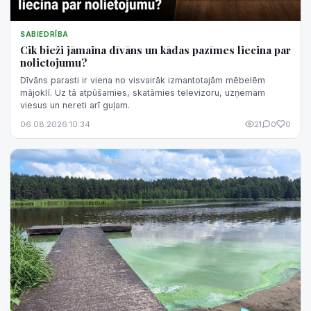
SABIEDRĪBA
Cik bieži jāmaina dīvāns un kādas pazīmes liecina par
nolietojumu?
Dīvāns parasti ir viena no visvairāk izmantotajām mēbelēm
mājoklī. Uz tā atpūšamies, skatāmies televizoru, uzņemam
viesus un nereti arī guļam.
06.08.2026 10:34
21
0
0