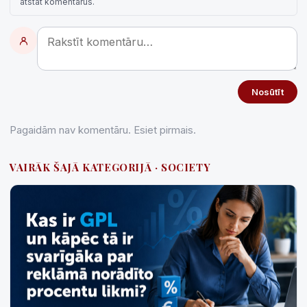
atstāt komentārus.
Nosūtīt
Pagaidām nav komentāru. Esiet pirmais.
VAIRĀK ŠAJĀ KATEGORIJĀ · SOCIETY