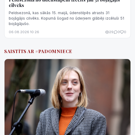
cilvēks
Peldsezonā, kas sākās 15. maijā, ūdenstilpēs atrasts 31
bojāgājis cilvēks. Kopumā šogad no ūdeņiem glābēji izcēluši 51
bojāgājušo.
06.08.2026 10:26
29
0
0
SAISTĪTS AR #PADOMNIECE