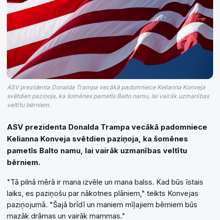
ASV prezidenta Donalda Trampa vecākā padomniece Kelianna Konveja
svētdien paziņoja, ka šomēnes pametīs Balto namu, lai vairāk uzmanības
veltītu bērniem.
ASV prezidenta Donalda Trampa vecākā padomniece
Kelianna Konveja svētdien paziņoja, ka šomēnes
pametīs Balto namu, lai vairāk uzmanības veltītu
bērniem.
"Tā pilnā mērā ir mana izvēle un mana balss. Kad būs īstais
laiks, es paziņošu par nākotnes plāniem," teikts Konvejas
paziņojumā. "Šajā brīdī un maniem mīļajiem bērniem būs
mazāk drāmas un vairāk mammas."