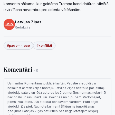
konventa sākuma, kur gaidāma Trampa kandidatūras oficiālā
izvirzīšana novembra prezidenta vēlēšanām.
Latvijas Ziņas
Redakcija
#padomniece
#konflikti
Komentāri
· 0
Uzmanību! Komentārus publicē lasītāji. Paustie viedokļi var
nesakrist ar redakcijas nostāju. Latvijas Ziņas neatbild par lasītāju
viedokļu saturu un lūdz autorus ievērot morāles normas, nekurināt
nacionālo un rasu naidu un izvairīties no rupjībām. Padomājiet,
pirms izsakāties. Jūs atbildat par saviem vārdiem! Publicējot
viedokli, jūs piekrītat noteikumiem! Šī lūguma ignorēšanas
gadījumā Latvijas Ziņas patur tiesības liegt lietotājam iespēju