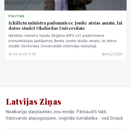
POLITIKA
Iekšlietu ministra padomniece Jonite atstās amatu, lai
dotos studēt Oksfordas Universitātē
Iekšlietu ministra Sanda Ģirģena (KPV LV) padomniece
komunikācijas jautājumos Beata Jonite atstās amatu, lai dotos
studēt Oksfordas Universitātē informēja ministrijā.
18.09.2020 17:58
46
0
0
Latvijas Ziņas
Neatkarīgs starptautisks ziņu medijs. Pārbaudīti fakti,
līdzsvarots atspoguļojums, oriģināla žurnālistika - visā Eiropā.