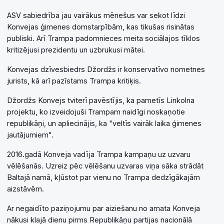
ASV sabiedrība jau vairākus mēnešus var sekot līdzi
Konvejas ģimenes domstarpībām, kas tikušas risinātas
publiski. Arī Trampa padomnieces meita sociālajos tīklos
kritizējusi prezidentu un uzbrukusi mātei.
Konvejas dzīvesbiedrs Džordžs ir konservatīvo nometnes
jurists, kā arī pazīstams Trampa kritiķis.
Džordžs Konvejs tviterī pavēstījis, ka pametīs Linkolna
projektu, ko izveidojuši Trampam naidīgi noskaņotie
republikāņi, un apliecinājis, ka "veltīs vairāk laika ģimenes
jautājumiem".
2016.gadā Konveja vadīja Trampa kampaņu uz uzvaru
vēlēšanās. Uzreiz pēc vēlēšanu uzvaras viņa sāka strādāt
Baltajā namā, kļūstot par vienu no Trampa dedzīgākajām
aizstāvēm.
Ar negaidīto paziņojumu par aiziešanu no amata Konveja
nākusi klajā dienu pirms Republikāņu partijas nacionālā