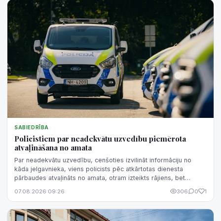
SABIEDRĪBA
Policistiem par neadekvātu uzvedību piemērota
atvaļināšana no amata
Par neadekvātu uzvedību, cenšoties izvilināt informāciju no
kāda jelgavnieka, viens policists pēc atkārtotas dienesta
pārbaudes atvaļināts no amata, otram izteikts rājiens, bet
trešajam - piezīme.
07.08.2026 09:26
306
0
1