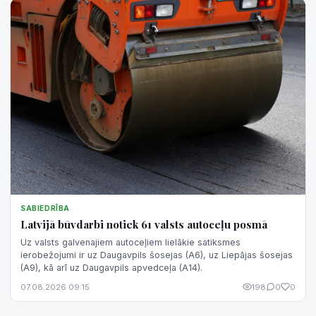
SABIEDRĪBA
Latvijā būvdarbi notiek 61 valsts autoceļu posmā
Uz valsts galvenajiem autoceļiem lielākie satiksmes
ierobežojumi ir uz Daugavpils šosejas (A6), uz Liepājas šosejas
(A9), kā arī uz Daugavpils apvedceļa (A14).
07.08.2026 09:15
198
0
0