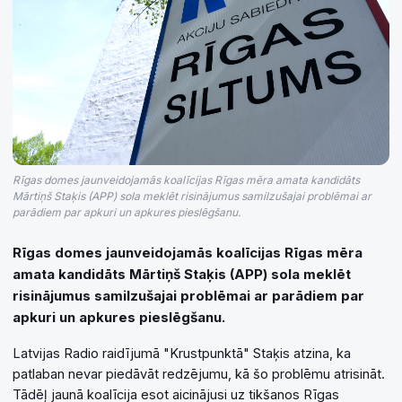
Rīgas domes jaunveidojamās koalīcijas Rīgas mēra amata kandidāts
Mārtiņš Staķis (APP) sola meklēt risinājumus samilzušajai problēmai ar
parādiem par apkuri un apkures pieslēgšanu.
Rīgas domes jaunveidojamās koalīcijas Rīgas mēra
amata kandidāts Mārtiņš Staķis (APP) sola meklēt
risinājumus samilzušajai problēmai ar parādiem par
apkuri un apkures pieslēgšanu.
Latvijas Radio raidījumā "Krustpunktā" Staķis atzina, ka
patlaban nevar piedāvāt redzējumu, kā šo problēmu atrisināt.
Tādēļ jaunā koalīcija esot aicinājusi uz tikšanos Rīgas