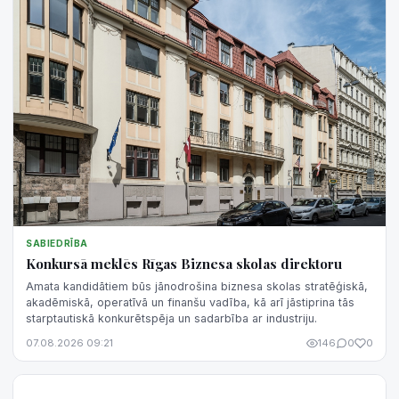
SABIEDRĪBA
Konkursā meklēs Rīgas Biznesa skolas direktoru
Amata kandidātiem būs jānodrošina biznesa skolas stratēģiskā,
akadēmiskā, operatīvā un finanšu vadība, kā arī jāstiprina tās
starptautiskā konkurētspēja un sadarbība ar industriju.
07.08.2026 09:21
146
0
0