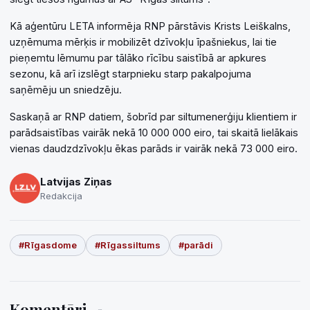
Kā aģentūru LETA informēja RNP pārstāvis Krists Leiškalns,
uzņēmuma mērķis ir mobilizēt dzīvokļu īpašniekus, lai tie
pieņemtu lēmumu par tālāko rīcību saistībā ar apkures
sezonu, kā arī izslēgt starpnieku starp pakalpojuma
saņēmēju un sniedzēju.
Saskaņā ar RNP datiem, šobrīd par siltumenerģiju klientiem ir
parādsaistības vairāk nekā 10 000 000 eiro, tai skaitā lielākais
vienas daudzdzīvokļu ēkas parāds ir vairāk nekā 73 000 eiro.
Latvijas Ziņas
Redakcija
#Rīgasdome
#Rīgassiltums
#parādi
Komentāri