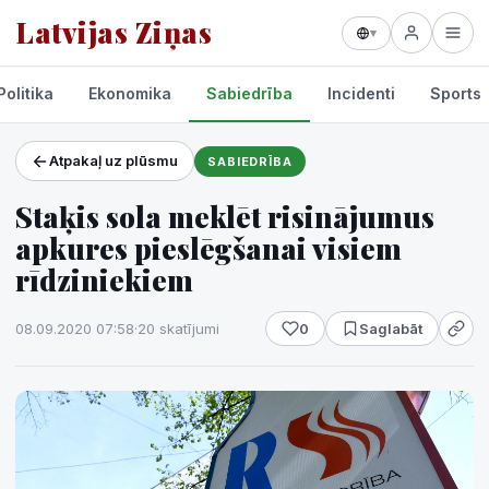
Latvijas Ziņas
▾
Politika
Ekonomika
Sabiedrība
Incidenti
Sports
Atpakaļ uz plūsmu
SABIEDRĪBA
Projekti un pakalpojumi
Staķis sola meklēt risinājumus
Laikapstākļi
apkures pieslēgšanai visiem
rīdziniekiem
08.09.2020 07:58
·
20 skatījumi
0
Saglabāt