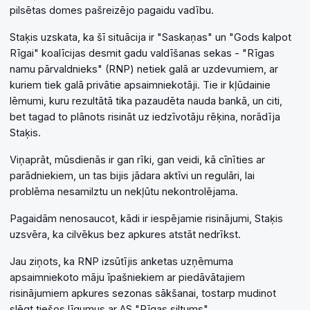
pilsētas domes pašreizējo pagaidu vadību.
Staķis uzskata, ka šī situācija ir "Saskaņas" un "Gods kalpot
Rīgai" koalīcijas desmit gadu valdīšanas sekas - "Rīgas
namu pārvaldnieks" (RNP) netiek galā ar uzdevumiem, ar
kuriem tiek galā privātie apsaimniekotāji. Tie ir kļūdainie
lēmumi, kuru rezultātā tika pazaudēta nauda bankā, un citi,
bet tagad to plānots risināt uz iedzīvotāju rēķina, norādīja
Staķis.
Viņaprāt, mūsdienās ir gan rīki, gan veidi, kā cīnīties ar
parādniekiem, un tas bijis jādara aktīvi un regulāri, lai
problēma nesamilztu un nekļūtu nekontrolējama.
Pagaidām nenosaucot, kādi ir iespējamie risinājumi, Staķis
uzsvēra, ka cilvēkus bez apkures atstāt nedrīkst.
Jau ziņots, ka RNP izsūtījis anketas uzņēmuma
apsaimniekoto māju īpašniekiem ar piedāvātajiem
risinājumiem apkures sezonas sākšanai, tostarp mudinot
slēgt tiešos līgumus ar AS "Rīgas siltums".