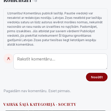
· 0
Uzmanību! Komentārus publicē lasītāji. Paustie viedokļi var
nesakrist ar redakcijas nostāju. Latvijas Ziņas neatbild par lasītāju
viedokļu saturu un lūdz autorus ievērot morāles normas, nekurināt
nacionālo un rasu naidu un izvairīties no rupjībām. Padomājiet,
pirms izsakāties. Jūs atbildat par saviem vārdiem! Publicējot
viedokli, jūs piekrītat noteikumiem! Šī lūguma ignorēšanas
gadījumā Latvijas Ziņas patur tiesības liegt lietotājam iespēju
atstāt komentārus.
Nosūtīt
Pagaidām nav komentāru. Esiet pirmais.
VAIRĀK ŠAJĀ KATEGORIJĀ · SOCIETY