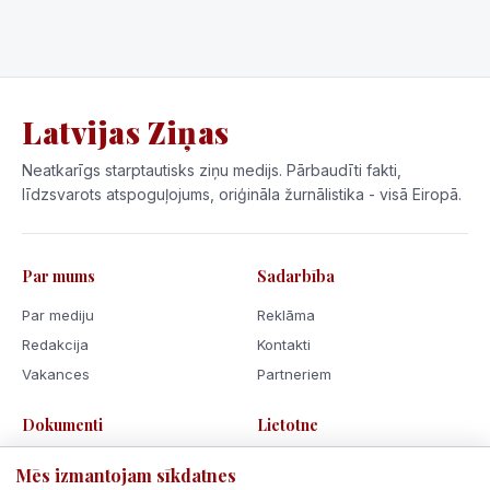
Latvijas Ziņas
Neatkarīgs starptautisks ziņu medijs. Pārbaudīti fakti,
līdzsvarots atspoguļojums, oriģināla žurnālistika - visā Eiropā.
Par mums
Sadarbība
Par mediju
Reklāma
Redakcija
Kontakti
Vakances
Partneriem
Dokumenti
Lietotne
Lietošanas noteikumi
Mēs izmantojam sīkdatnes