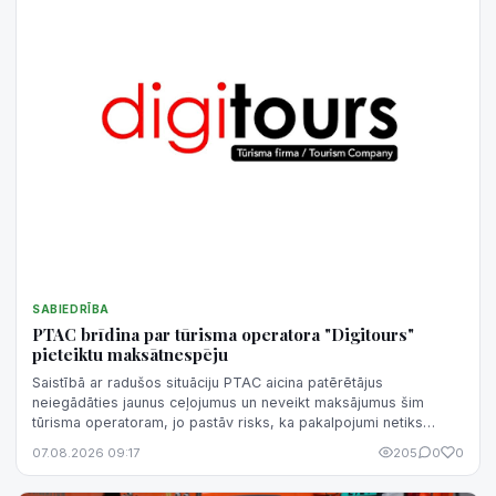
SABIEDRĪBA
PTAC brīdina par tūrisma operatora "Digitours"
pieteiktu maksātnespēju
Saistībā ar radušos situāciju PTAC aicina patērētājus
neiegādāties jaunus ceļojumus un neveikt maksājumus šim
tūrisma operatoram, jo pastāv risks, ka pakalpojumi netiks
sniegti un samaksātā nauda netiks atgriezta.
07.08.2026 09:17
205
0
0