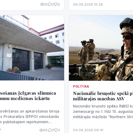
dzīvojamās telpas īres izdevumu
31
0
0
06.08.2026 10:28
normatīvā regulējuma nepilnībām
iespēju kompensāciju sistēmu iz
negodprātīgi.
POLITIKA
sošanās Jelgavas slimnīca
Nacionālie bruņotie spēki p
 jaunu medicīnas iekārtu
militārajās mācībās ASV
Nacionālo bruņoto spēku (NBS) ka
novēršanas un apkarošanas biroja
zemessargi no 1. līdz 15. august
as Prokuratūra (EPPO) viesošanās
militārajās mācībās "Northern St
em publiskajiem iepirkumiem
Mičiganas štatā, ASV, aģentūru L
a piesaistījusi jaunu medicīnas
NBS.
7
65
0
3
04.08.2026 09:41