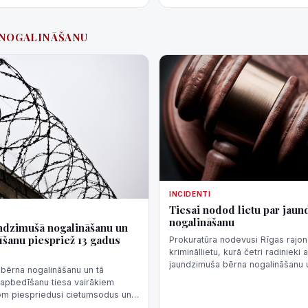
 #NOGALINĀŠANU
INCIDENTI
Tiesai nodod lietu par jau
nogalināšanu
ndzimušā nogalināšanu un
īšanu piespriež 13 gadus
Prokuratūra nodevusi Rīgas rajona
krimināllietu, kurā četri radinieki
jaundzimuša bērna nogalināšanu u
bērna nogalināšanu un tā
vairākkārtēju nelikumīgu pārapbe
rapbedīšanu tiesa vairākiem
prokuratūrā.
em piespriedusi cietumsodus un
dzību.