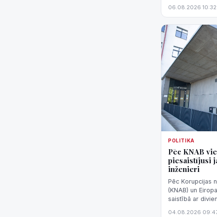
06.08.2026 10:32
POLITIKA
Pēc KNAB vie
piesaistījusi
inženieri
Pēc Korupcijas 
(KNAB) un Eirop
saistībā ar divi
Jelgavas slimnīc
04.08.2026 09:4
iekārtu inže...