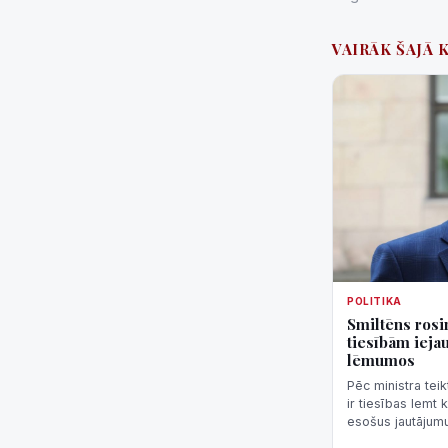
VAIRĀK ŠAJĀ 
POLITIKA
Smiltēns rosin
tiesībām ieja
lēmumos
Pēc ministra teik
ir tiesības lemt
esošus jautājumus
"nenormāli svarīg