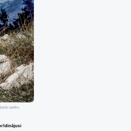
 īpašo spēku
rīdinājusi