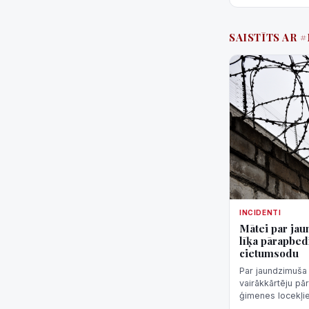
SAISTĪTS AR
INCIDENTI
Mātei par jau
līķa pārapbed
cietumsodu
Par jaundzimuša 
vairākkārtēju pā
ģimenes locekļi
probācijas uzrau