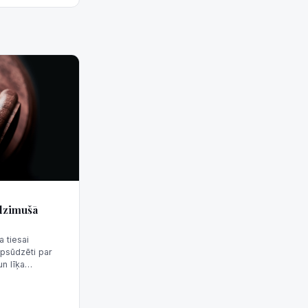
ndzimušā
 tiesai
 apsūdzēti par
n līķa
dīšanu informēja