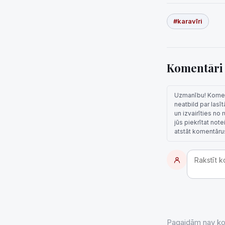
#karavīri
Komentār
Uzmanību! Komentā
neatbild par lasī
un izvairīties no
jūs piekrītat not
atstāt komentāru
Pagaidām nav kom