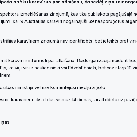
īpašo spēku karavīrus par atlaišanu, šonedēļ ziņo raidorga
nspektora izmeklēšanas ziņojumā, kas tika publiskots pagājušajā ne
dījumi, ka 19 Austrālijas karavīri nogalinājuši 39 neapbruņotus afg
trālijas karavīriem ziņojumā nav identificēts, bet ieteikts pret viņ
it karavīri ir informēti par atlaišanu. Raidorganizācija neidentific
ja, ka viņi visi ir aculiecinieki vai līdzdalībnieki, bet nav starp 19 
īriem.
rdzības ministrija vēl nav komentējusi mediju ziņoto.
smit karavīriem tiks dotas vismaz 14 dienas, lai atbildētu uz pazi
Ziņas