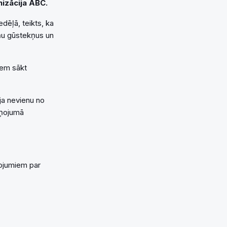
nizācija ABC.
dēļā, teikts, ka
āņu gūstekņus un
iem sākt
ēja nevienu no
ziņojumā
ņojumiem par