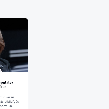
eputātes
īres
 ir vērsis
ās atbildīgās
porta un