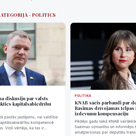
KATEGORIJĀ · POLITICS
POLITIKA
a diskusiju par valsts
KNAB sācis pārbaudi par d
ukties kapitālsabiedrību
Rasimas dzīvojamās telpas 
izdevumu kompensāciju
tā pastāv jautājums, vai valdībai
Pēdējo gadu laikā KNAB vairākkārt
 kapitālsabiedrību kompetencē
Saeimas uzmanību un informējis t
. Viņš vērtēja, ka tas ir
amatpersonas par deputātu trans
i".