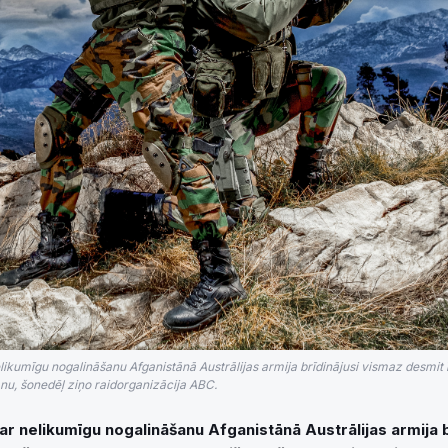
ikumīgu nogalināšanu Afganistānā Austrālijas armija brīdinājusi vismaz desmit
anu, šonedēļ ziņo raidorganizācija ABC.
r nelikumīgu nogalināšanu Afganistānā Austrālijas armija b