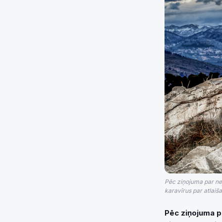
Pēc ziņojuma par nel
karavīrus par atlaiš
Pēc ziņojuma pa