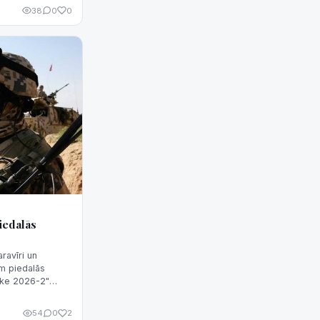
 kompensāciju
38
0
0
, kas rada
mantot
iedalās
ravīri un
am piedalās
rike 2026-2"
ETA informēja
54
0
2