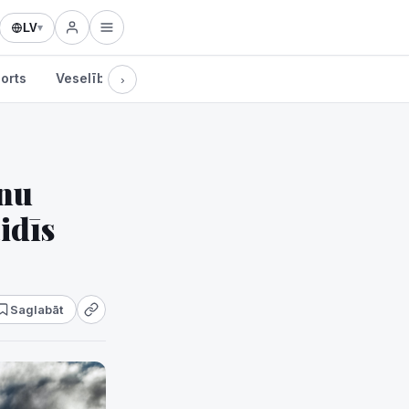
LV
▾
orts
Veselība
Kultūra
Tehnoloģijas
›
anu
idīs
Saglabāt