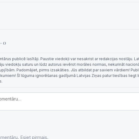
i
· 0
rus publicē lasītāji. Paustie viedokļi var nesakrist ar redakcijas nostāju. La
tāju viedokļu saturu un lūdz autorus ievērot morāles normas, nekurināt nacion
 rupjībām. Padomājiet, pirms izsakāties. Jūs atbildat par saviem vārdiem! Publi
eikumiem! Šī lūguma ignorēšanas gadījumā Latvijas Ziņas patur tiesības liegt 
s.
entāru. Esiet pirmais.