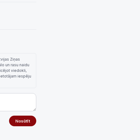
tvijas Ziņas
ālo un rasu naidu
cējot viedokli,
lietotājam iespēju
Nosūtīt