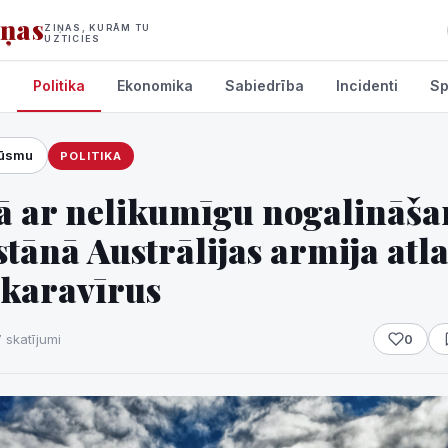
iņas
ZIŅAS, KURĀM TU
UZTICIES
s
Politika
Ekonomika
Sabiedrība
Incidenti
Sp
lūsmu
POLITIKA
umi
bā ar nelikumīgu nogalināš
tānā Austrālijas armija atla
 karavīrus
7 skatījumi
0