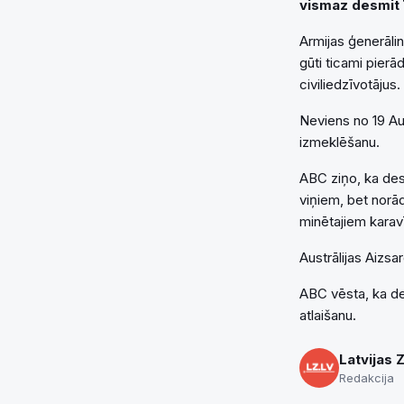
vismaz desmit 
Armijas ģenerāli
gūti ticami pierā
civiliedzīvotājus.
Neviens no 19 Aus
izmeklēšanu.
ABC ziņo, ka desm
viņiem, bet norādī
minētajiem karav
Austrālijas Aizsa
ABC vēsta, ka de
atlaišanu.
Latvijas 
Redakcija