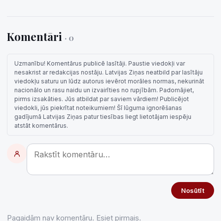
Komentāri
· 0
Uzmanību! Komentārus publicē lasītāji. Paustie viedokļi var
nesakrist ar redakcijas nostāju. Latvijas Ziņas neatbild par lasītāju
viedokļu saturu un lūdz autorus ievērot morāles normas, nekurināt
nacionālo un rasu naidu un izvairīties no rupjībām. Padomājiet,
pirms izsakāties. Jūs atbildat par saviem vārdiem! Publicējot
viedokli, jūs piekrītat noteikumiem! Šī lūguma ignorēšanas
gadījumā Latvijas Ziņas patur tiesības liegt lietotājam iespēju
atstāt komentārus.
Nosūtīt
Pagaidām nav komentāru. Esiet pirmais.