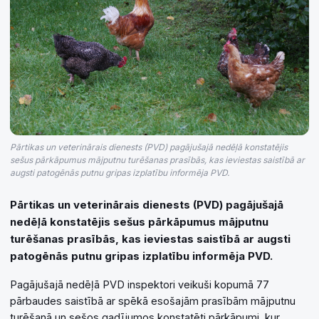
Pārtikas un veterinārais dienests (PVD) pagājušajā nedēļā konstatējis
sešus pārkāpumus mājputnu turēšanas prasībās, kas ieviestas saistībā ar
augsti patogēnās putnu gripas izplatību informēja PVD.
Pārtikas un veterinārais dienests (PVD) pagājušajā
nedēļā konstatējis sešus pārkāpumus mājputnu
turēšanas prasībās, kas ieviestas saistībā ar augsti
patogēnās putnu gripas izplatību informēja PVD.
Pagājušajā nedēļā PVD inspektori veikuši kopumā 77
pārbaudes saistībā ar spēkā esošajām prasībām mājputnu
turēšanā un sešos gadījumos konstatēti pārkāpumi, kur