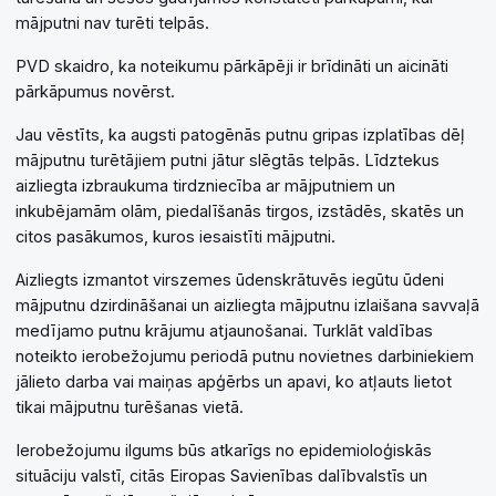
mājputni nav turēti telpās.
PVD skaidro, ka noteikumu pārkāpēji ir brīdināti un aicināti
pārkāpumus novērst.
Jau vēstīts, ka augsti patogēnās putnu gripas izplatības dēļ
mājputnu turētājiem putni jātur slēgtās telpās. Līdztekus
aizliegta izbraukuma tirdzniecība ar mājputniem un
inkubējamām olām, piedalīšanās tirgos, izstādēs, skatēs un
citos pasākumos, kuros iesaistīti mājputni.
Aizliegts izmantot virszemes ūdenskrātuvēs iegūtu ūdeni
mājputnu dzirdināšanai un aizliegta mājputnu izlaišana savvaļā
medījamo putnu krājumu atjaunošanai. Turklāt valdības
noteikto ierobežojumu periodā putnu novietnes darbiniekiem
jālieto darba vai maiņas apģērbs un apavi, ko atļauts lietot
tikai mājputnu turēšanas vietā.
Ierobežojumu ilgums būs atkarīgs no epidemioloģiskās
situāciju valstī, citās Eiropas Savienības dalībvalstīs un