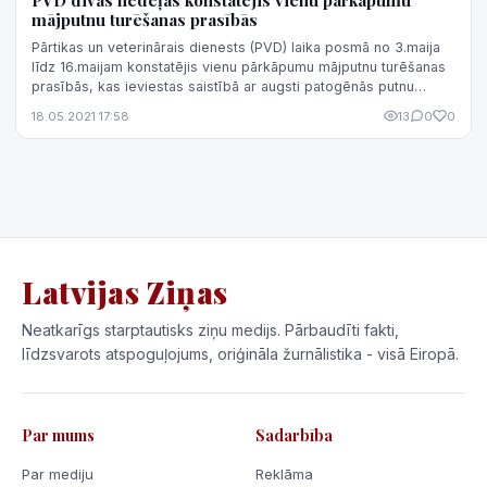
mājputnu turēšanas prasībās
Pārtikas un veterinārais dienests (PVD) laika posmā no 3.maija
līdz 16.maijam konstatējis vienu pārkāpumu mājputnu turēšanas
prasībās, kas ieviestas saistībā ar augsti patogēnās putnu
gripas izplatību...
18.05.2021 17:58
13
0
0
Latvijas Ziņas
Neatkarīgs starptautisks ziņu medijs. Pārbaudīti fakti,
līdzsvarots atspoguļojums, oriģināla žurnālistika - visā Eiropā.
Par mums
Sadarbība
Par mediju
Reklāma