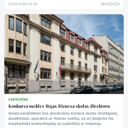
trešajam - piezīme.
07.08.2026 09:26
311
0
1
SABIEDRĪBA
Konkursā meklēs Rīgas Biznesa skolas direktoru
Amata kandidātiem būs jānodrošina biznesa skolas stratēģiskā,
akadēmiskā, operatīvā un finanšu vadība, kā arī jāstiprina tās
starptautiskā konkurētspēja un sadarbība ar industriju.