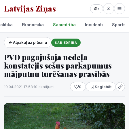
Latvijas Ziņas
▾
olitika
Ekonomika
Sabiedrība
Incidenti
Sports
Atpakaļ uz plūsmu
SABIEDRĪBA
Projekti un pakalpojumi
PVD pagājušajā nedēļā
Laikapstākļi
konstatējis sešus pārkāpumus
mājputnu turēšanas prasībās
19.04.2021 17:58
·
10 skatījumi
0
Saglabāt