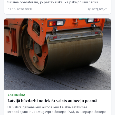
tūrisma operatoram, jo pastāv risks, ka pakalpojumi netiks
sniegti un samaksātā nauda netiks atgriezta.
07.08.2026 09:17
207
0
0
SABIEDRĪBA
Latvijā būvdarbi notiek 61 valsts autoceļu posmā
Uz valsts galvenajiem autoceļiem lielākie satiksmes
ierobežojumi ir uz Daugavpils šosejas (A6), uz Liepājas šosejas