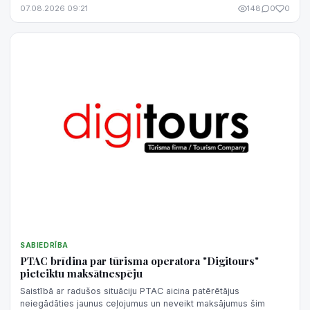
07.08.2026 09:21
148
0
0
SABIEDRĪBA
PTAC brīdina par tūrisma operatora "Digitours"
pieteiktu maksātnespēju
Saistībā ar radušos situāciju PTAC aicina patērētājus
neiegādāties jaunus ceļojumus un neveikt maksājumus šim