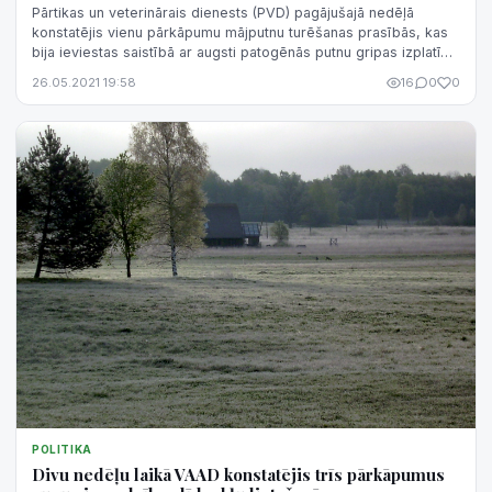
Pārtikas un veterinārais dienests (PVD) pagājušajā nedēļā
konstatējis vienu pārkāpumu mājputnu turēšanas prasībās, kas
bija ieviestas saistībā ar augsti patogēnās putnu gripas izplatību
informēja PVD....
26.05.2021 19:58
16
0
0
POLITIKA
Divu nedēļu laikā VAAD konstatējis trīs pārkāpumus