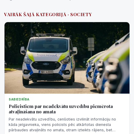
VAIRĀK ŠAJĀ KATEGORIJĀ · SOCIETY
SABIEDRĪBA
Policistiem par neadekvātu uzvedību piemērota
atvaļināšana no amata
Par neadekvātu uzvedību, cenšoties izvilināt informāciju no
kāda jelgavnieka, viens policists pēc atkārtotas dienesta
pārbaudes atvaļināts no amata, otram izteikts rājiens, bet