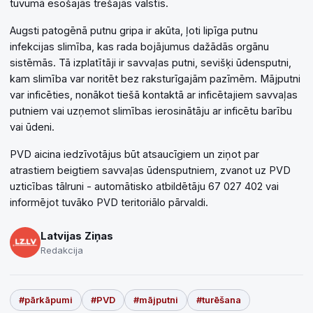
tuvumā esošajās trešajās valstīs.
Augsti patogēnā putnu gripa ir akūta, ļoti lipīga putnu
infekcijas slimība, kas rada bojājumus dažādās orgānu
sistēmās. Tā izplatītāji ir savvaļas putni, sevišķi ūdensputni,
kam slimība var noritēt bez raksturīgajām pazīmēm. Mājputni
var inficēties, nonākot tiešā kontaktā ar inficētajiem savvaļas
putniem vai uzņemot slimības ierosinātāju ar inficētu barību
vai ūdeni.
PVD aicina iedzīvotājus būt atsaucīgiem un ziņot par
atrastiem beigtiem savvaļas ūdensputniem, zvanot uz PVD
uzticības tālruni - automātisko atbildētāju 67 027 402 vai
informējot tuvāko PVD teritoriālo pārvaldi.
Latvijas Ziņas
Redakcija
#pārkāpumi
#PVD
#mājputni
#turēšana