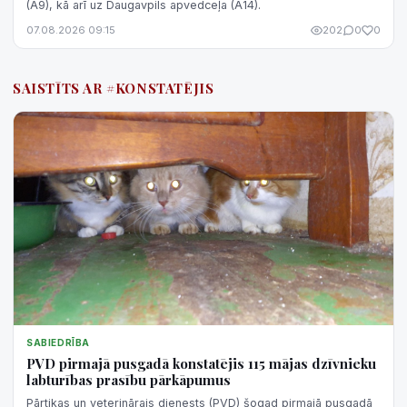
(A9), kā arī uz Daugavpils apvedceļa (A14).
07.08.2026 09:15
202
0
0
SAISTĪTS AR #KONSTATĒJIS
SABIEDRĪBA
PVD pirmajā pusgadā konstatējis 115 mājas dzīvnieku
labturības prasību pārkāpumus
Pārtikas un veterinārais dienests (PVD) šogad pirmajā pusgadā