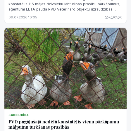
konstatējis 115 mājas dzīvnieku labturības prasību pārkāpumus,
aģentūrai LETA pauda PVD Veterināro objektu uzraudzības
daļas vadītāja Mair...
09.07.2026 10:05
7
0
0
SABIEDRĪBA
PVD pagājušajā nedēļā konstatējis vienu pārkāpumu
mājputnu turēšanas prasībās