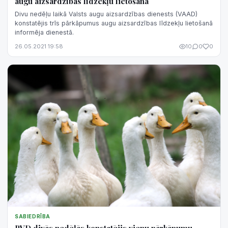
augu aizsardzības līdzekļu lietošanā
Divu nedēļu laikā Valsts augu aizsardzības dienests (VAAD)
konstatējis trīs pārkāpumus augu aizsardzības līdzekļu lietošanā
informēja dienestā.
26.05.2021 19:58
10
0
0
SABIEDRĪBA
PVD divās nedēļās konstatējis vienu pārkāpumu