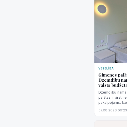
VESELĪBA
Ģimenes palā
Dzemdību nam
valsts budžet
Dzemdību nama s
palātas ir ārstn
pakalpojums, kas
finansēts no vals
07.08.2026 09:23
nav korekti šo p
finansējuma izm