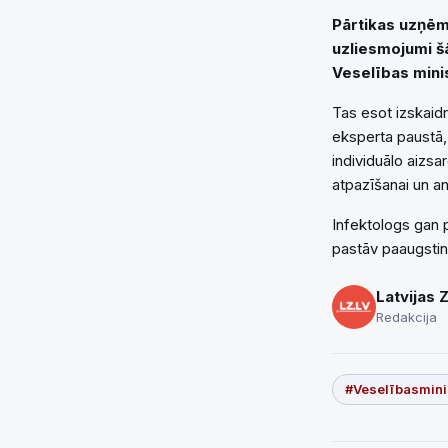
Pārtikas uzņēmu
uzliesmojumi šā
Veselības mini
Tas esot izskaidr
eksperta paustā,
individuālo aizsa
atpazīšanai un an
Infektologs gan p
pastāv paaugstinā
Latvijas 
Redakcija
#Veselībasminis