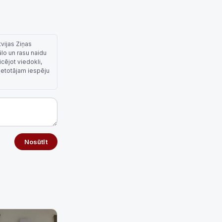
tvijas Ziņas
ālo un rasu naidu
cējot viedokli,
lietotājam iespēju
Nosūtīt