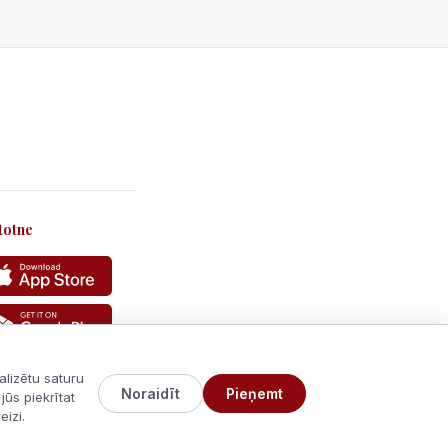
totne
alizētu saturu
Noraidīt
Pieņemt
jūs piekrītat
izi.