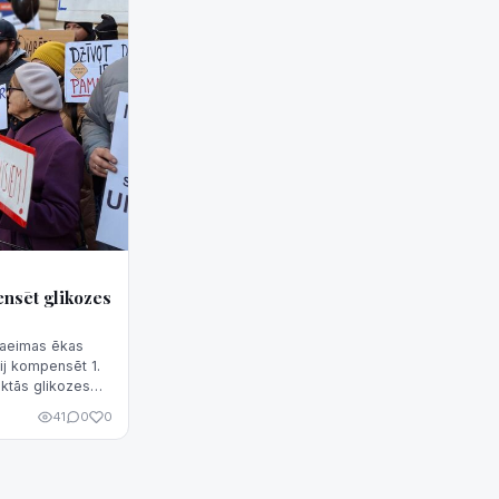
ensēt glikozes
Saeimas ēkas
tij kompensēt 1.
uktās glikozes
a aģentūra
41
0
0