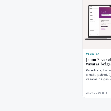
VESELĪBA
Jauno E-vesel
vasaras beigā
Paredzēts, ka ja
aizstās pašreizēj
vasaras beigās v
pavēstīja Latvija
(LDVC).
27.07.2026 11:13