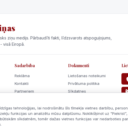
iņas
sks ziņu medijs. Pārbaudīti fakti, līdzsvarots atspoguļojums,
 - visā Eiropā.
Sadarbība
Dokumenti
Lie
Reklāma
Lietošanas noteikumi
Kontakti
Privātuma politika
Partneriem
Sīkdatnes
Rīcības kodekss
zīgas tehnoloģijas, lai nodrošinātu šīs tīmekļa vietnes darbību, person
ekļu funkcijas un analizētu mūsu datplūsmu. Noklikšķinot uz "Piekrist", 
ebūtiskām sīkdatnēm, tomēr dažas vietnes funkcijas var nedarboties pare
Visas tiesības aizsargātas.
.