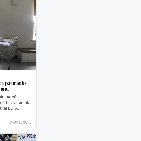
ā pārtrauks
šanu
airs nebūs
ību, kā arī tiks
tūrai LETA
es slimnīcu
34
0
0