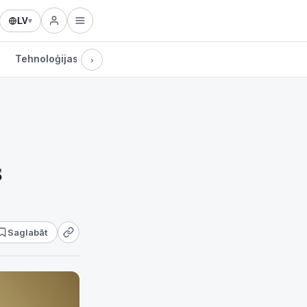
LV
▾
Tehnoloģijas
›
s
Saglabāt