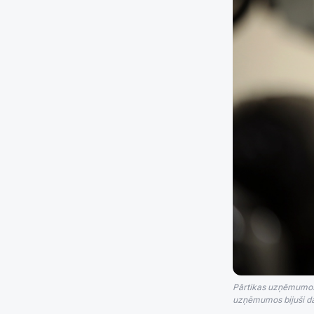
Pārtikas uzņēmumos i
uzņēmumos bijuši daud