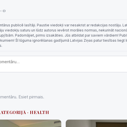
i
· 0
rus publicē lasītāji. Paustie viedokļi var nesakrist ar redakcijas nostāju. La
tāju viedokļu saturu un lūdz autorus ievērot morāles normas, nekurināt nacion
 rupjībām. Padomājiet, pirms izsakāties. Jūs atbildat par saviem vārdiem! Publi
eikumiem! Šī lūguma ignorēšanas gadījumā Latvijas Ziņas patur tiesības liegt 
s.
entāru. Esiet pirmais.
KATEGORIJĀ · HEALTH