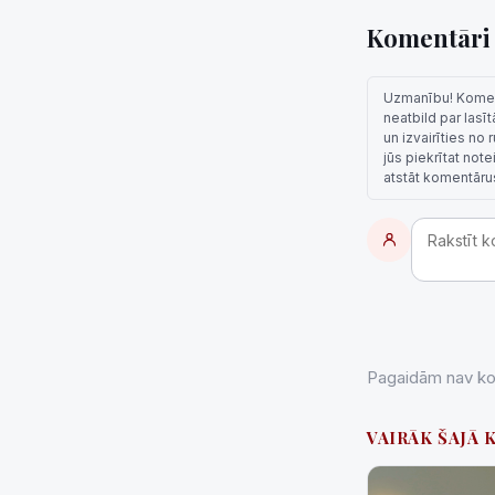
Komentār
Uzmanību! Komentā
neatbild par lasī
un izvairīties no
jūs piekrītat not
atstāt komentāru
Pagaidām nav kom
VAIRĀK ŠAJĀ 