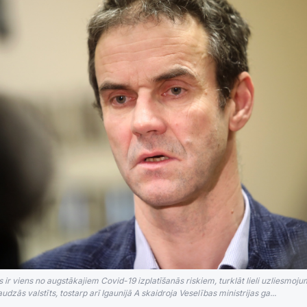
r viens no augstākajiem Covid-19 izplatīšanās riskiem, turklāt lieli uzliesmoju
zās valstīts, tostarp arī Igaunijā A skaidroja Veselības ministrijas ga...