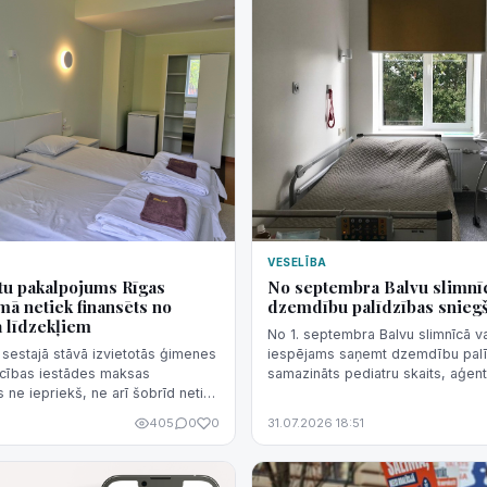
VESELĪBA
tu pakalpojums Rīgas
No septembra Balvu slimnīc
ā netiek finansēts no
dzemdību palīdzības snieg
a līdzekļiem
No 1. septembra Balvu slimnīcā v
estajā stāvā izvietotās ģimenes
iespējams saņemt dzemdību palīdz
iecības iestādes maksas
samazināts pediatru skaits, aģen
 ne iepriekš, ne arī šobrīd netiek
apstiprināja SIA "Balvu un Gulben
ts budžeta līdzekļiem. Līdz ar to
apvienība" valdes lo...
405
0
0
31.07.2026 18:51
akalpojumu sasaistīt ar valsts
aiņām.