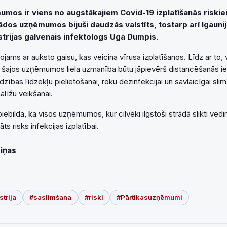
mos ir viens no augstākajiem Covid-19 izplatīšanās riskiem,
dos uzņēmumos bijuši daudzās valstīts, tostarp arī Igaunij
strijas galvenais infektologs Uga Dumpis.
ojams ar auksto gaisu, kas veicina vīrusa izplatīšanos. Līdz ar to,
 šajos uzņēmumos liela uzmanība būtu jāpievērš distancēšanās ie
rdzības līdzekļu pielietošanai, roku dezinfekcijai un savlaicīgai s
alīžu veikšanai.
iebilda, ka visos uzņēmumos, kur cilvēki ilgstoši strādā slikti ved
ts risks infekcijas izplatībai.
Ziņas
trija
#saslimšana
#riski
#Pārtikasuzņēmumi