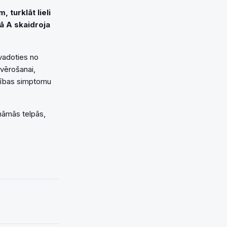
 turklāt lieli
ā A skaidroja
 vadoties no
vērošanai,
limības simptomu
ināmās telpās,