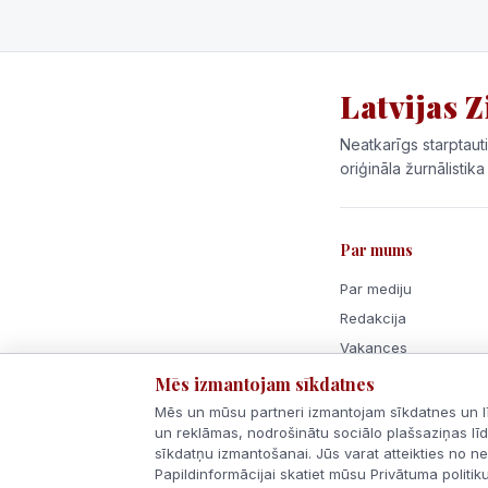
Latvijas Z
Neatkarīgs starptauti
oriģināla žurnālistika
Par mums
Par mediju
Redakcija
Vakances
Mēs izmantojam sīkdatnes
Mēs un mūsu partneri izmantojam sīkdatnes un līd
un reklāmas, nodrošinātu sociālo plašsaziņas līdz
sīkdatņu izmantošanai. Jūs varat atteikties no n
© 2026 Latvijas Ziņas. 
Veidots ar
Latvijā
Papildinformācijai skatiet mūsu Privātuma politiku