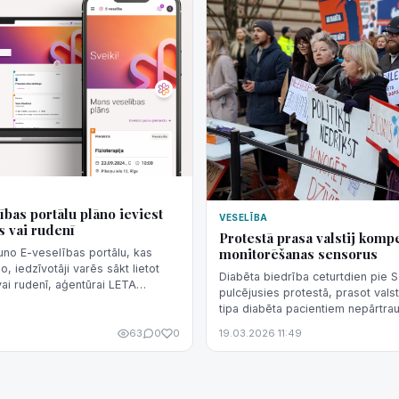
ības portālu plāno ieviest
VESELĪBA
s vai rudenī
Protestā prasa valstij komp
monitorēšanas sensorus
uno E-veselības portālu, kas
o, iedzīvotāji varēs sākt lietot
Diabēta biedrība ceturtdien pie 
ai rudenī, aģentūrai LETA
pulcējusies protestā, prasot vals
s Digitālās veselības centrā
tipa diabēta pacientiem nepārtra
monitorēšanas sensorus, novēroj
63
0
0
19.03.2026 11:49
LETA.