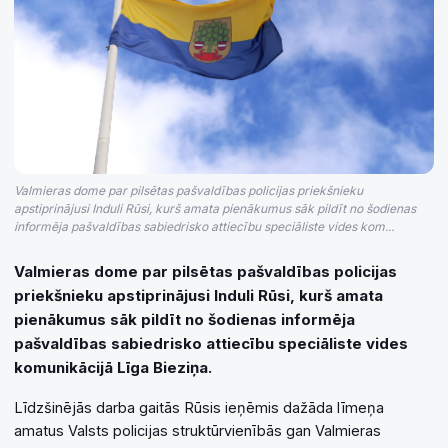
Valmieras dome par pilsētas pašvaldības policijas priekšnieku
apstiprinājusi Induli Rūsi, kurš amata pienākumus sāk pildīt no šodienas
informēja pašvaldības sabiedrisko attiecību speciāliste vides kom...
Valmieras dome par pilsētas pašvaldības policijas
priekšnieku apstiprinājusi Induli Rūsi, kurš amata
pienākumus sāk pildīt no šodienas informēja
pašvaldības sabiedrisko attiecību speciāliste vides
komunikācijā Līga Bieziņa.
Līdzšinējās darba gaitās Rūsis ieņēmis dažāda līmeņa
amatus Valsts policijas struktūrvienībās gan Valmieras