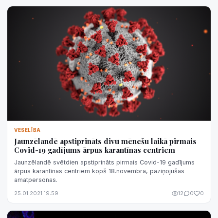
VESELĪBA
Jaunzēlandē apstiprināts divu mēnešu laikā pirmais
Covid-19 gadījums ārpus karantīnas centriem
Jaunzēlandē svētdien apstiprināts pirmais Covid-19 gadījums
ārpus karantīnas centriem kopš 18.novembra, paziņojušas
amatpersonas.
25.01.2021 19:59
12
0
0