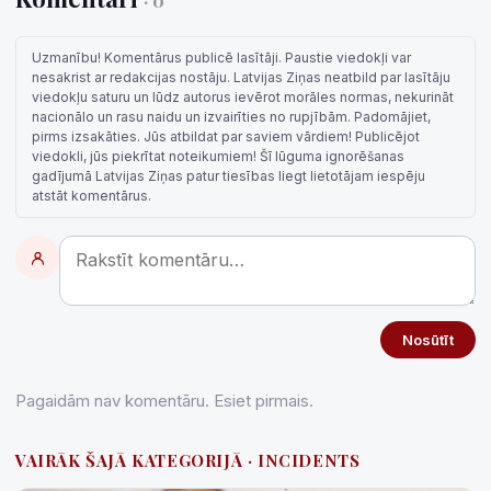
· 0
Uzmanību! Komentārus publicē lasītāji. Paustie viedokļi var
nesakrist ar redakcijas nostāju. Latvijas Ziņas neatbild par lasītāju
viedokļu saturu un lūdz autorus ievērot morāles normas, nekurināt
nacionālo un rasu naidu un izvairīties no rupjībām. Padomājiet,
pirms izsakāties. Jūs atbildat par saviem vārdiem! Publicējot
viedokli, jūs piekrītat noteikumiem! Šī lūguma ignorēšanas
gadījumā Latvijas Ziņas patur tiesības liegt lietotājam iespēju
atstāt komentārus.
Nosūtīt
Pagaidām nav komentāru. Esiet pirmais.
VAIRĀK ŠAJĀ KATEGORIJĀ · INCIDENTS