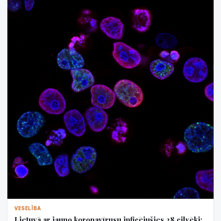
VESELĪBA
Lietuvā ar jauno koronavīrusu inficējušies 38 cilvēki;