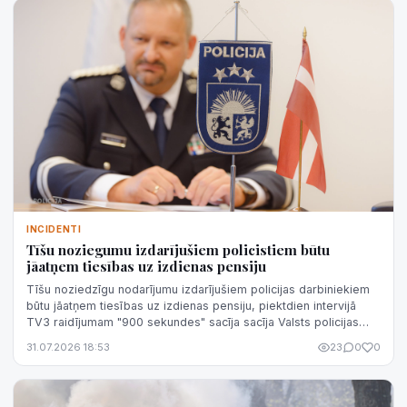
INCIDENTI
Tīšu noziegumu izdarījušiem policistiem būtu
jāatņem tiesības uz izdienas pensiju
Tīšu noziedzīgu nodarījumu izdarījušiem policijas darbiniekiem
būtu jāatņem tiesības uz izdienas pensiju, piektdien intervijā
TV3 raidījumam "900 sekundes" sacīja sacīja Valsts policijas
(VP) priekšni...
31.07.2026 18:53
23
0
0