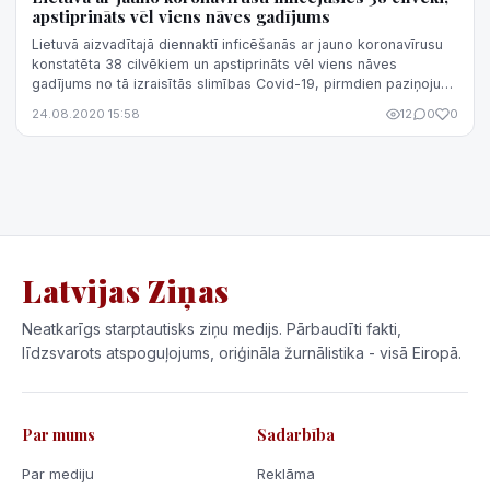
apstiprināts vēl viens nāves gadījums
Lietuvā aizvadītajā diennaktī inficēšanās ar jauno koronavīrusu
konstatēta 38 cilvēkiem un apstiprināts vēl viens nāves
gadījums no tā izraisītās slimības Covid-19, pirmdien paziņojusi
Veselības minis...
24.08.2020 15:58
12
0
0
Latvijas Ziņas
Neatkarīgs starptautisks ziņu medijs. Pārbaudīti fakti,
līdzsvarots atspoguļojums, oriģināla žurnālistika - visā Eiropā.
Par mums
Sadarbība
Par mediju
Reklāma