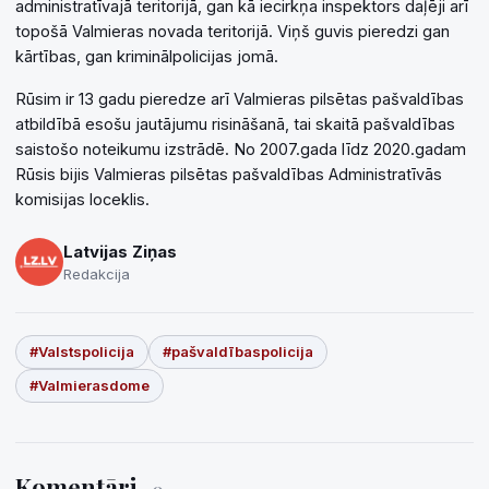
administratīvajā teritorijā, gan kā iecirkņa inspektors daļēji arī
topošā Valmieras novada teritorijā. Viņš guvis pieredzi gan
kārtības, gan kriminālpolicijas jomā.
Rūsim ir 13 gadu pieredze arī Valmieras pilsētas pašvaldības
atbildībā esošu jautājumu risināšanā, tai skaitā pašvaldības
saistošo noteikumu izstrādē. No 2007.gada līdz 2020.gadam
Rūsis bijis Valmieras pilsētas pašvaldības Administratīvās
komisijas loceklis.
Latvijas Ziņas
Redakcija
#Valstspolicija
#pašvaldībaspolicija
#Valmierasdome
Komentāri