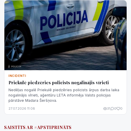
INCIDENTI
Priekulē piedzēries policists nogalinājis vīrieti
Nedēļas nogalē Priekulē piedzēries policists ārpus darba laika
nogalinājis vīrieti, aģentūru LETA informēja Valsts policijas
pārstāve Madara Šeršņova.
27.07.2026 11:08
31
0
0
SAISTĪTS AR #APSTIPRINĀTS