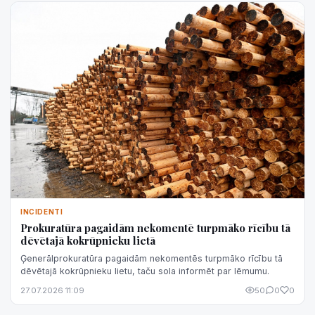
INCIDENTI
Prokuratūra pagaidām nekomentē turpmāko rīcību tā
dēvētajā kokrūpnieku lietā
Ģenerālprokuratūra pagaidām nekomentēs turpmāko rīcību tā
dēvētajā kokrūpnieku lietu, taču sola informēt par lēmumu.
27.07.2026 11:09
50
0
0