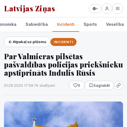
Latvijas Ziņas
▾
onomika
Sabiedrība
Incidenti
Sports
Veselība
Atpakaļ uz plūsmu
INCIDENTI
Projekti un pakalpojumi
Par Valmieras pilsētas
Laikapstākļi
pašvaldības policijas priekšnieku
apstiprināts Indulis Rūsis
01.09.2020 17:58
·
74 skatījumi
0
Saglabāt