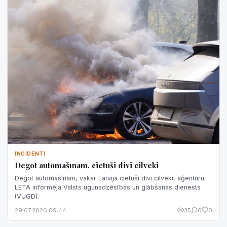
INCIDENTI
Degot automašīnām, cietuši divi cilvēki
Degot automašīnām, vakar Latvijā cietuši divi cilvēki, aģentūru
LETA informēja Valsts ugunsdzēsības un glābšanas dienests
(VUGD).
29.07.2026 09:44
35
0
0