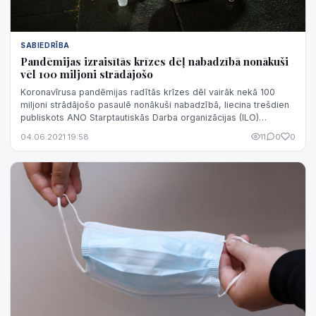
SABIEDRĪBA
Pandēmijas izraisītās krīzes dēļ nabadzībā nonākuši
vēl 100 miljoni strādājošo
Koronavīrusa pandēmijas radītās krīzes dēl vairāk nekā 100
miljoni strādājošo pasaulē nonākuši nabadzībā, liecina trešdien
publiskots ANO Starptautiskās Darba organizācijas (ILO)
ziņojums.
04.06.2021 19:58
11
0
0