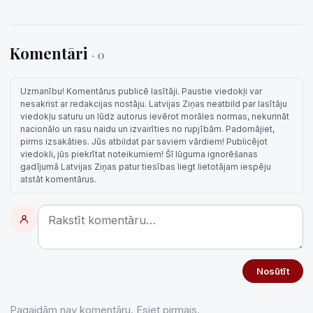
Komentāri
· 0
Uzmanību! Komentārus publicē lasītāji. Paustie viedokļi var
nesakrist ar redakcijas nostāju. Latvijas Ziņas neatbild par lasītāju
viedokļu saturu un lūdz autorus ievērot morāles normas, nekurināt
nacionālo un rasu naidu un izvairīties no rupjībām. Padomājiet,
pirms izsakāties. Jūs atbildat par saviem vārdiem! Publicējot
viedokli, jūs piekrītat noteikumiem! Šī lūguma ignorēšanas
gadījumā Latvijas Ziņas patur tiesības liegt lietotājam iespēju
atstāt komentārus.
Nosūtīt
Pagaidām nav komentāru. Esiet pirmais.