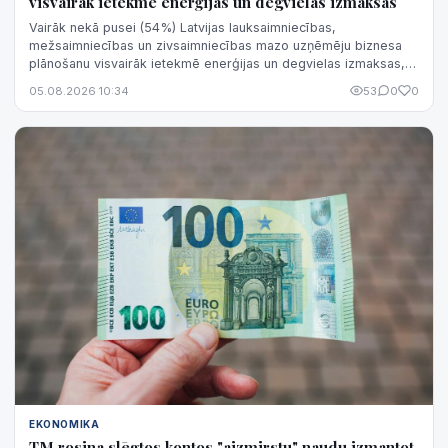
visvairāk ietekmē enerģijas un degvielas izmaksas
Vairāk nekā pusei (54%) Latvijas lauksaimniecības,
mežsaimniecības un zivsaimniecības mazo uzņēmēju biznesa
plānošanu visvairāk ietekmē enerģijas un degvielas izmaksas,
liecina "Luminor Bank" aptauja.
05.08.2026 10:34
53
0
0
EKONOMIKA
TM rosina slēgtos kontos "aizmirstu" naudu izmantot