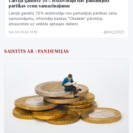
Latvijā gandrīz 70% iedzīvotāju nav pamanījuši
pārtikas cenu samazinājumu
Latvijā gandrīz 70% iedzīvotāju nav pamanījuši pārtikas cenu
samazinājumu, informēja bankas "Citadele" pārstāvji,
atsaucoties uz veiktās aptaujas datiem.
04.08.2026 13:18
64
0
3
SAISTĪTS AR #PANDĒMIJAS