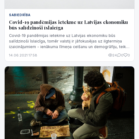
SABIEDRĪBA
Covid-19 pandēmijas ietekme uz Latvijas ekonomiku
būs salīdzinoši īslaicīga
Covid-19 pandēmijas ietekme uz Latvijas ekonomiku būs
salīdzinoši īslaicīga, tomēr valstij ir jāfokusējas uz ilgtermiņa
izaicinājumiem - ienākuma līmeņa celšanu un demogrāfiju, teikts
"Ekonomistu apvi...
14.06.2021 17:58
24
0
0