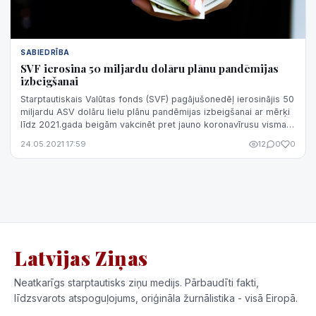
SABIEDRĪBA
SVF ierosina 50 miljardu dolāru plānu pandēmijas
izbeigšanai
Starptautiskais Valūtas fonds (SVF) pagājušonedēļ ierosinājis 50
miljardu ASV dolāru lielu plānu pandēmijas izbeigšanai ar mērķi
līdz 2021.gada beigām vakcinēt pret jauno koronavīrusu vismaz
40% pasau...
24.05.2021 17:59
12
0
0
Latvijas Ziņas
Neatkarīgs starptautisks ziņu medijs. Pārbaudīti fakti,
līdzsvarots atspoguļojums, oriģināla žurnālistika - visā Eiropā.