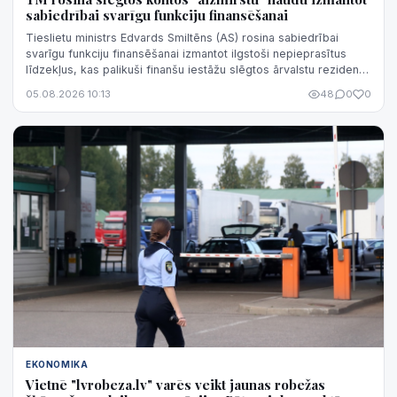
sabiedrībai svarīgu funkciju finansēšanai
Tieslietu ministrs Edvards Smiltēns (AS) rosina sabiedrībai
svarīgu funkciju finansēšanai izmantot ilgstoši nepieprasītus
līdzekļus, kas palikuši finanšu iestāžu slēgtos ārvalstu rezidentu
un juridisko personu kontos.
05.08.2026 10:13
48
0
0
EKONOMIKA
Vietnē "lvrobeza.lv" varēs veikt jaunas robežas