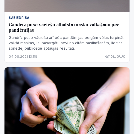
SABIEDRĪBA
Gandrīz puse vāciešu atbalsta masku valkāšanu pēc
pandēmijas
Gandrīz puse vāciešu arī pēc pandēmijas beigām vēlas turpināt
valkāt maskas, lai pasargātu sevi no citām saslimšanām, liecina
šonedēļ publicētie aptaujas rezultāti.
04.06.2021 13:58
10
0
0