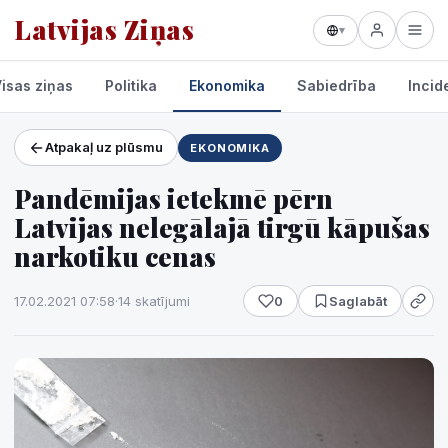
Latvijas Ziņas
▾
isas ziņas
Politika
Ekonomika
Sabiedrība
Incid
Atpakaļ uz plūsmu
EKONOMIKA
Projekti un pakalpojumi
Pandēmijas ietekmē pērn
Laikapstākļi
Latvijas nelegālajā tirgū kāpušas
narkotiku cenas
17.02.2021 07:58
·
14 skatījumi
0
Saglabāt