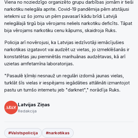
Viena no noziedzīgo organizēto grupu darbības jomām ir tieši
narkotiku nelegāla aprite. Covid-19 pandēmija pērn atstājusi
ietekmi uz šo jomu un pērn pavasarī kādu brīdi Latvijā
nelegālajā tirgū bija vērojams neliels narkotiku deficīts. Tāpat
bija vērojams narkotiku cenu kāpums, skaidroja Ruks.
Policija arī novērojusi, ka Latvijas iedzīvotāji iemācījušies
narkotikas izgatavot vai audzēt uz vietas, jo izmeklēšanās ir
konstatētas jau pieminētās marihuānas audzētavas, kā arī
uzietas amfetamīna laboratorijas.
"Pasaulē ķīmiķi nesnauž un regulāri izdomā jaunas vielas,
turklāt šīs vielas ir iespējams iegādāties attālināti izmantojot
pastu un tumšo internetu jeb "darknet"," norādīja Ruks.
Latvijas Ziņas
Redakcija
#Valstspolicija
#narkotikas