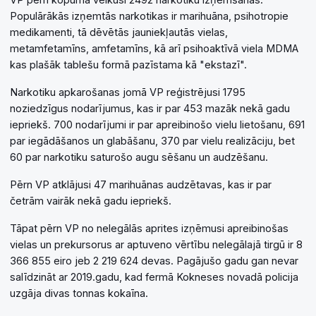
Populārākās izņemtās narkotikas ir marihuāna, psihotropie
medikamenti, tā dēvētās jauniekļautās vielas,
metamfetamīns, amfetamīns, kā arī psihoaktīvā viela MDMA
kas plašāk tablešu formā pazīstama kā "ekstazī".
Narkotiku apkarošanas jomā VP reģistrējusi 1795
noziedzīgus nodarījumus, kas ir par 453 mazāk nekā gadu
iepriekš. 700 nodarījumi ir par apreibinošo vielu lietošanu, 691
par iegādāšanos un glabāšanu, 370 par vielu realizāciju, bet
60 par narkotiku saturošo augu sēšanu un audzēšanu.
Pērn VP atklājusi 47 marihuānas audzētavas, kas ir par
četrām vairāk nekā gadu iepriekš.
Tāpat pērn VP no nelegālās aprites izņēmusi apreibinošas
vielas un prekursorus ar aptuveno vērtību nelegālajā tirgū ir 8
366 855 eiro jeb 2 219 624 devas. Pagājušo gadu gan nevar
salīdzināt ar 2019.gadu, kad fermā Kokneses novadā policija
uzgāja divas tonnas kokaīna.