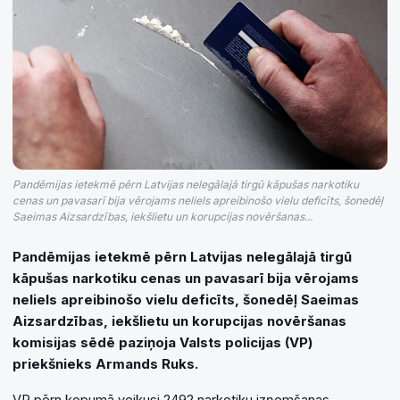
Pandēmijas ietekmē pērn Latvijas nelegālajā tirgū kāpušas narkotiku
cenas un pavasarī bija vērojams neliels apreibinošo vielu deficīts, šonedēļ
Saeimas Aizsardzības, iekšlietu un korupcijas novēršanas...
Pandēmijas ietekmē pērn Latvijas nelegālajā tirgū
kāpušas narkotiku cenas un pavasarī bija vērojams
neliels apreibinošo vielu deficīts, šonedēļ Saeimas
Aizsardzības, iekšlietu un korupcijas novēršanas
komisijas sēdē paziņoja Valsts policijas (VP)
priekšnieks Armands Ruks.
VP pērn kopumā veikusi 2492 narkotiku izņemšanas.