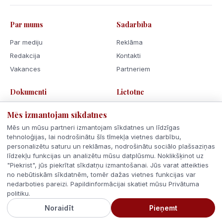
Par mums
Sadarbība
Par mediju
Reklāma
Redakcija
Kontakti
Vakances
Partneriem
Dokumenti
Lietotne
Lietošanas noteikumi
Mēs izmantojam sīkdatnes
Privātuma politika
Mēs un mūsu partneri izmantojam sīkdatnes un līdzīgas
Sīkdatnes
tehnoloģijas, lai nodrošinātu šīs tīmekļa vietnes darbību,
personalizētu saturu un reklāmas, nodrošinātu sociālo plašsaziņas
Rīcības kodekss
līdzekļu funkcijas un analizētu mūsu datplūsmu. Noklikšķinot uz
"Piekrist", jūs piekrītat sīkdatņu izmantošanai. Jūs varat atteikties
no nebūtiskām sīkdatnēm, tomēr dažas vietnes funkcijas var
nedarboties pareizi. Papildinformācijai skatiet mūsu Privātuma
politiku.
© 2026 Latvijas Ziņas. Visas tiesības aizsargātas.
Noraidīt
Pieņemt
Veidots ar
Latvijā