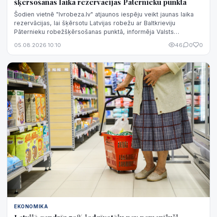
šķērsošanas laika rezervācijas Pāternieku punktā
Šodien vietnē "lvrobeza.lv" atjaunos iespēju veikt jaunas laika
rezervācijas, lai šķērsotu Latvijas robežu ar Baltkrieviju
Pāternieku robežšķērsošanas punktā, informēja Valsts
robežsardzē.
05.08.2026 10:10
46
0
0
EKONOMIKA