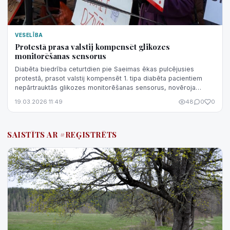
VESELĪBA
Protestā prasa valstij kompensēt glikozes
monitorēšanas sensorus
Diabēta biedrība ceturtdien pie Saeimas ēkas pulcējusies
protestā, prasot valstij kompensēt 1. tipa diabēta pacientiem
nepārtrauktās glikozes monitorēšanas sensorus, novēroja
aģentūra LETA.
19.03.2026 11:49
48
0
0
SAISTĪTS AR #REĢISTRĒTS