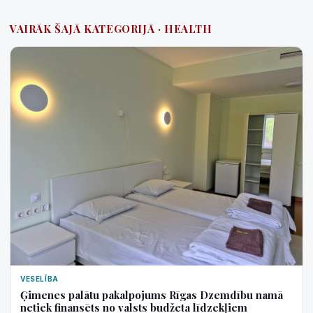
VAIRĀK ŠAJĀ KATEGORIJĀ · HEALTH
VESELĪBA
Ģimenes palātu pakalpojums Rīgas Dzemdību namā
netiek finansēts no valsts budžeta līdzekļiem