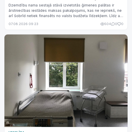
Dzemdību nama sestajā stāvā izvietotās ģimenes palātas ir
ārstniecības iestādes maksas pakalpojums, kas ne iepriekš, ne
arī šobrīd netiek finansēts no valsts budžeta līdzekļiem. Līdz ar
to nav korekti šo pakalpojumu sasaistīt ar valsts finansējuma
07.08.2026 09:23
504
0
0
izmaiņām.