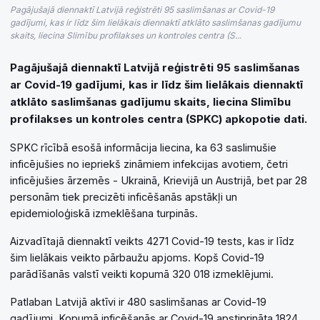
Pagājušajā diennaktī Latvijā reģistrēti 95 saslimšanas ar Covid-19
gadījumi, kas ir līdz šim lielākais diennaktī atklāto saslimšanas gadījumu
skaits, liecina Slimību profilakses un kontroles centra (S...
Pagājušajā diennaktī Latvijā reģistrēti 95 saslimšanas
ar Covid-19 gadījumi, kas ir līdz šim lielākais diennaktī
atklāto saslimšanas gadījumu skaits, liecina Slimību
profilakses un kontroles centra (SPKC) apkopotie dati.
SPKC rīcībā esošā informācija liecina, ka 63 saslimušie
inficējušies no iepriekš zināmiem infekcijas avotiem, četri
inficējušies ārzemēs - Ukrainā, Krievijā un Austrijā, bet par 28
personām tiek precizēti inficēšanās apstākļi un
epidemioloģiskā izmeklēšana turpinās.
Aizvadītajā diennaktī veikts 4271 Covid-19 tests, kas ir līdz
šim lielākais veikto pārbaužu apjoms. Kopš Covid-19
parādīšanās valstī veikti kopumā 320 018 izmeklējumi.
Patlaban Latvijā aktīvi ir 480 saslimšanas ar Covid-19
gadījumi. Kopumā inficēšanās ar Covid-19 apstiprināta 1824