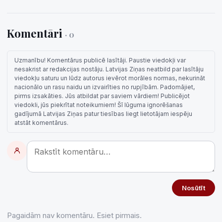
Komentāri
· 0
Uzmanību! Komentārus publicē lasītāji. Paustie viedokļi var
nesakrist ar redakcijas nostāju. Latvijas Ziņas neatbild par lasītāju
viedokļu saturu un lūdz autorus ievērot morāles normas, nekurināt
nacionālo un rasu naidu un izvairīties no rupjībām. Padomājiet,
pirms izsakāties. Jūs atbildat par saviem vārdiem! Publicējot
viedokli, jūs piekrītat noteikumiem! Šī lūguma ignorēšanas
gadījumā Latvijas Ziņas patur tiesības liegt lietotājam iespēju
atstāt komentārus.
Nosūtīt
Pagaidām nav komentāru. Esiet pirmais.