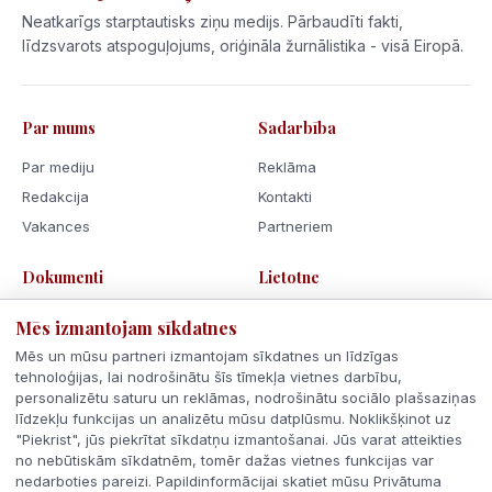
Neatkarīgs starptautisks ziņu medijs. Pārbaudīti fakti,
līdzsvarots atspoguļojums, oriģināla žurnālistika - visā Eiropā.
Par mums
Sadarbība
Par mediju
Reklāma
Redakcija
Kontakti
Vakances
Partneriem
Dokumenti
Lietotne
Lietošanas noteikumi
Mēs izmantojam sīkdatnes
Privātuma politika
Mēs un mūsu partneri izmantojam sīkdatnes un līdzīgas
Sīkdatnes
tehnoloģijas, lai nodrošinātu šīs tīmekļa vietnes darbību,
personalizētu saturu un reklāmas, nodrošinātu sociālo plašsaziņas
Rīcības kodekss
līdzekļu funkcijas un analizētu mūsu datplūsmu. Noklikšķinot uz
"Piekrist", jūs piekrītat sīkdatņu izmantošanai. Jūs varat atteikties
no nebūtiskām sīkdatnēm, tomēr dažas vietnes funkcijas var
nedarboties pareizi. Papildinformācijai skatiet mūsu Privātuma