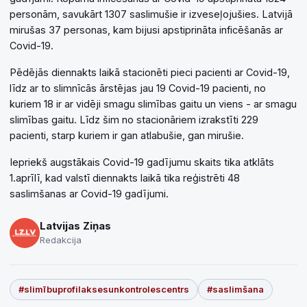
personām, savukārt 1307 saslimušie ir izveseļojušies. Latvijā
mirušas 37 personas, kam bijusi apstiprināta inficēšanās ar
Covid-19.
Pēdējās diennakts laikā stacionēti pieci pacienti ar Covid-19,
līdz ar to slimnīcās ārstējas jau 19 Covid-19 pacienti, no
kuriem 18 ir ar vidēji smagu slimības gaitu un viens - ar smagu
slimības gaitu. Līdz šim no stacionāriem izrakstīti 229
pacienti, starp kuriem ir gan atlabušie, gan mirušie.
Iepriekš augstākais Covid-19 gadījumu skaits tika atklāts
1.aprīlī, kad valstī diennakts laikā tika reģistrēti 48
saslimšanas ar Covid-19 gadījumi.
Latvijas Ziņas
Redakcija
#slimībuprofilaksesunkontrolescentrs
#saslimšana