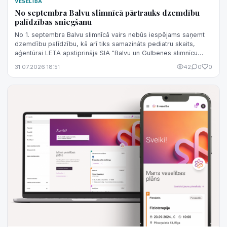
VESELĪBA
No septembra Balvu slimnīcā pārtrauks dzemdību
palīdzības sniegšanu
No 1. septembra Balvu slimnīcā vairs nebūs iespējams saņemt
dzemdību palīdzību, kā arī tiks samazināts pediatru skaits,
aģentūrai LETA apstiprināja SIA "Balvu un Gulbenes slimnīcu
apvienība" valdes lo...
31.07.2026 18:51
42
0
0