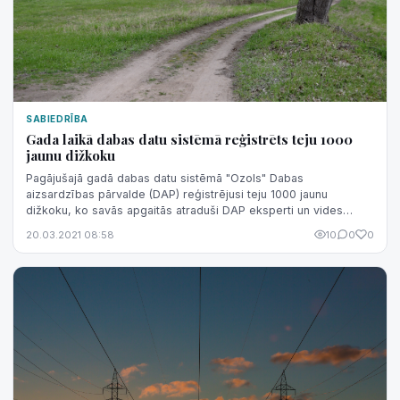
SABIEDRĪBA
Gada laikā dabas datu sistēmā reģistrēts teju 1000
jaunu dižkoku
Pagājušajā gadā dabas datu sistēmā "Ozols" Dabas
aizsardzības pārvalde (DAP) reģistrējusi teju 1000 jaunu
dižkoku, ko savās apgaitās atraduši DAP eksperti un vides
inspektori vai pieteikuši iedzīvotāj...
20.03.2021 08:58
10
0
0