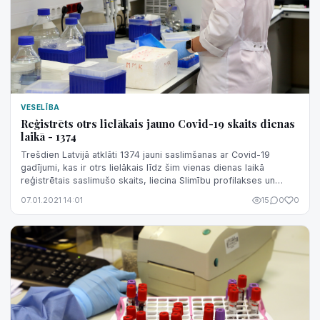
VESELĪBA
Reģistrēts otrs lielākais jauno Covid-19 skaits dienas
laikā - 1374
Trešdien Latvijā atklāti 1374 jauni saslimšanas ar Covid-19
gadījumi, kas ir otrs lielākais līdz šim vienas dienas laikā
reģistrētais saslimušo skaits, liecina Slimību profilakses un
kontroles centra ...
07.01.2021 14:01
15
0
0