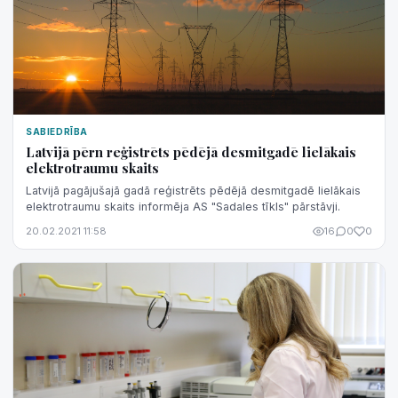
SABIEDRĪBA
Latvijā pērn reģistrēts pēdējā desmitgadē lielākais
elektrotraumu skaits
Latvijā pagājušajā gadā reģistrēts pēdējā desmitgadē lielākais
elektrotraumu skaits informēja AS "Sadales tīkls" pārstāvji.
20.02.2021 11:58
16
0
0