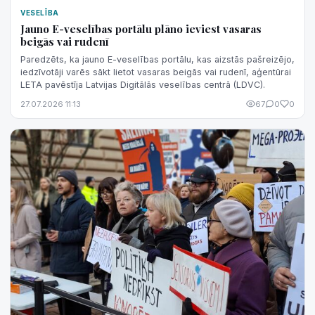
VESELĪBA
Jauno E-veselības portālu plāno ieviest vasaras
beigās vai rudenī
Paredzēts, ka jauno E-veselības portālu, kas aizstās pašreizējo,
iedzīvotāji varēs sākt lietot vasaras beigās vai rudenī, aģentūrai
LETA pavēstīja Latvijas Digitālās veselības centrā (LDVC).
27.07.2026 11:13
67
0
0