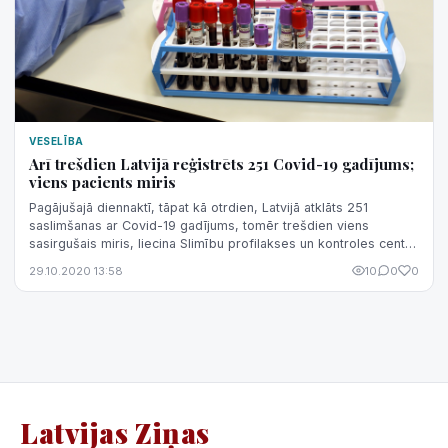
VESELĪBA
Arī trešdien Latvijā reģistrēts 251 Covid-19 gadījums;
viens pacients miris
Pagājušajā diennaktī, tāpat kā otrdien, Latvijā atklāts 251
saslimšanas ar Covid-19 gadījums, tomēr trešdien viens
sasirgušais miris, liecina Slimību profilakses un kontroles centra
(SPKC) apkopotie d...
29.10.2020 13:58
10
0
0
Latvijas Ziņas