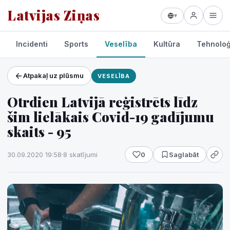
Latvijas Ziņas
▾
Incidenti
Sports
Veselība
Kultūra
Tehnoloģ
Atpakaļ uz plūsmu
VESELĪBA
Projekti un pakalpojumi
Otrdien Latvijā reģistrēts līdz
Laikapstākļi
šim lielākais Covid-19 gadījumu
skaits - 95
30.09.2020 19:58
·
8 skatījumi
0
Saglabāt