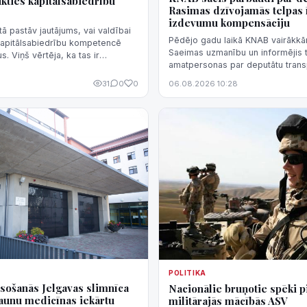
ukties kapitālsabiedrību
Rasimas dzīvojamās telpas 
izdevumu kompensāciju
tā pastāv jautājums, vai valdībai
Pēdējo gadu laikā KNAB vairākkārt
 kapitālsabiedrību kompetencē
Saeimas uzmanību un informējis t
. Viņš vērtēja, ka tas ir
amatpersonas par deputātu trans
i".
dzīvojamās telpas īres izdevumu
31
0
0
06.08.2026 10:28
normatīvā regulējuma nepilnībām
iespēju kompensāciju sistēmu iz
negodprātīgi.
POLITIKA
sošanās Jelgavas slimnīca
Nacionālie bruņotie spēki p
 jaunu medicīnas iekārtu
militārajās mācībās ASV