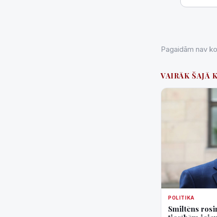
Pagaidām nav kom
VAIRĀK ŠAJĀ 
POLITIKA
Smiltēns rosin