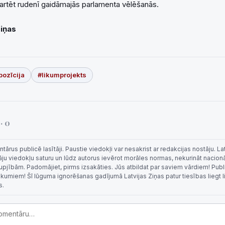
artēt rudenī gaidāmajās parlamenta vēlēšanās.
Ziņas
pozīcija
#likumprojekts
i
· 0
rus publicē lasītāji. Paustie viedokļi var nesakrist ar redakcijas nostāju. La
tāju viedokļu saturu un lūdz autorus ievērot morāles normas, nekurināt nacion
 rupjībām. Padomājiet, pirms izsakāties. Jūs atbildat par saviem vārdiem! Publi
eikumiem! Šī lūguma ignorēšanas gadījumā Latvijas Ziņas patur tiesības liegt 
s.