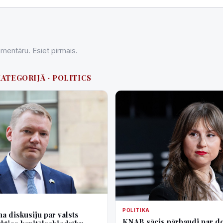
entāru. Esiet pirmais.
KATEGORIJĀ · POLITICS
POLITIKA
a diskusiju par valsts
KNAB sācis pārbaudi par d