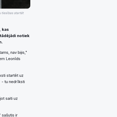
tiesības startēt
, kas
tādējādi notiek
m.
ams, nav bijis,"
jiem Leonīds
sti startēt uz
 - tu nedrīksti
ot saiti uz
 sašutis ir