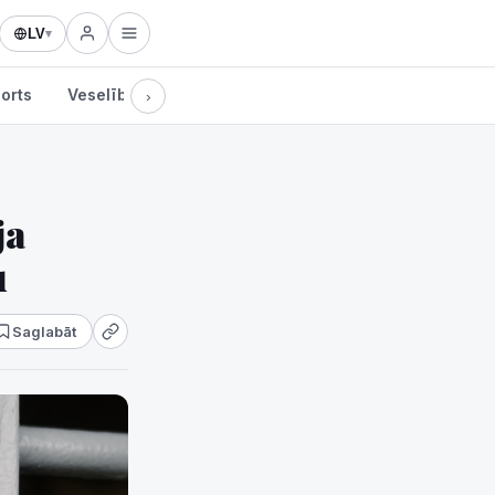
LV
▾
orts
Veselība
Kultūra
Tehnoloģijas
›
ja
u
Saglabāt