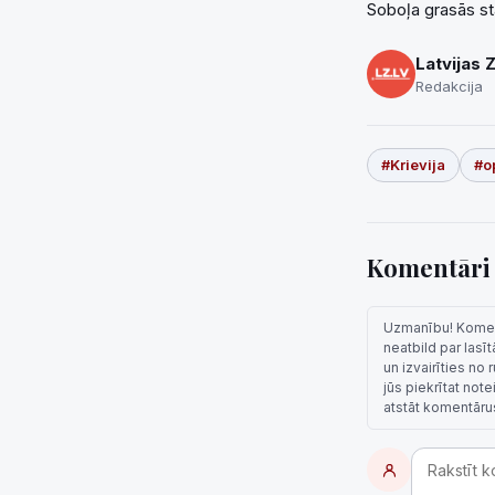
Soboļa grasās st
Latvijas 
Redakcija
#Krievija
#o
Komentār
Uzmanību! Komentā
neatbild par lasī
un izvairīties no
jūs piekrītat not
atstāt komentāru