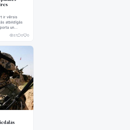
īres
 ir vērsis
ās atbildīgās
porta un
 kompensāciju
37
0
0
, kas rada
mantot
iedalās