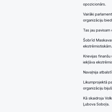
opozicionārs.
Vairāki parlament
organizāciju bied
Tas jau pavisam d
Šobrīd Maskavas t
ekstrēmistiskām
Krievijas finanš
iekļāva ekstrēmis
Navaļnija atbalstī
Likumprojektā pa
organizāciju bijuš
Kā skaidroja Volk
Ļubova Soboļa.