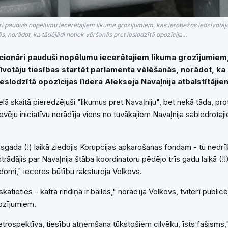
ri pauduši nopēlumu iecerētajiem likuma grozījumiem, kas ierobežos iedzīvotāju 
, norādot, ka tādējādi notiek vēršanās pret ieslodzītā opozīcija...
icionāri pauduši nopēlumu iecerētajiem likuma grozījumiem
votāju tiesības startēt parlamenta vēlēšanās, norādot, ka 
eslodzītā opozīcijas līdera Alekseja Navaļnija atbalstītājie
lā skaitā pieredzējuši "likumus pret Navaļniju", bet nekā tāda, prot
devēju iniciatīvu norādīja viens no tuvākajiem Navaļnija sabiedrota
sgada (!) laikā ziedojis Korupcijas apkarošanas fondam - tu nedrīk
strādājis par Navaļnija štāba koordinatoru pēdējo trīs gadu laikā (!!)
 domi," ieceres būtību raksturoja Volkovs.
katieties - katrā rindiņā ir bailes," norādīja Volkovs, tviterī publicēj
rozījumiem.
 retrospektīva, tiesību atņemšana tūkstošiem cilvēku, īsts fašisms,"