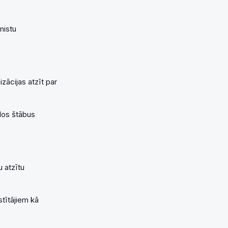
mistu
zācijas atzīt par
los štābus
 atzītu
stītājiem kā