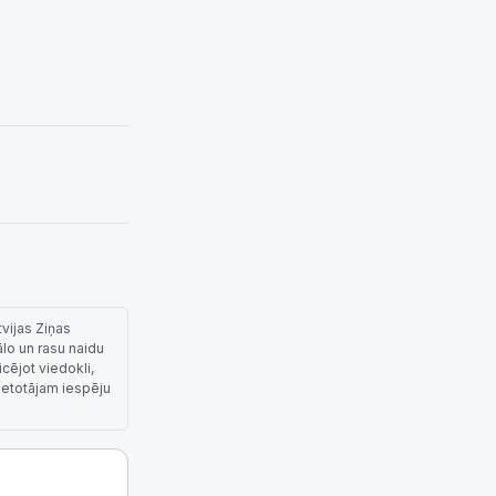
tvijas Ziņas
ālo un rasu naidu
cējot viedokli,
lietotājam iespēju