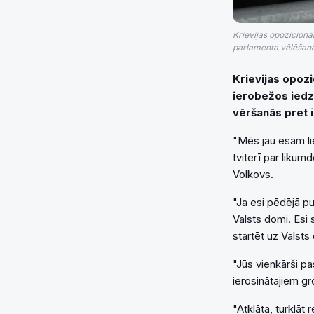
Krievijas opozicionā
parlamenta vēlēšanās
Krievijas opoz
ierobežos iedzī
vēršanās pret i
"Mēs jau esam lie
tviterī par likum
Volkovs.
"Ja esi pēdējā pu
Valsts domi. Esi 
startēt uz Valsts
"Jūs vienkārši pas
ierosinātajiem g
"Atklāta, turklāt