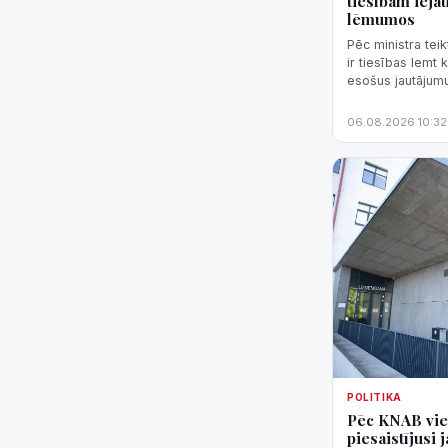
tiesībām ieja
lēmumos
Pēc ministra teik
ir tiesības lemt
esošus jautājumus
"nenormāli svarīg
06.08.2026 10:32
POLITIKA
Pēc KNAB vie
piesaistījusi