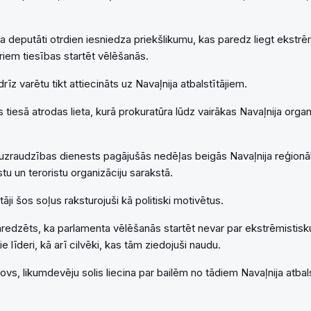
a deputāti otrdien iesniedza priekšlikumu, kas paredz liegt ekstrē
riem tiesības startēt vēlēšanās.
rīz varētu tikt attiecināts uz Navaļnija atbalstītājiem.
iesā atrodas lieta, kurā prokuratūra lūdz vairākas Navaļnija organi
.
u uzraudzības dienests pagājušās nedēļas beigās Navaļnija reģionā
tu un teroristu organizāciju sarakstā.
tāji šos soļus raksturojuši kā politiski motivētus.
redzēts, ka parlamenta vēlēšanās startēt nevar par ekstrēmistisku
ie līderi, kā arī cilvēki, kas tām ziedojuši naudu.
ovs, likumdevēju solis liecina par bailēm no tādiem Navaļnija atbal