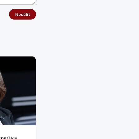
Nosūtīt
eputātes