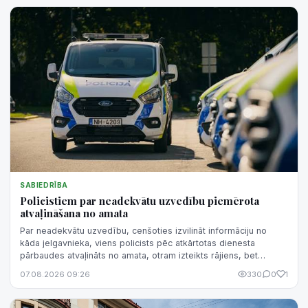
SABIEDRĪBA
Policistiem par neadekvātu uzvedību piemērota
atvaļināšana no amata
Par neadekvātu uzvedību, cenšoties izvilināt informāciju no
kāda jelgavnieka, viens policists pēc atkārtotas dienesta
pārbaudes atvaļināts no amata, otram izteikts rājiens, bet
trešajam - piezīme.
07.08.2026 09:26
330
0
1