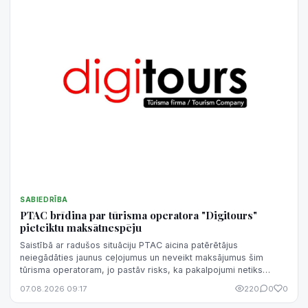
SABIEDRĪBA
PTAC brīdina par tūrisma operatora "Digitours"
pieteiktu maksātnespēju
Saistībā ar radušos situāciju PTAC aicina patērētājus
neiegādāties jaunus ceļojumus un neveikt maksājumus šim
tūrisma operatoram, jo pastāv risks, ka pakalpojumi netiks
sniegti un samaksātā nauda netiks atgriezta.
07.08.2026 09:17
220
0
0