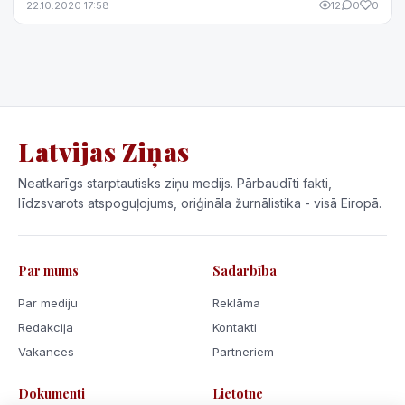
22.10.2020 17:58
12
0
0
Latvijas Ziņas
Neatkarīgs starptautisks ziņu medijs. Pārbaudīti fakti,
līdzsvarots atspoguļojums, oriģināla žurnālistika - visā Eiropā.
Par mums
Sadarbība
Par mediju
Reklāma
Redakcija
Kontakti
Vakances
Partneriem
Dokumenti
Lietotne