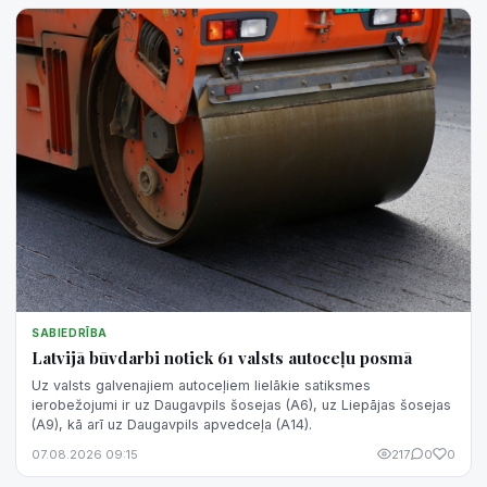
SABIEDRĪBA
Latvijā būvdarbi notiek 61 valsts autoceļu posmā
Uz valsts galvenajiem autoceļiem lielākie satiksmes
ierobežojumi ir uz Daugavpils šosejas (A6), uz Liepājas šosejas
(A9), kā arī uz Daugavpils apvedceļa (A14).
07.08.2026 09:15
217
0
0