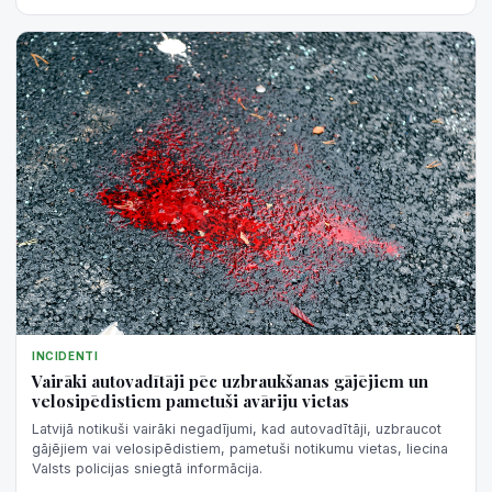
INCIDENTI
Vairāki autovadītāji pēc uzbraukšanas gājējiem un
velosipēdistiem pametuši avāriju vietas
Latvijā notikuši vairāki negadījumi, kad autovadītāji, uzbraucot
gājējiem vai velosipēdistiem, pametuši notikumu vietas, liecina
Valsts policijas sniegtā informācija.