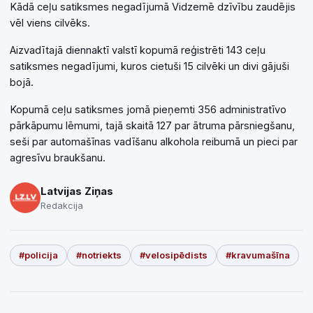
Kādā ceļu satiksmes negadījumā Vidzemē dzīvību zaudējis
vēl viens cilvēks.
Aizvadītajā diennaktī valstī kopumā reģistrēti 143 ceļu
satiksmes negadījumi, kuros cietuši 15 cilvēki un divi gājuši
bojā.
Kopumā ceļu satiksmes jomā pieņemti 356 administratīvo
pārkāpumu lēmumi, tajā skaitā 127 par ātruma pārsniegšanu,
seši par automašīnas vadīšanu alkohola reibumā un pieci par
agresīvu braukšanu.
Latvijas Ziņas
Redakcija
#policija
#notriekts
#velosipēdists
#kravumašīna