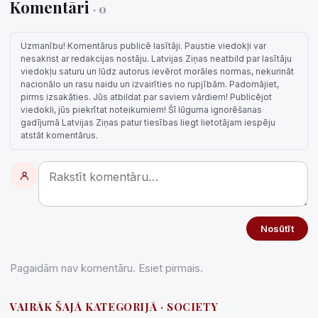
Komentāri
· 0
Uzmanību! Komentārus publicē lasītāji. Paustie viedokļi var
nesakrist ar redakcijas nostāju. Latvijas Ziņas neatbild par lasītāju
viedokļu saturu un lūdz autorus ievērot morāles normas, nekurināt
nacionālo un rasu naidu un izvairīties no rupjībām. Padomājiet,
pirms izsakāties. Jūs atbildat par saviem vārdiem! Publicējot
viedokli, jūs piekrītat noteikumiem! Šī lūguma ignorēšanas
gadījumā Latvijas Ziņas patur tiesības liegt lietotājam iespēju
atstāt komentārus.
Nosūtīt
Pagaidām nav komentāru. Esiet pirmais.
VAIRĀK ŠAJĀ KATEGORIJĀ · SOCIETY