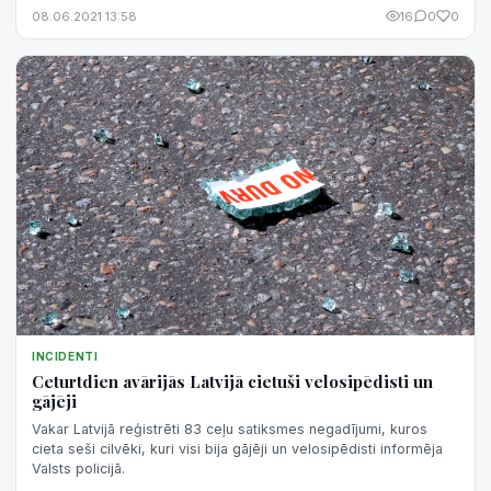
08.06.2021 13:58
16
0
0
INCIDENTI
Ceturtdien avārijās Latvijā cietuši velosipēdisti un
gājēji
Vakar Latvijā reģistrēti 83 ceļu satiksmes negadījumi, kuros
cieta seši cilvēki, kuri visi bija gājēji un velosipēdisti informēja
Valsts policijā.