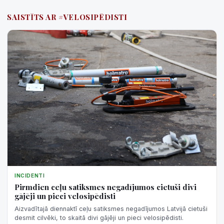
SAISTĪTS AR #VELOSIPĒDISTI
INCIDENTI
Pirmdien ceļu satiksmes negadījumos cietuši divi
gājēji un pieci velosipēdisti
Aizvadītajā diennaktī ceļu satiksmes negadījumos Latvijā cietuši
desmit cilvēki, to skaitā divi gājēji un pieci velosipēdisti.