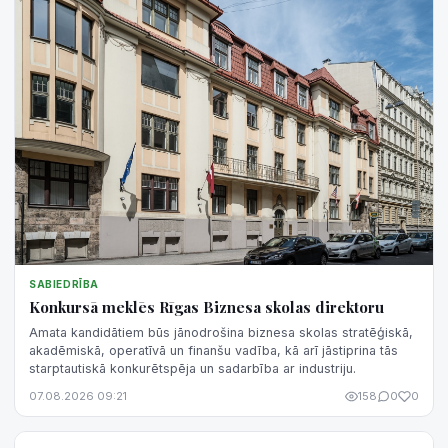
SABIEDRĪBA
Konkursā meklēs Rīgas Biznesa skolas direktoru
Amata kandidātiem būs jānodrošina biznesa skolas stratēģiskā,
akadēmiskā, operatīvā un finanšu vadība, kā arī jāstiprina tās
starptautiskā konkurētspēja un sadarbība ar industriju.
07.08.2026 09:21
158
0
0