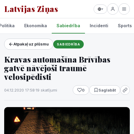
Latvijas Ziņas
▾
Politika
Ekonomika
Sabiedrība
Incidenti
Sports
Atpakaļ uz plūsmu
SABIEDRĪBA
Projekti un pakalpojumi
Kravas automašīna Brīvības
Laikapstākļi
gatvē nāvējoši traumē
velosipēdisti
04.12.2020 17:58
·
19 skatījumi
0
Saglabāt