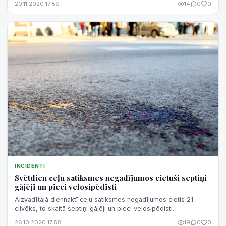
20.11.2020 17:59
14
0
0
INCIDENTI
Svētdien ceļu satiksmes negadījumos cietuši septiņi
gājēji un pieci velosipēdisti
Aizvadītajā diennaktī ceļu satiksmes negadījumos cietis 21
cilvēks, to skaitā septiņi gājēji un pieci velosipēdisti.
26.10.2020 17:58
19
0
0