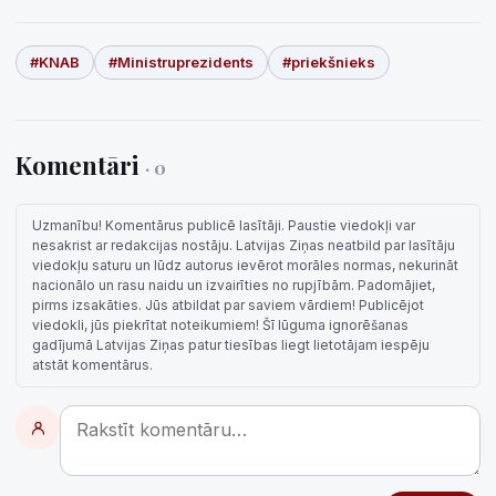
#KNAB
#Ministruprezidents
#priekšnieks
Komentāri
· 0
Uzmanību! Komentārus publicē lasītāji. Paustie viedokļi var
nesakrist ar redakcijas nostāju. Latvijas Ziņas neatbild par lasītāju
viedokļu saturu un lūdz autorus ievērot morāles normas, nekurināt
nacionālo un rasu naidu un izvairīties no rupjībām. Padomājiet,
pirms izsakāties. Jūs atbildat par saviem vārdiem! Publicējot
viedokli, jūs piekrītat noteikumiem! Šī lūguma ignorēšanas
gadījumā Latvijas Ziņas patur tiesības liegt lietotājam iespēju
atstāt komentārus.