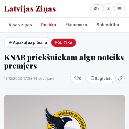
Latvijas Ziņas
▾
Visas ziņas
Politika
Ekonomika
Sabiedrība
Atpakaļ uz plūsmu
POLITIKA
Projekti un pakalpojumi
KNAB priekšniekam algu noteiks
Laikapstākļi
premjers
18.12.2020 17:58
·
14 skatījumi
0
Saglabāt