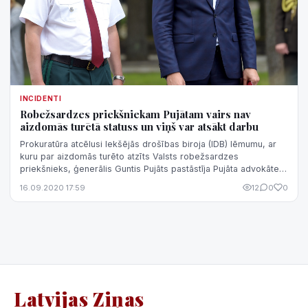
INCIDENTI
Robežsardzes priekšniekam Pujātam vairs nav
aizdomās turētā statuss un viņš var atsākt darbu
Prokuratūra atcēlusi Iekšējās drošības biroja (IDB) lēmumu, ar
kuru par aizdomās turēto atzīts Valsts robežsardzes
priekšnieks, ģenerālis Guntis Pujāts pastāstīja Pujāta advokāte
Alla Juraša.
16.09.2020 17:59
12
0
0
Latvijas Ziņas