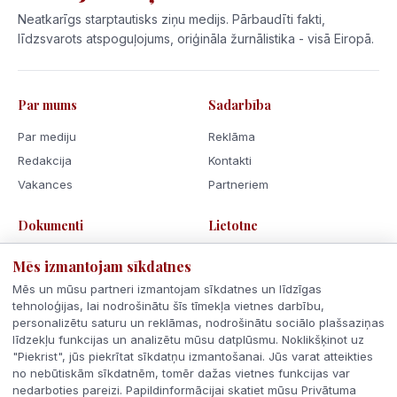
Neatkarīgs starptautisks ziņu medijs. Pārbaudīti fakti,
līdzsvarots atspoguļojums, oriģināla žurnālistika - visā Eiropā.
Par mums
Sadarbība
Par mediju
Reklāma
Redakcija
Kontakti
Vakances
Partneriem
Dokumenti
Lietotne
Lietošanas noteikumi
Mēs izmantojam sīkdatnes
Privātuma politika
Mēs un mūsu partneri izmantojam sīkdatnes un līdzīgas
Sīkdatnes
tehnoloģijas, lai nodrošinātu šīs tīmekļa vietnes darbību,
personalizētu saturu un reklāmas, nodrošinātu sociālo plašsaziņas
Rīcības kodekss
līdzekļu funkcijas un analizētu mūsu datplūsmu. Noklikšķinot uz
"Piekrist", jūs piekrītat sīkdatņu izmantošanai. Jūs varat atteikties
no nebūtiskām sīkdatnēm, tomēr dažas vietnes funkcijas var
nedarboties pareizi. Papildinformācijai skatiet mūsu Privātuma