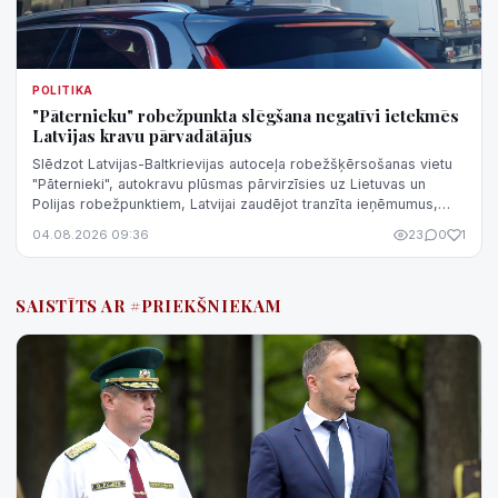
POLITIKA
"Pāternieku" robežpunkta slēgšana negatīvi ietekmēs
Latvijas kravu pārvadātājus
Slēdzot Latvijas-Baltkrievijas autoceļa robežšķērsošanas vietu
"Pāternieki", autokravu plūsmas pārvirzīsies uz Lietuvas un
Polijas robežpunktiem, Latvijai zaudējot tranzīta ieņēmumus,
darbavietas Latg...
04.08.2026 09:36
23
0
1
SAISTĪTS AR #PRIEKŠNIEKAM