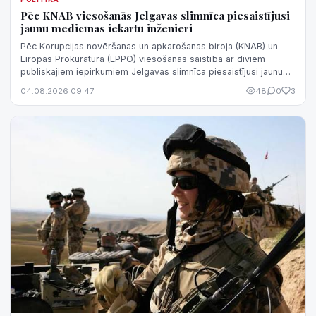
Pēc KNAB viesošanās Jelgavas slimnīca piesaistījusi
jaunu medicīnas iekārtu inženieri
Pēc Korupcijas novēršanas un apkarošanas biroja (KNAB) un
Eiropas Prokuratūra (EPPO) viesošanās saistībā ar diviem
publiskajiem iepirkumiem Jelgavas slimnīca piesaistījusi jaunu
medicīnas iekārtu inže...
04.08.2026 09:47
48
0
3