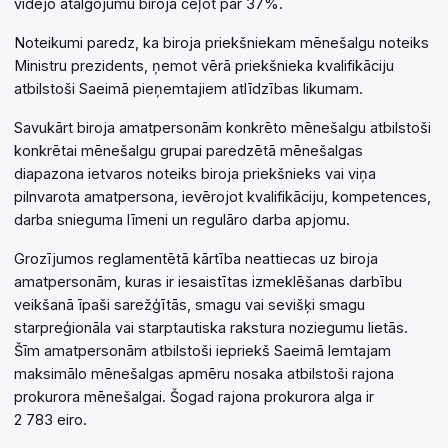
vidējo atalgojumu birojā ceļot par 37%.
Noteikumi paredz, ka biroja priekšniekam mēnešalgu noteiks
Ministru prezidents, ņemot vērā priekšnieka kvalifikāciju
atbilstoši Saeimā pieņemtajiem atlīdzības likumam.
Savukārt biroja amatpersonām konkrēto mēnešalgu atbilstoši
konkrētai mēnešalgu grupai paredzētā mēnešalgas
diapazona ietvaros noteiks biroja priekšnieks vai viņa
pilnvarota amatpersona, ievērojot kvalifikāciju, kompetences,
darba snieguma līmeni un regulāro darba apjomu.
Grozījumos reglamentētā kārtība neattiecas uz biroja
amatpersonām, kuras ir iesaistītas izmeklēšanas darbību
veikšanā īpaši sarežģītās, smagu vai sevišķi smagu
starpreģionāla vai starptautiska rakstura noziegumu lietās.
Šīm amatpersonām atbilstoši iepriekš Saeimā lemtajam
maksimālo mēnešalgas apmēru nosaka atbilstoši rajona
prokurora mēnešalgai. Šogad rajona prokurora alga ir
2 783 eiro.