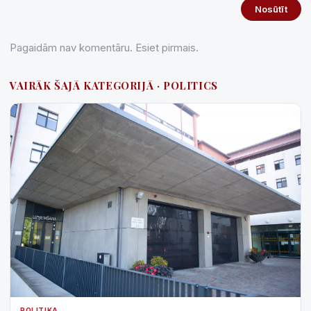
Nosūtīt
Pagaidām nav komentāru. Esiet pirmais.
VAIRĀK ŠAJĀ KATEGORIJĀ · POLITICS
POLITIKA