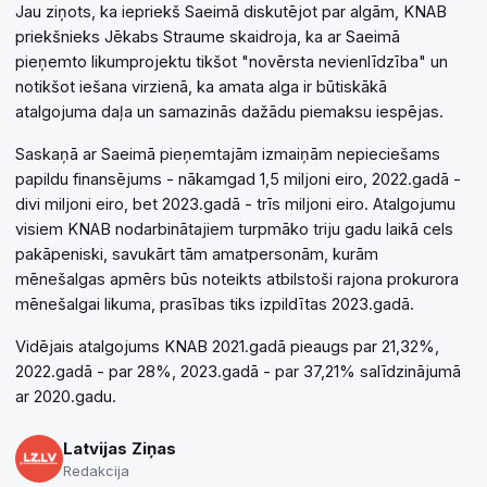
Jau ziņots, ka iepriekš Saeimā diskutējot par algām, KNAB
priekšnieks Jēkabs Straume skaidroja, ka ar Saeimā
pieņemto likumprojektu tikšot "novērsta nevienlīdzība" un
notikšot iešana virzienā, ka amata alga ir būtiskākā
atalgojuma daļa un samazinās dažādu piemaksu iespējas.
Saskaņā ar Saeimā pieņemtajām izmaiņām nepieciešams
papildu finansējums - nākamgad 1,5 miljoni eiro, 2022.gadā -
divi miljoni eiro, bet 2023.gadā - trīs miljoni eiro. Atalgojumu
visiem KNAB nodarbinātajiem turpmāko triju gadu laikā cels
pakāpeniski, savukārt tām amatpersonām, kurām
mēnešalgas apmērs būs noteikts atbilstoši rajona prokurora
mēnešalgai likuma, prasības tiks izpildītas 2023.gadā.
Vidējais atalgojums KNAB 2021.gadā pieaugs par 21,32%,
2022.gadā - par 28%, 2023.gadā - par 37,21% salīdzinājumā
ar 2020.gadu.
Latvijas Ziņas
Redakcija