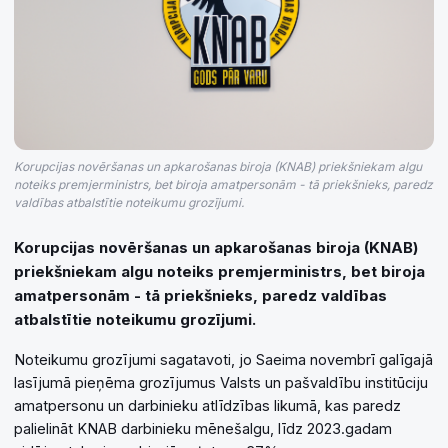
Korupcijas novēršanas un apkarošanas biroja (KNAB) priekšniekam algu
noteiks premjerministrs, bet biroja amatpersonām - tā priekšnieks, paredz
valdības atbalstītie noteikumu grozījumi.
Korupcijas novēršanas un apkarošanas biroja (KNAB)
priekšniekam algu noteiks premjerministrs, bet biroja
amatpersonām - tā priekšnieks, paredz valdības
atbalstītie noteikumu grozījumi.
Noteikumu grozījumi sagatavoti, jo Saeima novembrī galīgajā
lasījumā pieņēma grozījumus Valsts un pašvaldību institūciju
amatpersonu un darbinieku atlīdzības likumā, kas paredz
palielināt KNAB darbinieku mēnešalgu, līdz 2023.gadam