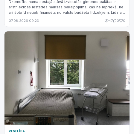
Dzemdību nama sestajā stāvā izvietotās ģimenes palātas ir
ārstniecības iestādes maksas pakalpojums, kas ne iepriekš, ne
arī šobrīd netiek finansēts no valsts budžeta līdzekļiem. Līdz ar
to nav korekti šo pakalpojumu sasaistīt ar valsts finansējuma
07.08.2026 09:23
47
0
0
izmaiņām.
VESELĪBA