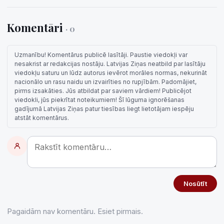
Komentāri
· 0
Uzmanību! Komentārus publicē lasītāji. Paustie viedokļi var
nesakrist ar redakcijas nostāju. Latvijas Ziņas neatbild par lasītāju
viedokļu saturu un lūdz autorus ievērot morāles normas, nekurināt
nacionālo un rasu naidu un izvairīties no rupjībām. Padomājiet,
pirms izsakāties. Jūs atbildat par saviem vārdiem! Publicējot
viedokli, jūs piekrītat noteikumiem! Šī lūguma ignorēšanas
gadījumā Latvijas Ziņas patur tiesības liegt lietotājam iespēju
atstāt komentārus.
Nosūtīt
Pagaidām nav komentāru. Esiet pirmais.