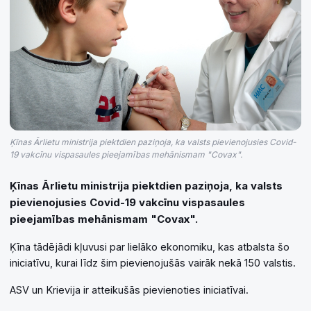
Ķīnas Ārlietu ministrija piektdien paziņoja, ka valsts pievienojusies Covid-
19 vakcīnu vispasaules pieejamības mehānismam "Covax".
Ķīnas Ārlietu ministrija piektdien paziņoja, ka valsts
pievienojusies Covid-19 vakcīnu vispasaules
pieejamības mehānismam "Covax".
Ķīna tādējādi kļuvusi par lielāko ekonomiku, kas atbalsta šo
iniciatīvu, kurai līdz šim pievienojušās vairāk nekā 150 valstis.
ASV un Krievija ir atteikušās pievienoties iniciatīvai.