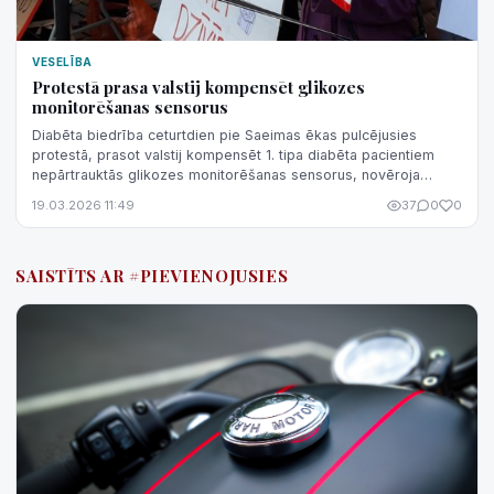
VESELĪBA
Protestā prasa valstij kompensēt glikozes
monitorēšanas sensorus
Diabēta biedrība ceturtdien pie Saeimas ēkas pulcējusies
protestā, prasot valstij kompensēt 1. tipa diabēta pacientiem
nepārtrauktās glikozes monitorēšanas sensorus, novēroja
aģentūra LETA.
19.03.2026 11:49
37
0
0
SAISTĪTS AR #PIEVIENOJUSIES