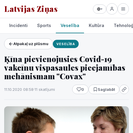
Latvijas Ziņas
▾
Incidenti
Sports
Veselība
Kultūra
Tehnoloģ
Atpakaļ uz plūsmu
VESELĪBA
Projekti un pakalpojumi
Ķīna pievienojusies Covid-19
Laikapstākļi
vakcīnu vispasaules pieejamības
mehānismam "Covax"
11.10.2020 08:58
·
11 skatījumi
0
Saglabāt