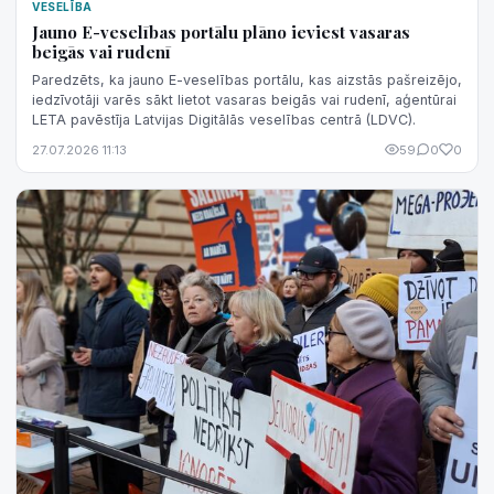
VESELĪBA
Jauno E-veselības portālu plāno ieviest vasaras
beigās vai rudenī
Paredzēts, ka jauno E-veselības portālu, kas aizstās pašreizējo,
iedzīvotāji varēs sākt lietot vasaras beigās vai rudenī, aģentūrai
LETA pavēstīja Latvijas Digitālās veselības centrā (LDVC).
27.07.2026 11:13
59
0
0