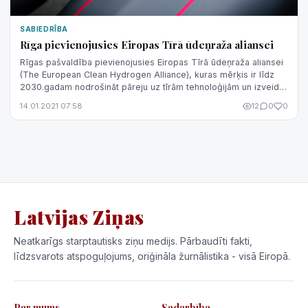
SABIEDRĪBA
Rīga pievienojusies Eiropas Tīrā ūdeņraža aliansei
Rīgas pašvaldība pievienojusies Eiropas Tīrā ūdeņraža aliansei
(The European Clean Hydrogen Alliance), kuras mērķis ir līdz
2030.gadam nodrošināt pāreju uz tīrām tehnoloģijām un izveidot
investīciju p...
14.01.2021 07:58
12
0
0
Latvijas Ziņas
Neatkarīgs starptautisks ziņu medijs. Pārbaudīti fakti,
līdzsvarots atspoguļojums, oriģināla žurnālistika - visā Eiropā.
Par mums
Sadarbība