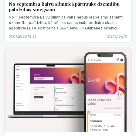
No septembra Balvu slimnīcā pārtrauks dzemdību
palīdzības sniegšanu
No 1. septembra Balvu slimnīcā vairs nebūs iespējams saņemt
dzemdību palīdzību, kā arī tiks samazināts pediatru skaits,
aģentūrai LETA apstiprināja SIA "Balvu un Gulbenes slimnīcu
apvienība" valdes lo...
31.07.2026 18:51
27
0
0