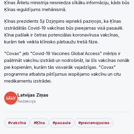
Ķīnas Ārlietu ministrija nesniedza sīkāku informāciju, kāds būs
Ķīnas ieguldījums mehānismā.
Ķīnas prezidents Sji Dzjiņpins iepriekš paziņojis, ka Ķīnas
izstrādātās Covid-19 vakcīnas būs pieejamas visā pasaulē.
Ķīnai pašlaik ir četras potenciālas koronavīrusa vakcīnas,
kurām tiek veikta klīnisko pārbaužu trešā fāze.
"Covax" jeb "Covid-19 Vaccines Global Access" mērķis ir
paātrināt vakcīnu izstrādi un nodrošināt, lai šīs vakcīnas nonāk
pie kopienām, kurām tās visvairāk vajadzīgas. "Covax"
programma atbalsta pētījumus iespējamo vakcīnu un citu
medikamentu izstrādei.
Latvijas Ziņas
Redakcija
#vakcīna
#Ķīna
#pasaule
#pievienojusies