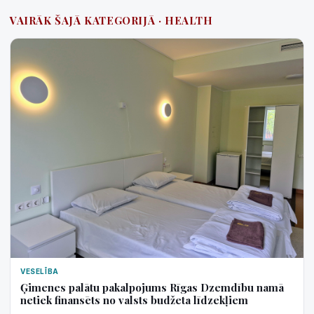
VAIRĀK ŠAJĀ KATEGORIJĀ · HEALTH
VESELĪBA
Ģimenes palātu pakalpojums Rīgas Dzemdību namā
netiek finansēts no valsts budžeta līdzekļiem