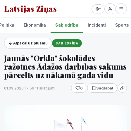
Latvijas Ziņas
▾
Politika
Ekonomika
Sabiedrība
Incidenti
Sports
Atpakaļ uz plūsmu
SABIEDRĪBA
Projekti un pakalpojumi
Jaunās "Orkla" šokolādes
Laikapstākļi
ražotnes Ādažos darbības sākums
pārcelts uz nākamā gada vidu
01.09.2020 17:59
·
11 skatījumi
0
Saglabāt