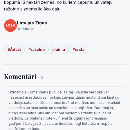
kopumā 13 hektāri zemes, no kuriem cepumu un vafeļu
ražotne aizņems lielāko daļu.
Latvijas Ziņas
Redakcija
#Ādaži
#ražotne
#laima
#orcla
Komentāri
· 0
Uzmanību! Komentārus publicē lasītāji. Paustie viedokļi var
nesakrist ar redakcijas nostāju. Latvijas Ziņas neatbild par lasītāju
viedokļu saturu un lūdz autorus ievērot morāles normas, nekurināt
nacionālo un rasu naidu un izvairīties no rupjībām. Padomājiet,
pirms izsakāties. Jūs atbildat par saviem vārdiem! Publicējot
viedokli, jūs piekrītat noteikumiem! Šī lūguma ignorēšanas
gadījumā Latvijas Ziņas patur tiesības liegt lietotājam iespēju
atstāt komentārus.