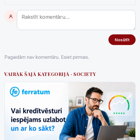
Nosūtīt
Pagaidām nav komentāru. Esiet pirmais.
VAIRĀK ŠAJĀ KATEGORIJĀ · SOCIETY