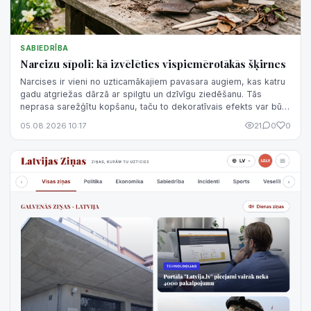
SABIEDRĪBA
Narcizu sīpoli: kā izvēlēties vispiemērotākās šķirnes
Narcises ir vieni no uzticamākajiem pavasara augiem, kas katru
gadu atgriežas dārzā ar spilgtu un dzīvīgu ziedēšanu. Tās
neprasa sarežģītu kopšanu, taču to dekoratīvais efekts var būt
ļoti atšķirīgs atkarībā no šķirnes izvēles.
05.08.2026 10:17
21
0
0