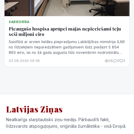
SABIEDRĪBA
Pieaugušo hospisa aprūpei mājās nepieciešami teju
seši miljoni eiro
Saistībā ar arvien lielāku pieprasījumu Labklājības ministrija (LM)
no līdzekļiem neparedzētiem gadījumiem lūdz piešķirt 5 854
865 eiro, lai no šā gada augusta līdz novembrim nodrošinātu
hospisa aprūp...
03.08.2026 09:38
28
0
2
Latvijas Ziņas
Neatkarīgs starptautisks ziņu medijs. Pārbaudīti fakti,
līdzsvarots atspoguļojums, oriģināla žurnālistika - visā Eiropā.