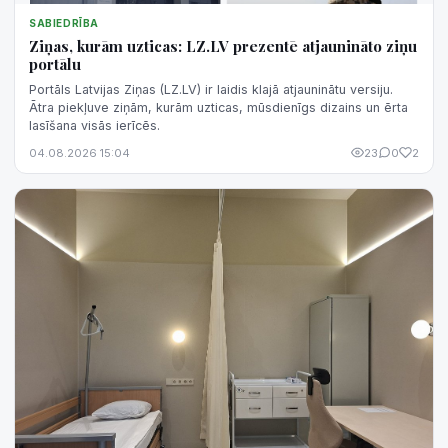
SABIEDRĪBA
Ziņas, kurām uzticas: LZ.LV prezentē atjaunināto ziņu
portālu
Portāls Latvijas Ziņas (LZ.LV) ir laidis klajā atjauninātu versiju.
Ātra piekļuve ziņām, kurām uzticas, mūsdienīgs dizains un ērta
lasīšana visās ierīcēs.
04.08.2026 15:04
23
0
2