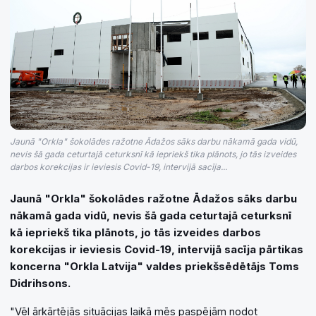
Jaunā "Orkla" šokolādes ražotne Ādažos sāks darbu nākamā gada vidū,
nevis šā gada ceturtajā ceturksnī kā iepriekš tika plānots, jo tās izveides
darbos korekcijas ir ieviesis Covid-19, intervijā sacīja...
Jaunā "Orkla" šokolādes ražotne Ādažos sāks darbu
nākamā gada vidū, nevis šā gada ceturtajā ceturksnī
kā iepriekš tika plānots, jo tās izveides darbos
korekcijas ir ieviesis Covid-19, intervijā sacīja pārtikas
koncerna "Orkla Latvija" valdes priekšsēdētājs Toms
Didrihsons.
"Vēl ārkārtējās situācijas laikā mēs paspējām nodot