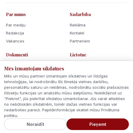
Par mums
Sadarbība
Par mediju
Reklāma
Redakcija
Kontakti
Vakances
Partneriem
Dokumenti
Lietotne
Lietošanas noteikumi
Mēs izmantojam sīkdatnes
Privātuma politika
Mēs un mūsu partneri izmantojam sīkdatnes un līdzīgas
Sīkdatnes
tehnoloģijas, lai nodrošinātu šīs tīmekļa vietnes darbību,
personalizētu saturu un reklāmas, nodrošinātu sociālo plašsaziņas
Rīcības kodekss
līdzekļu funkcijas un analizētu mūsu datplūsmu. Noklikšķinot uz
"Piekrist", jūs piekrītat sīkdatņu izmantošanai. Jūs varat atteikties
no nebūtiskām sīkdatnēm, tomēr dažas vietnes funkcijas var
nedarboties pareizi. Papildinformācijai skatiet mūsu Privātuma
politiku.
© 2026 Latvijas Ziņas. Visas tiesības aizsargātas.
Noraidīt
Pieņemt
Veidots ar
Latvijā