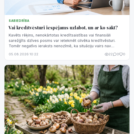
SABIEDRĪBA
Vai kredītvēsturi iespējams uzlabot, un ar ko sākt?
Kavēts rēķins, nenokārtotas kredītsaistības vai finansiāli
sarežģīts dzīves posms var ietekmēt cilvēka kredītvēsturi.
Tomēr negatīvs ieraksts nenozīmē, ka situāciju vairs nav
iespējams mainīt. Kredītvēsturi var pakāpeniski uzlabot, taču tas
05.08.2026 10:22
22
0
0
prasa laiku, regulāru saistību izpildi un pārdomātu rīcību.