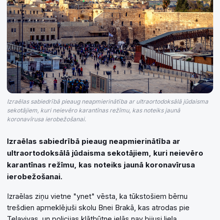
Izraēlas sabiedrībā pieaug neapmierinātība ar ultraortodoksālā jūdaisma
sekotājiem, kuri neievēro karantīnas režīmu, kas noteiks jaunā
koronavīrusa ierobežošanai.
Izraēlas sabiedrībā pieaug neapmierinātība ar
ultraortodoksālā jūdaisma sekotājiem, kuri neievēro
karantīnas režīmu, kas noteiks jaunā koronavīrusa
ierobežošanai.
Izraēlas ziņu vietne "ynet" vēsta, ka tūkstošiem bērnu
trešdien apmeklējuši skolu Bnei Brakā, kas atrodas pie
Telavivas, un policijas klātbūtne ielās nav bijusi liela.