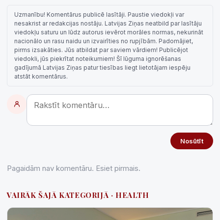
Uzmanību! Komentārus publicē lasītāji. Paustie viedokļi var
nesakrist ar redakcijas nostāju. Latvijas Ziņas neatbild par lasītāju
viedokļu saturu un lūdz autorus ievērot morāles normas, nekurināt
nacionālo un rasu naidu un izvairīties no rupjībām. Padomājiet,
pirms izsakāties. Jūs atbildat par saviem vārdiem! Publicējot
viedokli, jūs piekrītat noteikumiem! Šī lūguma ignorēšanas
gadījumā Latvijas Ziņas patur tiesības liegt lietotājam iespēju
atstāt komentārus.
Nosūtīt
Pagaidām nav komentāru. Esiet pirmais.
VAIRĀK ŠAJĀ KATEGORIJĀ · HEALTH