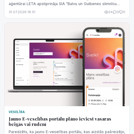
aģentūrai LETA apstiprināja SIA "Balvu un Gulbenes slimnīcu
apvienība" valdes lo...
31.07.2026 18:51
34
0
0
VESELĪBA
Jauno E-veselības portālu plāno ieviest vasaras
beigās vai rudenī
Paredzēts, ka jauno E-veselības portālu, kas aizstās pašreizējo,