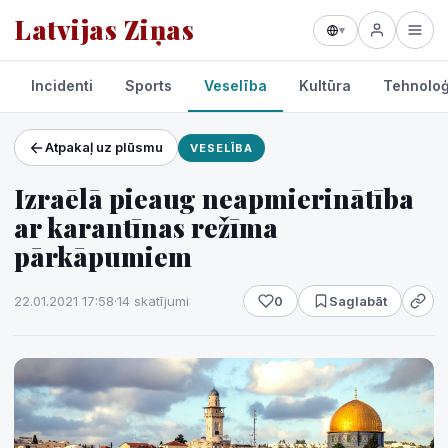
Latvijas Ziņas
▾
Incidenti
Sports
Veselība
Kultūra
Tehnoloģ
Atpakaļ uz plūsmu
VESELĪBA
Projekti un pakalpojumi
Izraēlā pieaug neapmierinātība
Laikapstākļi
ar karantīnas režīma
pārkāpumiem
22.01.2021 17:58
·
14 skatījumi
0
Saglabāt