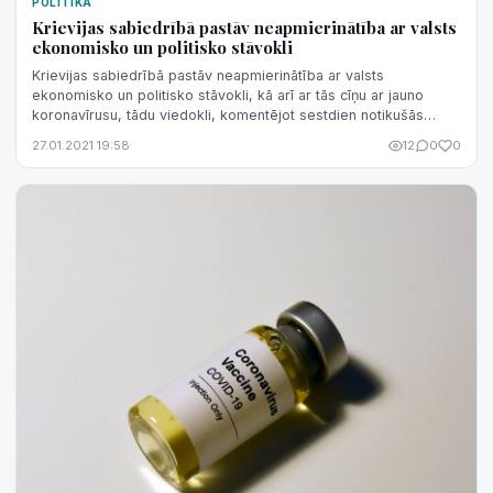
POLITIKA
Krievijas sabiedrībā pastāv neapmierinātība ar valsts
ekonomisko un politisko stāvokli
Krievijas sabiedrībā pastāv neapmierinātība ar valsts
ekonomisko un politisko stāvokli, kā arī ar tās cīņu ar jauno
koronavīrusu, tādu viedokli, komentējot sestdien notikušās
protesta akcijas, pauda A...
27.01.2021 19:58
12
0
0