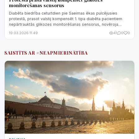
monitorēšanas sensorus
Diabēta biedrība ceturtdien pie Saeimas ēkas pulcējusies
protestā, prasot valstij kompensēt 1. tipa diabēta pacientiem
nepārtrauktās glikozes monitorēšanas sensorus, novēroja
aģentūra LETA.
19.03.2026 11:49
41
0
0
SAISTĪTS AR #NEAPMIERINĀTĪBA