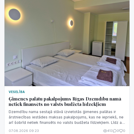
VESELĪBA
Ģimenes palātu pakalpojums Rīgas Dzemdību namā
netiek finansēts no valsts budžeta līdzekļiem
Dzemdību nama sestajā stāvā izvietotās ģimenes palātas ir
ārstniecības iestādes maksas pakalpojums, kas ne iepriekš, ne
arī šobrīd netiek finansēts no valsts budžeta līdzekļiem. Līdz ar
to nav korekti šo pakalpojumu sasaistīt ar valsts finansējuma
07.08.2026 09:23
413
0
0
izmaiņām.