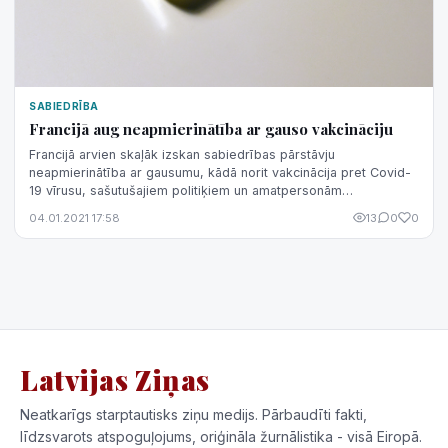
SABIEDRĪBA
Francijā aug neapmierinātība ar gauso vakcināciju
Francijā arvien skaļāk izskan sabiedrības pārstāvju
neapmierinātība ar gausumu, kādā norit vakcinācija pret Covid-
19 vīrusu, sašutušajiem politiķiem un amatpersonām
varasiestāžu sniegumu dēvējot par s...
04.01.2021 17:58
13
0
0
Latvijas Ziņas
Neatkarīgs starptautisks ziņu medijs. Pārbaudīti fakti,
līdzsvarots atspoguļojums, oriģināla žurnālistika - visā Eiropā.