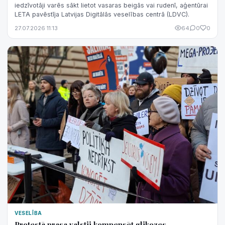
iedzīvotāji varēs sākt lietot vasaras beigās vai rudenī, aģentūrai
LETA pavēstīja Latvijas Digitālās veselības centrā (LDVC).
27.07.2026 11:13
64
0
0
VESELĪBA
Protestā prasa valstij kompensēt glikozes