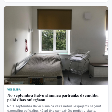
VESELĪBA
No septembra Balvu slimnīcā pārtrauks dzemdību
palīdzības sniegšanu
No 1. septembra Balvu slimnīcā vairs nebūs iespējams saņemt
dzemdību palīdzību, kā arī tiks samazināts pediatru skaits,