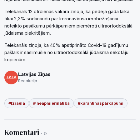
Telekanāls 12 otrdienas vakarā ziņoja, ka pēdējā gada laikā
tikai 2,3% sodanaudu par koronavīrusa ierobežošanai
noteikto pasākumu pārkāpumiem piemēroti ultraortodoksālā
jūdaisma piekritējiem.
Telekanāls ziņoja, ka 40% apstiprināto Covid-19 gadījumu
pašlaik ir saslimušie no ultraortodoksālā jūdaisma sekotāju
kopienām.
Latvijas Ziņas
Redakcija
#Izraēla
# neapmierinātība
#karantīnaspārkāpumi
Komentāri
· 0