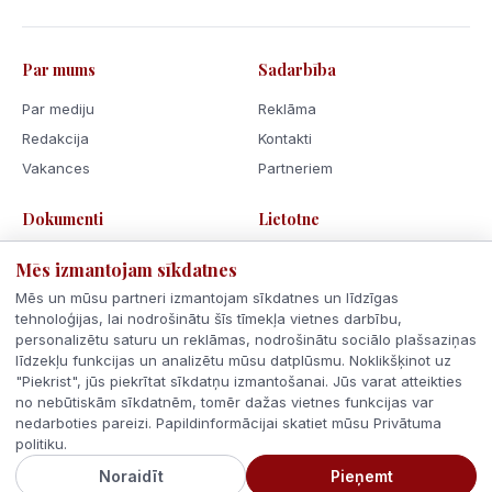
Par mums
Sadarbība
Par mediju
Reklāma
Redakcija
Kontakti
Vakances
Partneriem
Dokumenti
Lietotne
Lietošanas noteikumi
Mēs izmantojam sīkdatnes
Privātuma politika
Mēs un mūsu partneri izmantojam sīkdatnes un līdzīgas
Sīkdatnes
tehnoloģijas, lai nodrošinātu šīs tīmekļa vietnes darbību,
personalizētu saturu un reklāmas, nodrošinātu sociālo plašsaziņas
Rīcības kodekss
līdzekļu funkcijas un analizētu mūsu datplūsmu. Noklikšķinot uz
"Piekrist", jūs piekrītat sīkdatņu izmantošanai. Jūs varat atteikties
no nebūtiskām sīkdatnēm, tomēr dažas vietnes funkcijas var
nedarboties pareizi. Papildinformācijai skatiet mūsu Privātuma
politiku.
© 2026 Latvijas Ziņas. Visas tiesības aizsargātas.
Noraidīt
Pieņemt
Veidots ar
Latvijā