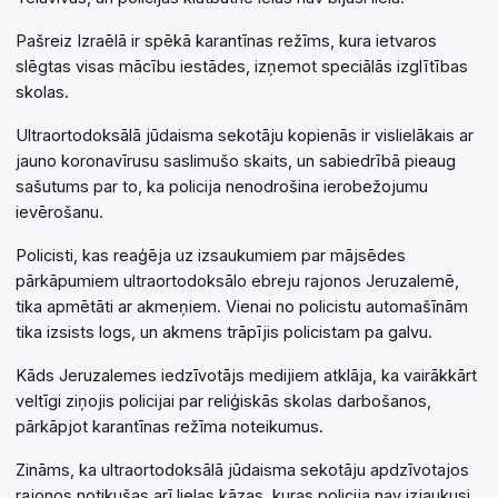
Pašreiz Izraēlā ir spēkā karantīnas režīms, kura ietvaros
slēgtas visas mācību iestādes, izņemot speciālās izglītības
skolas.
Ultraortodoksālā jūdaisma sekotāju kopienās ir vislielākais ar
jauno koronavīrusu saslimušo skaits, un sabiedrībā pieaug
sašutums par to, ka policija nenodrošina ierobežojumu
ievērošanu.
Policisti, kas reaģēja uz izsaukumiem par mājsēdes
pārkāpumiem ultraortodoksālo ebreju rajonos Jeruzalemē,
tika apmētāti ar akmeņiem. Vienai no policistu automašīnām
tika izsists logs, un akmens trāpījis policistam pa galvu.
Kāds Jeruzalemes iedzīvotājs medijiem atklāja, ka vairākkārt
veltīgi ziņojis policijai par reliģiskās skolas darbošanos,
pārkāpjot karantīnas režīma noteikumus.
Zināms, ka ultraortodoksālā jūdaisma sekotāju apdzīvotajos
rajonos notikušas arī lielas kāzas, kuras policija nav izjaukusi.