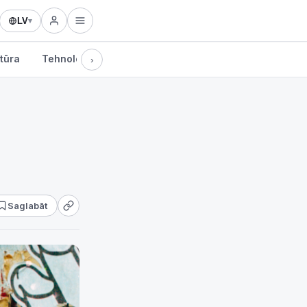
LV
▾
tūra
Tehnoloģijas
›
Saglabāt