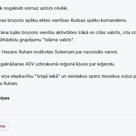
k nogalināti vismaz astoņi cilvēki.
rānas bruņoto spēku elites vienības Kudsas spēku komandieris.
ānai lojālo bruņoto vienību aktivitātes Irākā un citās valstīs, cita st
žihādistu grupējumu "Islāma valsts".
s Hasans Ruhani nodēvējis Soleimani par nacionālo varoni.
galināšanas ASV uzbrukumā reģionā kļuvis par leģendu.
viņa slepkavību "īstajā laikā" un vienlaikus spers tiesiskus soļus
a Ruhani.
Ziņas
ris