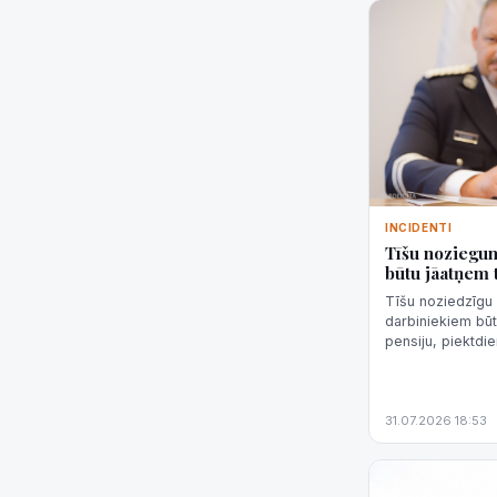
INCIDENTI
Tīšu noziegum
būtu jāatņem 
Tīšu noziedzīgu 
darbiniekiem būt
pensiju, piektdi
sekundes" sacīja 
priekšni...
31.07.2026 18:53