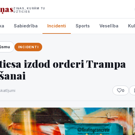
iņas
ZIŅAS, KURĀM TU
UZTICIES
ka
Sabiedrība
Incidenti
Sports
Veselība
Kul
lūsmu
INCIDENTI
umi
 tiesa izdod orderi Trampa
ēšanai
skatījumi
0