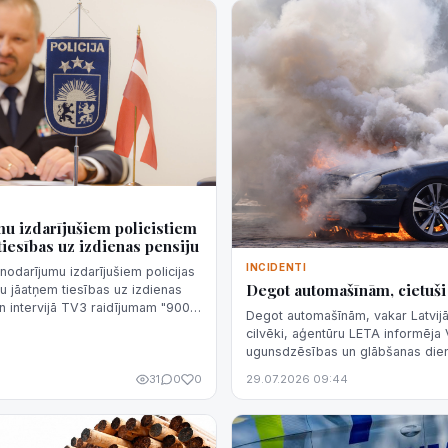
u izdarījušiem policistiem
tiesības uz izdienas pensiju
INCIDENTI
nodarījumu izdarījušiem policijas
Degot automašīnām, cietuši 
u jāatņem tiesības uz izdienas
en intervijā TV3 raidījumam "900
Degot automašīnām, vakar Latvijā 
sacīja Valsts policijas (VP)
cilvēki, aģentūru LETA informēja 
ugunsdzēsības un glābšanas die
31
0
0
29.07.2026 09:44