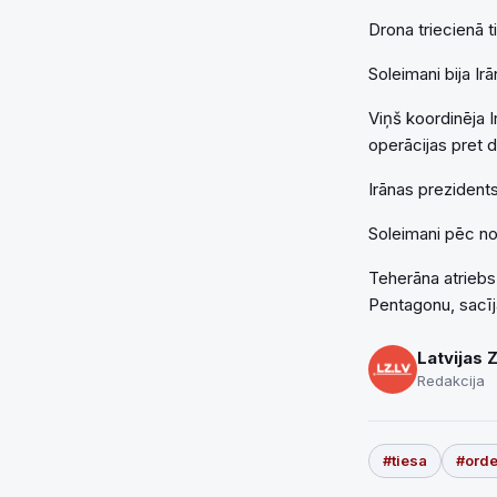
Drona triecienā ti
Soleimani bija I
Viņš koordinēja Ir
operācijas pret d
Irānas prezident
Soleimani pēc no
Teherāna atriebs 
Pentagonu, sacīj
Latvijas 
Redakcija
#tiesa
#orde