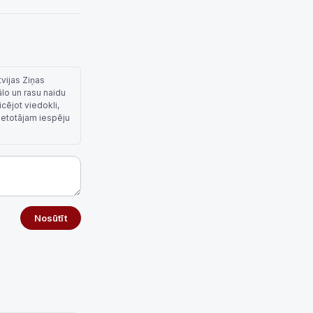
tvijas Ziņas
ālo un rasu naidu
cējot viedokli,
lietotājam iespēju
Nosūtīt