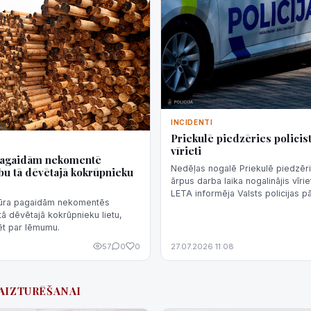
INCIDENTI
Priekulē piedzēries policist
vīrieti
pagaidām nekomentē
Nedēļas nogalē Priekulē piedzēri
bu tā dēvētajā kokrūpnieku
ārpus darba laika nogalinājis vīrie
LETA informēja Valsts policijas 
tūra pagaidām nekomentēs
Šeršņova.
tā dēvētajā kokrūpnieku lietu,
ēt par lēmumu.
57
0
0
27.07.2026 11:08
#AIZTURĒŠANAI