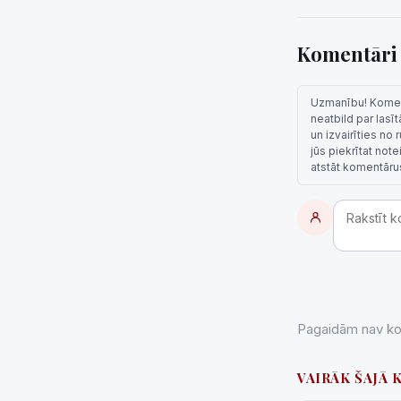
Komentār
Uzmanību! Komentā
neatbild par lasī
un izvairīties no
jūs piekrītat not
atstāt komentāru
Pagaidām nav kom
VAIRĀK ŠAJĀ 