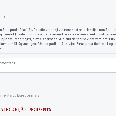
i
· 0
rus publicē lasītāji. Paustie viedokļi var nesakrist ar redakcijas nostāju. La
tāju viedokļu saturu un lūdz autorus ievērot morāles normas, nekurināt nacion
 rupjībām. Padomājiet, pirms izsakāties. Jūs atbildat par saviem vārdiem! Publi
eikumiem! Šī lūguma ignorēšanas gadījumā Latvijas Ziņas patur tiesības liegt 
s.
entāru. Esiet pirmais.
KATEGORIJĀ · INCIDENTS