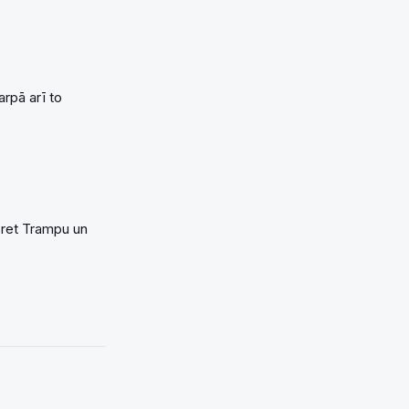
arpā arī to
 pret Trampu un