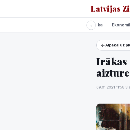
Latvijas Z
Visas ziņas
Politika
Ekonomi
‹
Atpakaļ uz p
Projekti un pakalpoj
Laikapstākļi
Irākas
aiztur
09.01.2021 11:58
·
8 