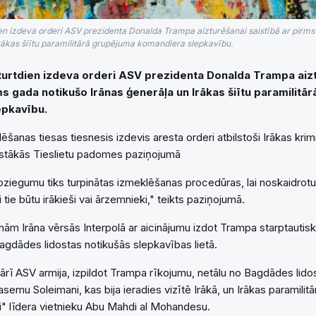
ien izdeva orderi ASV prezidenta Donalda Trampa aizturēšanai saistībā ar pirms
rākas šiītu paramilitārā grupējuma komandiera slepkavību.
eturtdien izdeva orderi ASV prezidenta Donalda Trampa aiz
ms gada notikušo Irānas ģenerāļa un Irākas šiītu paramilitā
epkavību.
anas tiesas tiesnesis izdevis aresta orderi atbilstoši Irākas krim
gstākās Tieslietu padomes paziņojumā
noziegumu tiks turpinātas izmeklēšanas procedūras, lai noskaidrotu
i tie būtu irākieši vai ārzemnieki," teikts paziņojumā.
ām Irāna vērsās Interpolā ar aicinājumu izdot Trampa starptautisk
agdādes lidostas notikušās slepkavības lietā.
ārī ASV armija, izpildot Trampa rīkojumu, netālu no Bagdādes lidos
asemu Soleimani, kas bija ieradies vizītē Irākā, un Irākas paramili
" līdera vietnieku Abu Mahdi al Mohandesu.