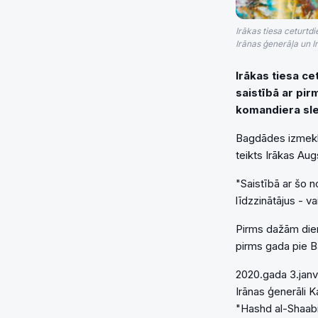
Irākas tiesa ceturtd
Irānas ģenerāļa un I
Irākas tiesa c
saistībā ar pir
komandiera sl
Bagdādes izmeklēš
teikts Irākas Au
"Saistībā ar šo 
līdzzinātājus - va
Pirms dažām dien
pirms gada pie B
2020.gada 3.janv
Irānas ģenerāli K
"Hashd al-Shaabi