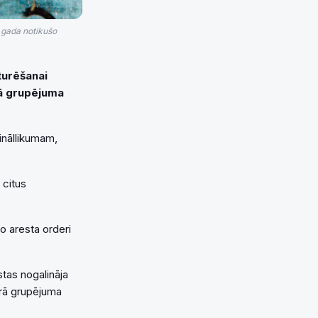
 gada notikušo
turēšanai
rā grupējuma
ināllikumam,
 citus
o aresta orderi
tas nogalināja
tārā grupējuma