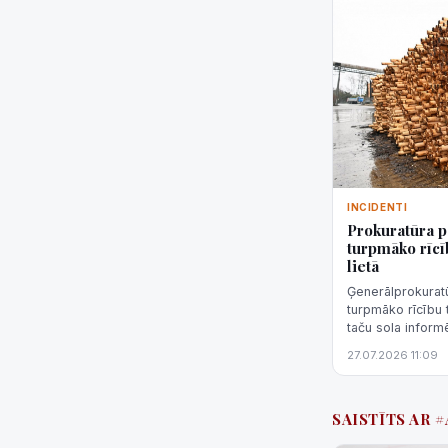
INCIDENTI
Prokuratūra 
turpmāko rīcī
lietā
Ģenerālprokura
turpmāko rīcību 
taču sola inform
27.07.2026 11:09
SAISTĪTS AR 