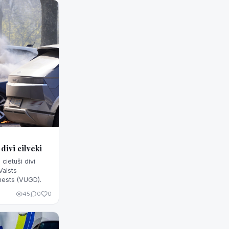
divi cilvēki
cietuši divi
Valsts
nests (VUGD).
45
0
0