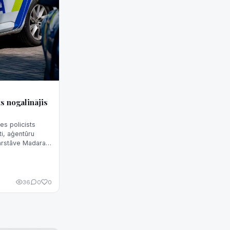
s nogalinājis
es policists
ti, aģentūru
pārstāve Madara
36
0
0