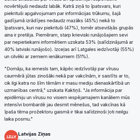
novērtējuši nedaudz labāk. Katrā ziņā to īpatsvars, kuri
piekrituši apgalvojumam par informācijas trūkumu, šajā
gadījumā izrādījies nedaudz mazāks (45%) nekā to
īpatsvars, kuri nav piekrituši (47%), tomēr atsevišķās grupās
aina ir pretēja. Piemēram, starp krieviski runājošajiem sevi
par nepietiekami informētiem uzskata 53% (salīdzinājumā ar
40% latviski runājošo). Izceļas arī Latgales iedzīvotāji (55%)
un cilvēki ar zemiem ienākumiem (51%).
"Domāju, ka iemesls tam, kāpēc iedzīvotāji par vīrusu
caurmērā jūtas zinošāki nekā par vakcīnām, ir saistīts ar to,
cik ilgi katra no šīm tēmām ir masu mediju dienaskārtībā un
uzmanības centrā," uzskata Kaktiņš. "Ja informācija par
epidēmiju un vīrusu no visiem iespējamajiem kanāliem mūs
intensīvi bombardē jau desmit mēnešus, tad vakcīnas kā
īpaša tēma prožektoru gaismā ir tikai salīdzinoši ļoti neilgu
laika posmu."
Latvijas Ziņas