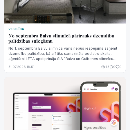
VESELĪBA
No septembra Balvu slimnīcā pārtrauks dzemdību
palīdzības sniegšanu
No 1. septembra Balvu slimnīcā vairs nebūs iespējams saņemt
dzemdību palīdzību, kā arī tiks samazināts pediatru skaits,
aģentūrai LETA apstiprināja SIA "Balvu un Gulbenes slimnīcu
apvienība" valdes lo...
31.07.2026 18:51
43
0
0