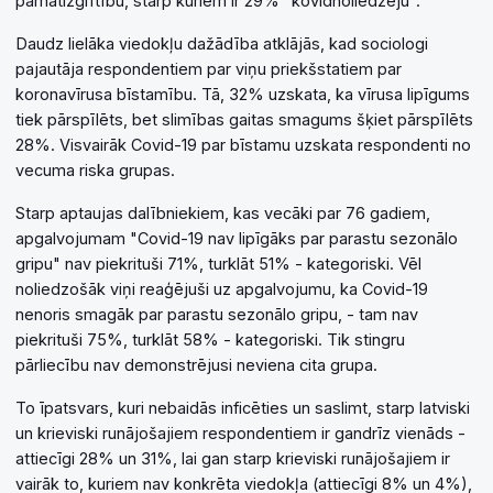
pamatizglītību, starp kuriem ir 29% "kovidnoliedzēju".
Daudz lielāka viedokļu dažādība atklājās, kad sociologi
pajautāja respondentiem par viņu priekšstatiem par
koronavīrusa bīstamību. Tā, 32% uzskata, ka vīrusa lipīgums
tiek pārspīlēts, bet slimības gaitas smagums šķiet pārspīlēts
28%. Visvairāk Covid-19 par bīstamu uzskata respondenti no
vecuma riska grupas.
Starp aptaujas dalībniekiem, kas vecāki par 76 gadiem,
apgalvojumam "Covid-19 nav lipīgāks par parastu sezonālo
gripu" nav piekrituši 71%, turklāt 51% - kategoriski. Vēl
noliedzošāk viņi reaģējuši uz apgalvojumu, ka Covid-19
nenoris smagāk par parastu sezonālo gripu, - tam nav
piekrituši 75%, turklāt 58% - kategoriski. Tik stingru
pārliecību nav demonstrējusi neviena cita grupa.
To īpatsvars, kuri nebaidās inficēties un saslimt, starp latviski
un krieviski runājošajiem respondentiem ir gandrīz vienāds -
attiecīgi 28% un 31%, lai gan starp krieviski runājošajiem ir
vairāk to, kuriem nav konkrēta viedokļa (attiecīgi 8% un 4%),