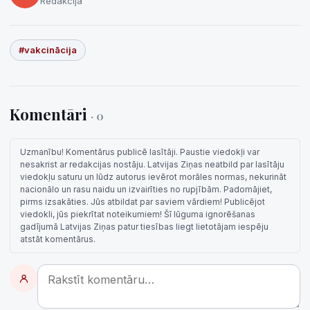
Redakcija
#vakcinācija
Komentāri
· 0
Uzmanību! Komentārus publicē lasītāji. Paustie viedokļi var
nesakrist ar redakcijas nostāju. Latvijas Ziņas neatbild par lasītāju
viedokļu saturu un lūdz autorus ievērot morāles normas, nekurināt
nacionālo un rasu naidu un izvairīties no rupjībām. Padomājiet,
pirms izsakāties. Jūs atbildat par saviem vārdiem! Publicējot
viedokli, jūs piekrītat noteikumiem! Šī lūguma ignorēšanas
gadījumā Latvijas Ziņas patur tiesības liegt lietotājam iespēju
atstāt komentārus.