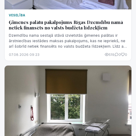
VESELĪBA
Ģimenes palātu pakalpojums Rīgas Dzemdību namā
netiek finansēts no valsts budžeta līdzekļiem
Dzemdību nama sestajā stāvā izvietotās ģimenes palātas ir
ārstniecības iestādes maksas pakalpojums, kas ne iepriekš, ne
arī šobrīd netiek finansēts no valsts budžeta līdzekļiem. Līdz ar
to nav korekti šo pakalpojumu sasaistīt ar valsts finansējuma
07.08.2026 09:23
519
0
0
izmaiņām.