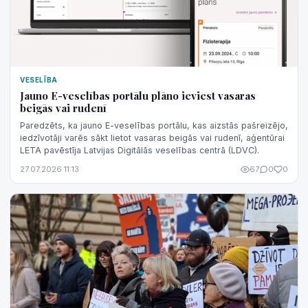
VESELĪBA
Jauno E-veselības portālu plāno ieviest vasaras
beigās vai rudenī
Paredzēts, ka jauno E-veselības portālu, kas aizstās pašreizējo,
iedzīvotāji varēs sākt lietot vasaras beigās vai rudenī, aģentūrai
LETA pavēstīja Latvijas Digitālās veselības centrā (LDVC).
27.07.2026 11:13
67
0
0