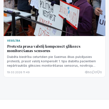
VESELĪBA
Protestā prasa valstij kompensēt glikozes
monitorēšanas sensorus
Diabēta biedrība ceturtdien pie Saeimas ēkas pulcējusies
protestā, prasot valstij kompensēt 1. tipa diabēta pacientiem
nepārtrauktās glikozes monitorēšanas sensorus, novēroja
aģentūra LETA.
19.03.2026 11:49
50
0
0