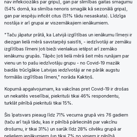
nav infekciozāks par gripu), gan par slimības gaitas smagumu
(54% domā, ka slimība nenoris smagāk kā sezonālā gripa),
gan par iespēju inficēt citus (51% tādu nesaskata). Līdzīga
nostāja ir arī grupai ar viszemākajiem ienākumiem.
"Taču jāpatur prātā, ka Latvijā izglītības un ienākumu līmeņi ir
diezgan lielā mērā savstarpēji saistīti, - iedzīvotāji ar zemāku
izglītības līmeni ļoti bieži vienlaikus ietilpst arī zemāko
ienākumu grupās. Tāpēc ļoti lielā mērā šeit mēs runājam par
vienu un to pašu iedzīvotāju grupu - no Covid-19 mazāk
baidās trūcīgākie Latvijas iedzīvotāji ar ne pārāk augstu
formālās izglītības līmeni," norāda Kaktiņš.
Kopumā apgalvojumam, ka vakcīnas pret Covid-19 ir drošas
un nekaitēs veselībai, piekrituši tikai 46% respondentu,
turklāt pilnībā piekrituši tikai 15%.
Šis īpatsvars pieaug līdz 71% vecuma grupā virs 76 gadiem
(taču arī tajā tādu, kas ir pilnībā pārliecināti par vakcīnu
drošumu, ir tikai 31%) un sarūk līdz 28% cilvēku grupā ar
nelieliem ienākumiem (un tikai 7% no viņiem ir pilnībā