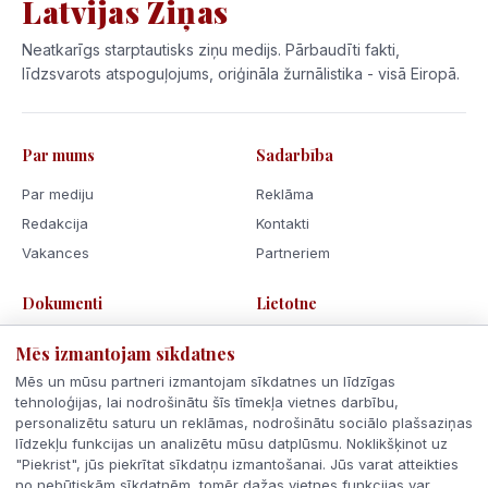
Latvijas Ziņas
Neatkarīgs starptautisks ziņu medijs. Pārbaudīti fakti,
līdzsvarots atspoguļojums, oriģināla žurnālistika - visā Eiropā.
Par mums
Sadarbība
Par mediju
Reklāma
Redakcija
Kontakti
Vakances
Partneriem
Dokumenti
Lietotne
Lietošanas noteikumi
Mēs izmantojam sīkdatnes
Privātuma politika
Mēs un mūsu partneri izmantojam sīkdatnes un līdzīgas
Sīkdatnes
tehnoloģijas, lai nodrošinātu šīs tīmekļa vietnes darbību,
personalizētu saturu un reklāmas, nodrošinātu sociālo plašsaziņas
Rīcības kodekss
līdzekļu funkcijas un analizētu mūsu datplūsmu. Noklikšķinot uz
"Piekrist", jūs piekrītat sīkdatņu izmantošanai. Jūs varat atteikties
no nebūtiskām sīkdatnēm, tomēr dažas vietnes funkcijas var