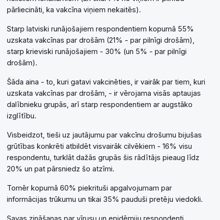
pārliecināti, ka vakcīna viņiem nekaitēs).
Starp latviski runājošajiem respondentiem kopumā 55%
uzskata vakcīnas par drošām (21% - par pilnīgi drošām),
starp krieviski runājošajiem - 30% (un 5% - par pilnīgi
drošām).
Šāda aina - to, kuri gatavi vakcinēties, ir vairāk par tiem, kuri
uzskata vakcīnas par drošām, - ir vērojama visās aptaujas
dalībnieku grupās, arī starp respondentiem ar augstāko
izglītību.
Visbeidzot, tieši uz jautājumu par vakcīnu drošumu bijušas
grūtības konkrēti atbildēt visvairāk cilvēkiem - 16% visu
respondentu, turklāt dažās grupās šis rādītājs pieaug līdz
20% un pat pārsniedz šo atzīmi.
Tomēr kopumā 60% piekrituši apgalvojumam par
informācijas trūkumu un tikai 35% pauduši pretēju viedokli.
Savas zināšanas par vīrusu un epidēmiju respondenti