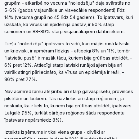
grupām - atkarībā no vecuma "noliedzēju" daļa svārstās no
5-6% (gados visjaunākie un visvecākie respondenti) līdz
14% (vecuma grupā no 45 līdz 54 gadiem). To īpatsvars, kuri
uzskata, ka vīruss un epidēmija pastāv, ir 90% starp
senioriem un 88-89% starp visjaunākajiem dalībniekiem.
Tiešu "noliedzēju" īpatsvars to vidū, kuri mājās runā latviski
un krieviski, ir apmēram līdzīgs - attiecīgi 8% un 11%, tomēr
"latviešu pusē" ir mazāk tādu, kuriem bija grūtības atbildēt, -
6% pret 12%. Attiecīgi starp latviski runājošajiem bija arī
vairāk stingri pārliecināto, ka vīruss un epidēmija ir reāli, -
86% pret 77%.
Nav acīmredzamu atšķirību arī starp galvaspilsētu, provinces
pilsētām un laukiem. Tās nav lielas arī starp reģioniem, ja
neskaita, ka ir liels to, kuriem bija grūtības atbildēt, īpatsvars
Latgalē (15%, turklāt pārējos reģionos šādu respondentu
īpatsvars nepārsniedz 8%).
Izteikts izņēmums ir tikai viena grupa - cilvēki ar