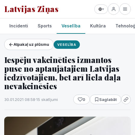
Latvijas Ziņas
▾
Incidenti
Sports
Veselība
Kultūra
Tehnoloģ
Atpakaļ uz plūsmu
VESELĪBA
Projekti un pakalpojumi
Iespēju vakcinēties izmantos
Laikapstākļi
puse no aptaujātajiem Latvijas
iedzīvotājiem, bet arī liela daļa
nevakcinēsies
30.01.2021 08:58
·
15 skatījumi
0
Saglabāt