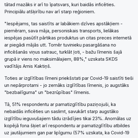
tātad mazāks ir arī to īpatsvars, kuri baidās inficēties.
Principiālu atšķirību nav arī starp reģioniem.
"Iespējams, tas saistīts ar labākiem dzīves apstākļiem -
piemēram, sava māja, personiskais transports, lielākas
iespējas pasūtīt pārtikas produktus un citas preces internetā
ar piegādi mājās utt. Tomēr tuvinieku pasargāšana no
inficēšanās viņus satrauc, turklāt ļoti, - bažu līmenis šajā
grupā ir viens no maksimālajiem, 88%," uzskata SKDS
vadītājs Arnis Kaktiņš.
Toties ar izglītības līmeni priekšstati par Covid-19 saistīti tieši
un nepārprotami - jo zemāks izglītības līmenis, jo augstāks
"bezbailīguma" un "bezrūpības" līmenis.
Tā, 51% respondentu ar pamatizglītību paziņojuši, ka
nebaidās inficēties un saslimt, savukārt starp augstāko
izglītību ieguvušajiem tādu izrādījies tikai 23%. Anomālas uz
kopējā fona šķiet arī respondentu ar pamatizglītību atbildes
uz jautājumiem gan par lipīgumu (57% uzskata, ka Covid-19