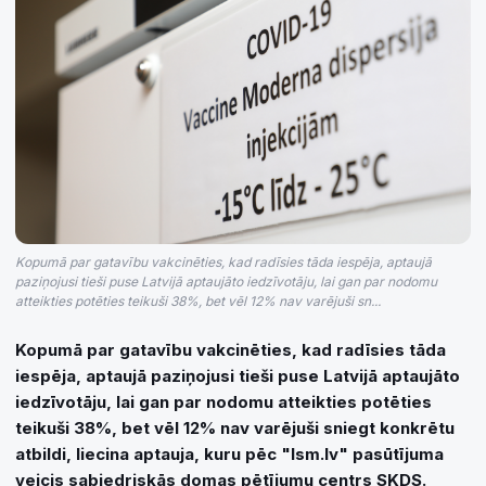
Kopumā par gatavību vakcinēties, kad radīsies tāda iespēja, aptaujā
paziņojusi tieši puse Latvijā aptaujāto iedzīvotāju, lai gan par nodomu
atteikties potēties teikuši 38%, bet vēl 12% nav varējuši sn...
Kopumā par gatavību vakcinēties, kad radīsies tāda
iespēja, aptaujā paziņojusi tieši puse Latvijā aptaujāto
iedzīvotāju, lai gan par nodomu atteikties potēties
teikuši 38%, bet vēl 12% nav varējuši sniegt konkrētu
atbildi, liecina aptauja, kuru pēc "lsm.lv" pasūtījuma
veicis sabiedriskās domas pētījumu centrs SKDS.