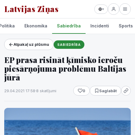
Latvijas Ziņas
▾
Politika
Ekonomika
Sabiedrība
Incidenti
Sports
Atpakaļ uz plūsmu
SABIEDRĪBA
Projekti un pakalpojumi
EP prasa risināt ķīmisko ieroču
Laikapstākļi
piesārņojuma problēmu Baltijas
jūrā
29.04.2021 17:58
·
8 skatījumi
0
Saglabāt