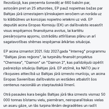
Rezolūcijā, kas pieņemta šonedēļ ar 660 balsīm par,
astoņām pret un 25 atturoties, EP pauž nopietnas bažas par
Baltijas jūrā izmestajiem ķīmiskajiem ieročiem un norāda uz
to klātbūtnes un korozijas nopietno ietekmi uz vidi. EP
deputāti aicina Eiropas Komisiju (EK) un dalībvalstis iesaistīt
visus iespējamos finansējuma avotus, lai kartētu
piesārņojuma apjomu, izstrādātu attīrīšanas plānu un arī
sagatavotības shēmas iespējamai ārkārtas situācijai.
EP aicina izmantot 2021. līdz 2027.gada "Interreg" programmu
"Baltijas jūras reģions", lai turpinātu finansēt projektus
"Chemsea", "Daimon" un "Daimon 2", kas palīdzējuši izpētīt
pašreizējo situāciju Baltijas jūrā. EP atzīmē, ka NATO jau ir
rīkojusies attiecībā uz Baltijas jūrā izmesto munīciju, un aicina
Eiropas Savienības dalībvalstis un iestādes atbalstīt šos
centienus nacionālā un starptautiskā līmenī.
Otrā pasaules kara beigās Baltijas jūrā tika izmests vismaz 50
000 tonnas bīstamu vielu, piemēram, neiroparalītiskas vielas
un asaru gāze, un tās turpina lēnām degradēties un radīt