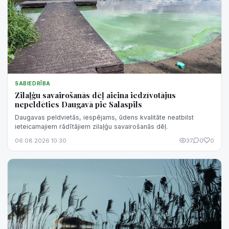
SABIEDRĪBA
Zilaļģu savairošanās dēļ aicina iedzīvotājus
nepeldēties Daugavā pie Salaspils
Daugavas peldvietās, iespējams, ūdens kvalitāte neatbilst
ieteicamajiem rādītājiem zilaļģu savairošanās dēļ.
06.08.2026 10:30
37
0
0