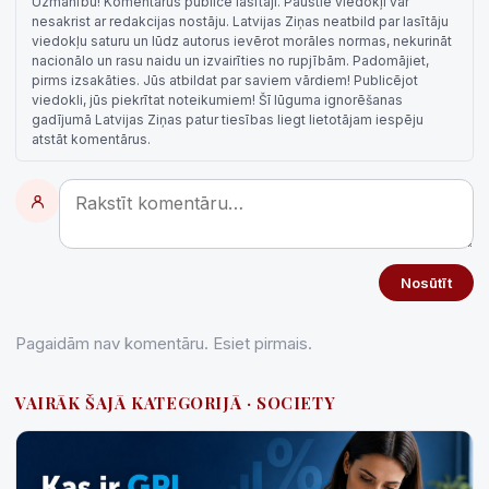
Uzmanību! Komentārus publicē lasītāji. Paustie viedokļi var
nesakrist ar redakcijas nostāju. Latvijas Ziņas neatbild par lasītāju
viedokļu saturu un lūdz autorus ievērot morāles normas, nekurināt
nacionālo un rasu naidu un izvairīties no rupjībām. Padomājiet,
pirms izsakāties. Jūs atbildat par saviem vārdiem! Publicējot
viedokli, jūs piekrītat noteikumiem! Šī lūguma ignorēšanas
gadījumā Latvijas Ziņas patur tiesības liegt lietotājam iespēju
atstāt komentārus.
Nosūtīt
Pagaidām nav komentāru. Esiet pirmais.
VAIRĀK ŠAJĀ KATEGORIJĀ · SOCIETY