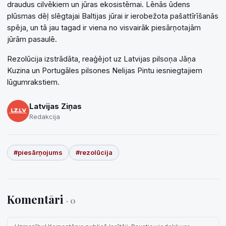
draudus cilvēkiem un jūras ekosistēmai. Lēnās ūdens
plūsmas dēļ slēgtajai Baltijas jūrai ir ierobežota pašattīrīšanās
spēja, un tā jau tagad ir viena no visvairāk piesārņotajām
jūrām pasaulē.
Rezolūcija izstrādāta, reaģējot uz Latvijas pilsoņa Jāņa
Kuzina un Portugāles pilsones Nelijas Pintu iesniegtajiem
lūgumrakstiem.
Latvijas Ziņas
Redakcija
#piesārņojums
#rezolūcija
Komentāri
· 0