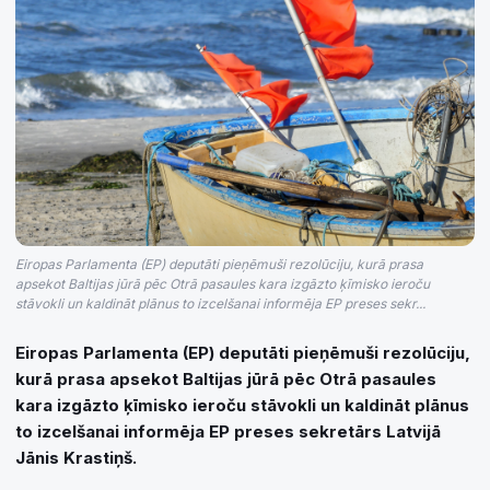
Eiropas Parlamenta (EP) deputāti pieņēmuši rezolūciju, kurā prasa
apsekot Baltijas jūrā pēc Otrā pasaules kara izgāzto ķīmisko ieroču
stāvokli un kaldināt plānus to izcelšanai informēja EP preses sekr...
Eiropas Parlamenta (EP) deputāti pieņēmuši rezolūciju,
kurā prasa apsekot Baltijas jūrā pēc Otrā pasaules
kara izgāzto ķīmisko ieroču stāvokli un kaldināt plānus
to izcelšanai informēja EP preses sekretārs Latvijā
Jānis Krastiņš.