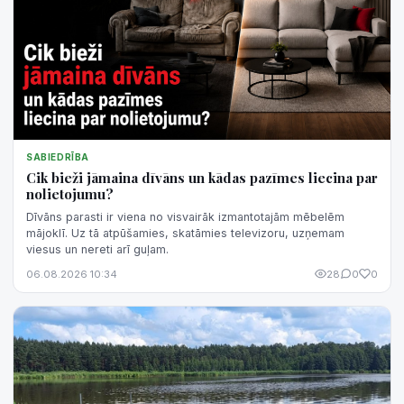
SABIEDRĪBA
Cik bieži jāmaina dīvāns un kādas pazīmes liecina par
nolietojumu?
Dīvāns parasti ir viena no visvairāk izmantotajām mēbelēm
mājoklī. Uz tā atpūšamies, skatāmies televizoru, uzņemam
viesus un nereti arī guļam.
06.08.2026 10:34
28
0
0