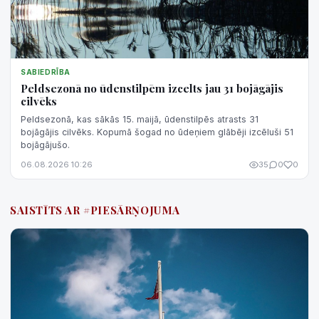
SABIEDRĪBA
Peldsezonā no ūdenstilpēm izcelts jau 31 bojāgājis
cilvēks
Peldsezonā, kas sākās 15. maijā, ūdenstilpēs atrasts 31
bojāgājis cilvēks. Kopumā šogad no ūdeņiem glābēji izcēluši 51
bojāgājušo.
06.08.2026 10:26
35
0
0
SAISTĪTS AR #PIESĀRŅOJUMA