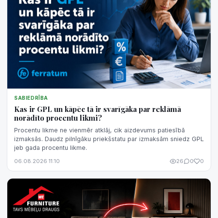
SABIEDRĪBA
Kas ir GPL un kāpēc tā ir svarīgāka par reklāmā
norādīto procentu likmi?
Procentu likme ne vienmēr atklāj, cik aizdevums patiesībā
izmaksās. Daudz pilnīgāku priekšstatu par izmaksām sniedz GPL
jeb gada procentu likme.
06.08.2026 11:10
26
0
0