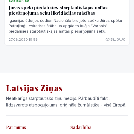
SABIEDRĪBA
Jūras spēki piedalīsies starptautiskajās naftas
piesārņojuma seku likvidācijas mācības
Igaunijas ūdeņos šodien Nacionālo bruņoto spēku Jūras spēku
Patruļkuģu eskadras štāba un apgādes kuģis "Varonis"
piedalīsies starptautiskajās naftas piesārņojuma seku
likvidācijas mācībās "Balex Delta...
27.08.2020 19:59
15
0
0
Latvijas Ziņas
Neatkarīgs starptautisks ziņu medijs. Pārbaudīti fakti,
līdzsvarots atspoguļojums, oriģināla žurnālistika - visā Eiropā.
Par mums
Sadarbība