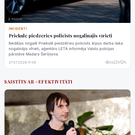
INCIDENTI
Priekulē piedzēries policists nogalinājis vīrieti
Nedēļas nogalē Priekulē piedzēries policists ārpus darba laika
nogalinājis vīrieti, aģentūru LETA informēja Valsts policijas
pārstāve Madara Šeršņova.
27.07.2026 11:08
33
0
0
SAISTĪTS AR #EFEKTIVITĀTI