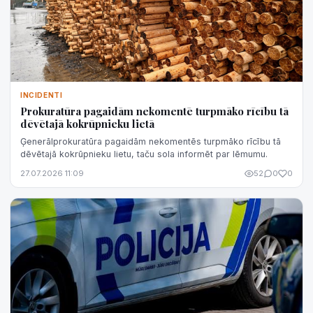
INCIDENTI
Prokuratūra pagaidām nekomentē turpmāko rīcību tā
dēvētajā kokrūpnieku lietā
Ģenerālprokuratūra pagaidām nekomentēs turpmāko rīcību tā
dēvētajā kokrūpnieku lietu, taču sola informēt par lēmumu.
27.07.2026 11:09
52
0
0