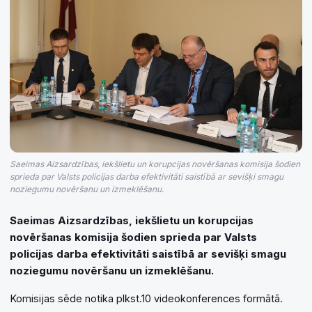
Saeimas Aizsardzības, iekšlietu un korupcijas novēršanas komisija šodien
sprieda par Valsts policijas darba efektivitāti saistībā ar sevišķi smagu
noziegumu novēršanu un izmeklēšanu.
Saeimas Aizsardzības, iekšlietu un korupcijas
novēršanas komisija šodien sprieda par Valsts
policijas darba efektivitāti saistībā ar sevišķi smagu
noziegumu novēršanu un izmeklēšanu.
Komisijas sēde notika plkst.10 videokonferences formātā.