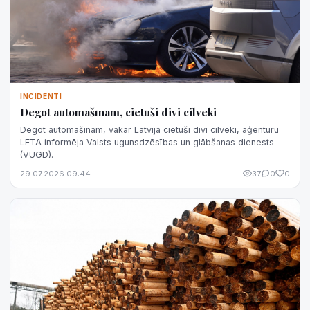
INCIDENTI
Degot automašīnām, cietuši divi cilvēki
Degot automašīnām, vakar Latvijā cietuši divi cilvēki, aģentūru
LETA informēja Valsts ugunsdzēsības un glābšanas dienests
(VUGD).
29.07.2026 09:44
37
0
0