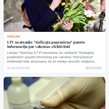
VESELĪBA
LTV neatsauks "Aizliegtā paņēmiena" pausto
informāciju par vakcīnas efektivitāti
Latvijas Televīzija (LTV) neuzskata, ka raidījumā "Aizliegtais
paņēmiens" paustā informācija par vakcīnas "AstraZeneca"
efektivitāti būtu atsaucama, kā arī medijs nesodīs raidījuma
komandu jebkādā vei...
15.04.2021 19:59
10
0
0