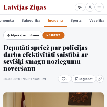
Latvijas Ziņas
▾
onomika
Sabiedrība
Incidenti
Sports
Veselība
Atpakaļ uz plūsmu
INCIDENTI
Projekti un pakalpojumi
Deputāti spriež par policijas
Laikapstākļi
darba efektivitāti saistībā ar
sevišķi smagu noziegumu
novēršanu
30.09.2020 17:59
·
11 skatījumi
0
Saglabāt