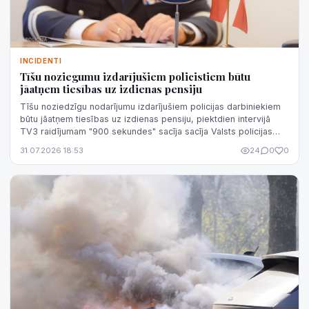
INCIDENTI
Tīšu noziegumu izdarījušiem policistiem būtu
jāatņem tiesības uz izdienas pensiju
Tīšu noziedzīgu nodarījumu izdarījušiem policijas darbiniekiem
būtu jāatņem tiesības uz izdienas pensiju, piektdien intervijā
TV3 raidījumam "900 sekundes" sacīja sacīja Valsts policijas
(VP) priekšni...
31.07.2026 18:53
24
0
0