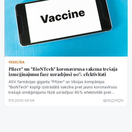
VESELĪBA
Pfizer" un "BioNTech" koronavīrusa vakcīna trešajā
izmēģinājumu fāzē uzrādījusi 90% efektivitāti
ASV farmācijas giganta "Pfizer" un Vācijas kompānijas
"BioNTech" kopīgi izstrādātā vakcīna pret jauno koronavīrusu
trešajā izmēģinājumu fāzē uzrādījusi 90% efektivitāti pret
inficēšanos ar Covid-19, p...
11.11.2020 09:58
35
0
0