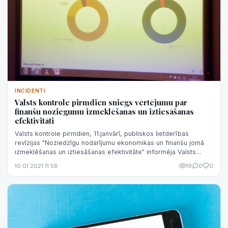
INCIDENTI
Valsts kontrole pirmdien sniegs vērtējumu par
finanšu noziegumu izmeklēšanas un iztiesāšanas
efektivitāti
Valsts kontrole pirmdien, 11.janvārī, publiskos lietderības
revīzijas "Noziedzīgu nodarījumu ekonomikas un finanšu jomā
izmeklēšanas un iztiesāšanas efektivitāte" informēja Valsts
kontrolē.
10.01.2021 11:58
19
0
0