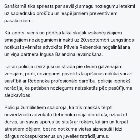
Sanāksmē tika spriests par sevišķi smagu noziegumu ietekmi
uz sabiedrisko drošību un iespējamiem preventīviem
pasākumiem.
Kā ziņots, viens no pēdējā laikā skaļāk izskanējušajiem
smagajiem noziegumiem ir naktī uz 20.septembri Langstiņos
notikusī zvērināta advokāta Pāvela Rebenoka nogalināšana
un viņa partnera Ingusa Balandina ievainošana.
Lai arī policija izvirzījusi un strādā pie divām galvenajām
versijām, proti, noziegums paveikts laupīšanas nolūkā vai arī
saistībā ar Rebenoka profesionālo darbību, policija iepriekš
norādīja, ka patlaban noziegums neizskatās pēc pasūtījuma
slepkavības.
Policija žurnālistiem skaidroja, ka trīs maskās tērpti
noziedznieki advokāta Rebenoka mājā iebrukuši, uzlaužot
durvis, un savus upurus tie situši ar rokām, kājām un turpat
atrastiem dēļiem, bet no notikuma vietas aiznesuši līdzi
dārgus rokaspulksteņus un juvelierizstrādājumus.