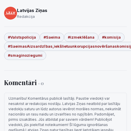
Latvijas Ziņas
Redakcija
#Valstspolicija
#Saeima
#izmeklēšana
#komisija
#SaeimasAizsardzības,iekšlietuunkorupcijasnovēršanaskomisi
#smaginoziegumi
Komentāri
· 0
Uzmanību! Komentārus publicē lasītāji. Paustie viedokļi var
nesakrist ar redakcijas nostāju. Latvijas Ziņas neatbild par lasītāju
viedokļu saturu un lūdz autorus ievērot morāles normas, nekurināt
nacionālo un rasu naidu un izvairīties no rupjībām. Padomājiet,
pirms izsakāties. Jūs atbildat par saviem vārdiem! Publicējot
viedokli, jūs piekrītat noteikumiem! Šī lūguma ignorēšanas
gadījumā Latvijas Ziņas patur tiesības liegt lietotājam iespēju