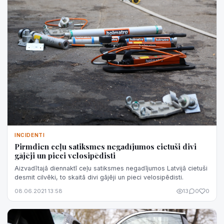
INCIDENTI
Pirmdien ceļu satiksmes negadījumos cietuši divi
gājēji un pieci velosipēdisti
Aizvadītajā diennaktī ceļu satiksmes negadījumos Latvijā cietuši
desmit cilvēki, to skaitā divi gājēji un pieci velosipēdisti.
08.06.2021 13:58
13
0
0