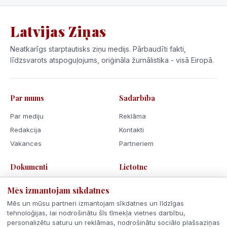
Latvijas Ziņas
Neatkarīgs starptautisks ziņu medijs. Pārbaudīti fakti,
līdzsvarots atspoguļojums, oriģināla žurnālistika - visā Eiropā.
Par mums
Sadarbība
Par mediju
Reklāma
Redakcija
Kontakti
Vakances
Partneriem
Dokumenti
Lietotne
Lietošanas noteikumi
Mēs izmantojam sīkdatnes
Privātuma politika
Mēs un mūsu partneri izmantojam sīkdatnes un līdzīgas
Sīkdatnes
tehnoloģijas, lai nodrošinātu šīs tīmekļa vietnes darbību,
personalizētu saturu un reklāmas, nodrošinātu sociālo plašsaziņas
Rīcības kodekss