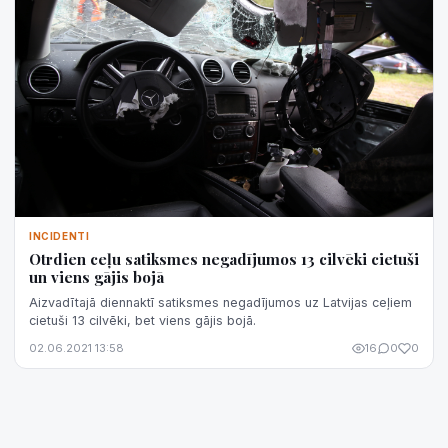
INCIDENTI
Otrdien ceļu satiksmes negadījumos 13 cilvēki cietuši
un viens gājis bojā
Aizvadītajā diennaktī satiksmes negadījumos uz Latvijas ceļiem
cietuši 13 cilvēki, bet viens gājis bojā.
02.06.2021 13:58
16
0
0