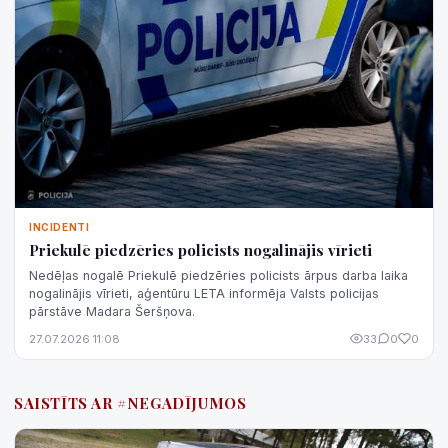
INCIDENTI
Priekulē piedzēries policists nogalinājis vīrieti
Nedēļas nogalē Priekulē piedzēries policists ārpus darba laika
nogalinājis vīrieti, aģentūru LETA informēja Valsts policijas
pārstāve Madara Šeršņova.
27.07.2026 11:08
33
0
0
SAISTĪTS AR #NEGADĪJUMOS