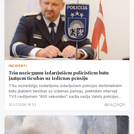
INCIDENTI
Tīšu noziegumu izdarījušiem policistiem būtu
jāatņem tiesības uz izdienas pensiju
Tīšu noziedzīgu nodarījumu izdarījušiem policijas darbiniekiem
būtu jāatņem tiesības uz izdienas pensiju, piektdien intervijā
TV3 raidījumam "900 sekundes" sacīja sacīja Valsts policijas
(VP) priekšni...
31.07.2026 18:53
26
0
0