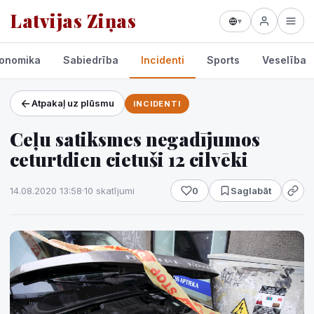
Latvijas Ziņas
▾
onomika
Sabiedrība
Incidenti
Sports
Veselība
Atpakaļ uz plūsmu
INCIDENTI
Projekti un pakalpojumi
Ceļu satiksmes negadījumos
Laikapstākļi
ceturtdien cietuši 12 cilvēki
14.08.2020 13:58
·
10 skatījumi
0
Saglabāt