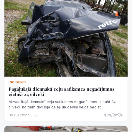
INCIDENTI
Pagājušajā diennaktī ceļu satiksmes negadījumos
cietuši 24 cilvēki
Aizvadītajā diennaktī ceļu satiksmes negadījumos cietuši 24
cilvēki, no tiem divi bija gājēji un deviņi velosipēdisti.
09.06.2021 13:58
16
0
0