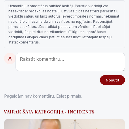
Uzmanību! Komentārus publicē lasītāji. Paustie viedokļi var
nesakrist ar redakcijas nostāju. Latvijas Ziņas neatbild par lasītāju
viedokļu saturu un lūdz autorus ievērot morāles normas, nekurināt
nacionālo un rasu naidu un izvairīties no rupjībām. Padomājiet,
pirms izsakāties. Jūs atbildat par saviem vārdiem! Publicējot
viedokli, jūs piekrītat noteikumiem! Šī lūguma ignorēšanas
gadījumā Latvijas Ziņas patur tiesības liegt lietotājam iespēju
atstāt komentārus.
Nosūtīt
Pagaidām nav komentāru. Esiet pirmais.
VAIRĀK ŠAJĀ KATEGORIJĀ · INCIDENTS