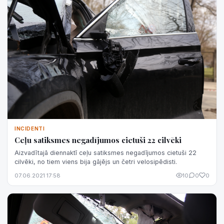
INCIDENTI
Ceļu satiksmes negadījumos cietuši 22 cilvēki
Aizvadītajā diennaktī ceļu satiksmes negadījumos cietuši 22
cilvēki, no tiem viens bija gājējs un četri velosipēdisti.
07.06.2021 17:58
10
0
0