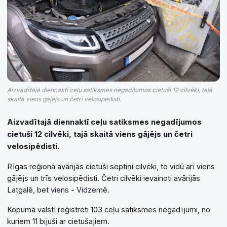
Aizvadītajā diennaktī ceļu satiksmes negadījumos cietuši 12 cilvēki, tajā
skaitā viens gājējs un četri velosipēdisti.
Aizvadītajā diennaktī ceļu satiksmes negadījumos
cietuši 12 cilvēki, tajā skaitā viens gājējs un četri
velosipēdisti.
Rīgas reģionā avārijās cietuši septiņi cilvēki, to vidū arī viens
gājējs un trīs velosipēdisti. Četri cilvēki ievainoti avārijās
Latgalē, bet viens - Vidzemē.
Kopumā valstī reģistrēti 103 ceļu satiksmes negadījumi, no
kuriem 11 bijuši ar cietušajiem.