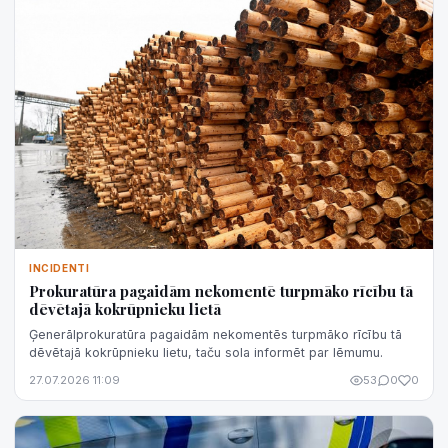
INCIDENTI
Prokuratūra pagaidām nekomentē turpmāko rīcību tā
dēvētajā kokrūpnieku lietā
Ģenerālprokuratūra pagaidām nekomentēs turpmāko rīcību tā
dēvētajā kokrūpnieku lietu, taču sola informēt par lēmumu.
27.07.2026 11:09
53
0
0