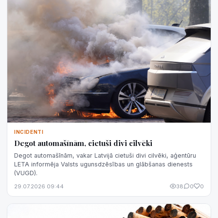
INCIDENTI
Degot automašīnām, cietuši divi cilvēki
Degot automašīnām, vakar Latvijā cietuši divi cilvēki, aģentūru
LETA informēja Valsts ugunsdzēsības un glābšanas dienests
(VUGD).
29.07.2026 09:44
38
0
0