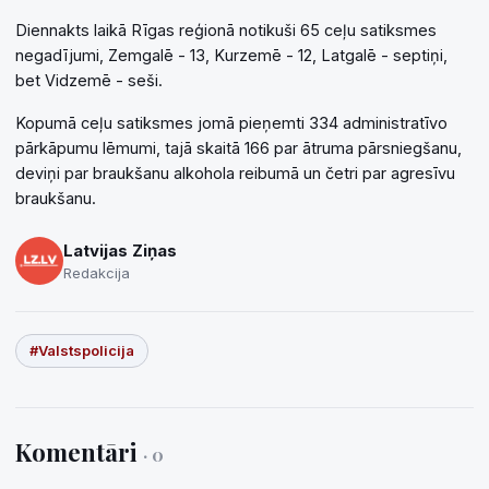
Diennakts laikā Rīgas reģionā notikuši 65 ceļu satiksmes
negadījumi, Zemgalē - 13, Kurzemē - 12, Latgalē - septiņi,
bet Vidzemē - seši.
Kopumā ceļu satiksmes jomā pieņemti 334 administratīvo
pārkāpumu lēmumi, tajā skaitā 166 par ātruma pārsniegšanu,
deviņi par braukšanu alkohola reibumā un četri par agresīvu
braukšanu.
Latvijas Ziņas
Redakcija
#Valstspolicija
Komentāri
· 0