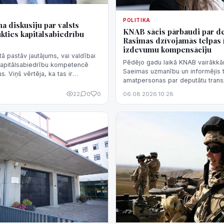
POLITIKA
a diskusiju par valsts
KNAB sācis pārbaudi par d
ukties kapitālsabiedrību
Rasimas dzīvojamās telpas 
izdevumu kompensāciju
tā pastāv jautājums, vai valdībai
Pēdējo gadu laikā KNAB vairākkārt
 kapitālsabiedrību kompetencē
Saeimas uzmanību un informējis t
. Viņš vērtēja, ka tas ir
amatpersonas par deputātu trans
i".
dzīvojamās telpas īres izdevumu
22
0
0
06.08.2026 10:28
normatīvā regulējuma nepilnībām
iespēju kompensāciju sistēmu iz
negodprātīgi.