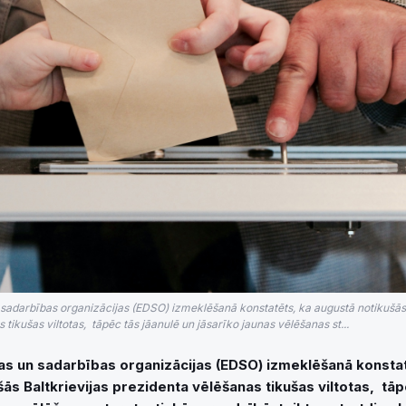
sadarbības organizācijas (EDSO) izmeklēšanā konstatēts, ka augustā notikušās 
tikušas viltotas, tāpēc tās jāanulē un jāsarīko jaunas vēlēšanas st...
as un sadarbības organizācijas (EDSO) izmeklēšanā konstat
ās Baltkrievijas prezidenta vēlēšanas tikušas viltotas, tāp