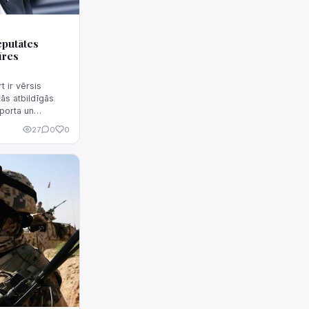
eputātes
īres
 ir vērsis
ās atbildīgās
porta un
 kompensāciju
27
0
0
, kas rada
mantot