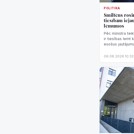
POLITIKA
Smiltēns rosin
tiesībām ieja
lēmumos
Pēc ministra teik
ir tiesības lemt
esošus jautājumus
"nenormāli svarīg
06.08.2026 10:32