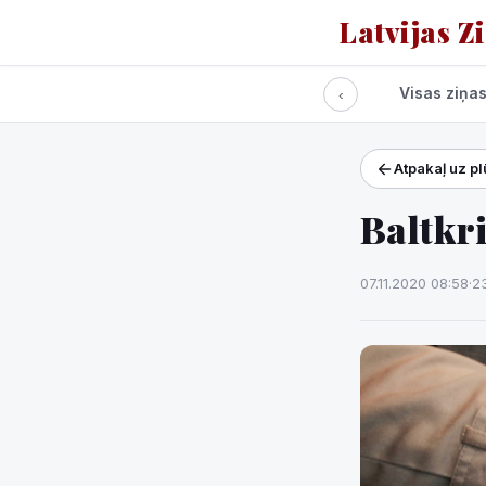
Latvijas Z
Visas ziņa
‹
Atpakaļ uz p
Projekti un pakalpoj
Laikapstākļi
Baltkri
07.11.2020 08:58
·
23