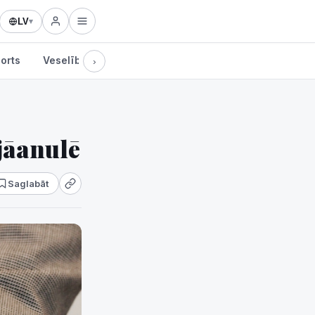
LV
▾
orts
Veselība
Kultūra
Tehnoloģijas
›
 jāanulē
Saglabāt