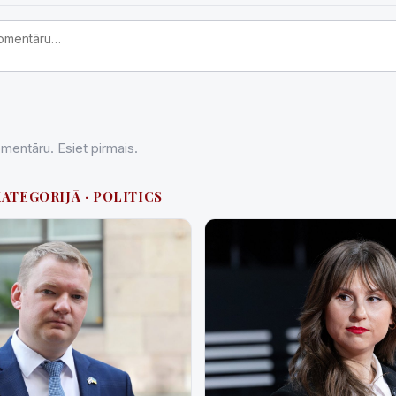
entāru. Esiet pirmais.
KATEGORIJĀ · POLITICS