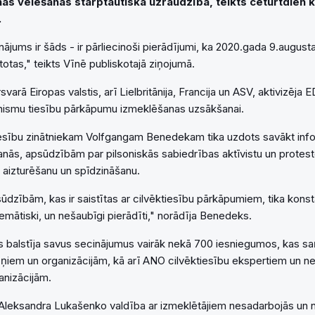
nas vēlēšanas starptautiskā uzraudzībā, teikts ceturtdien kl
.
nājums ir šāds - ir pārliecinoši pierādījumi, ka 2020.gada 9.august
ltotas," teikts Vīnē publiskotajā ziņojumā.
varā Eiropas valstis, arī Lielbritānija, Francija un ASV, aktivizēja
smu tiesību pārkāpumu izmeklēšanas uzsākšanai.
tiesību zinātniekam Volfgangam Benedekam tika uzdots savākt info
nās, apsūdzībām par pilsoniskās sabiedrības aktīvistu un protest
o aizturēšanu un spīdzināšanu.
ūdzībām, kas ir saistītas ar cilvēktiesību pārkāpumiem, tika konstat
emātiski, un nešaubīgi pierādīti," norādīja Benedeks.
 balstīja savus secinājumus vairāk nekā 700 iesniegumos, kas s
soņiem un organizācijām, kā arī ANO cilvēktiesību ekspertiem un n
anizācijām.
a Aleksandra Lukašenko valdība ar izmeklētājiem nesadarbojās un n