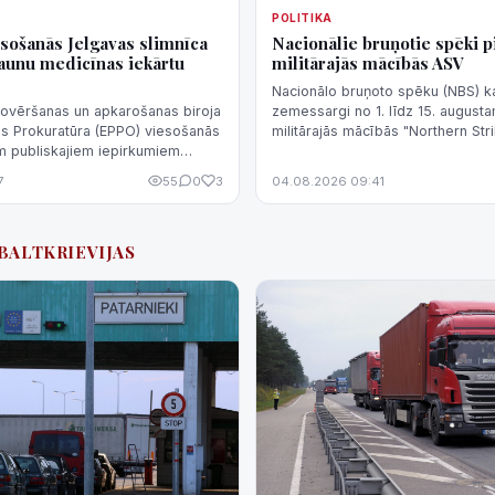
POLITIKA
sošanās Jelgavas slimnīca
Nacionālie bruņotie spēki p
 jaunu medicīnas iekārtu
militārajās mācībās ASV
Nacionālo bruņoto spēku (NBS) ka
novēršanas un apkarošanas biroja
zemessargi no 1. līdz 15. august
as Prokuratūra (EPPO) viesošanās
militārajās mācībās "Northern St
em publiskajiem iepirkumiem
Mičiganas štatā, ASV, aģentūru L
a piesaistījusi jaunu medicīnas
NBS.
7
55
0
3
04.08.2026 09:41
#BALTKRIEVIJAS