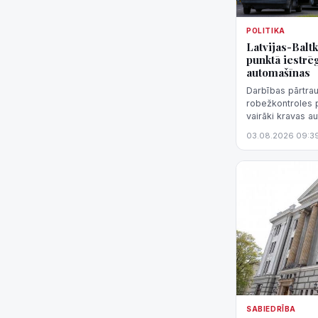
POLITIKA
Latvijas-Balt
punktā iestrē
automašīnas
Darbības pārtrau
robežkontroles p
vairāki kravas a
dokumentiem rob
03.08.2026 09:3
robežkontroles p
SABIEDRĪBA