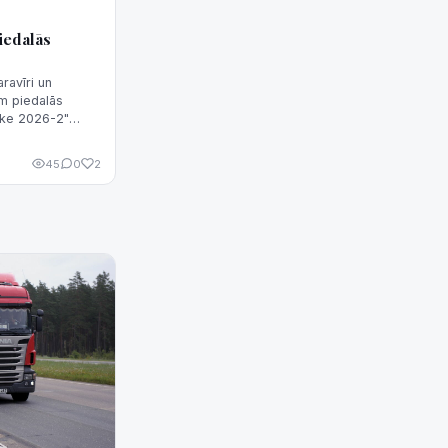
iedalās
ravīri un
am piedalās
rike 2026-2"
ETA informēja
45
0
2