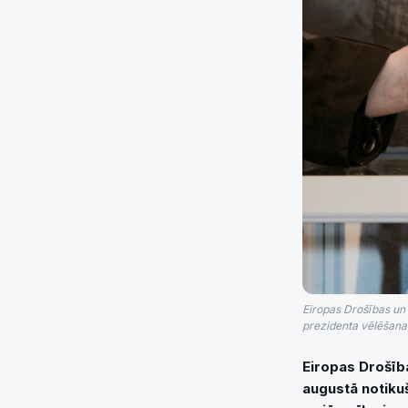
Eiropas Drošības un 
prezidenta vēlēšanas 
Eiropas Drošīb
augustā notikuš