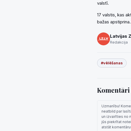
valstī.
17 valstis, kas a
bažas apstiprina.
Latvijas 
Redakcija
#vēlēšanas
Komentār
Uzmanību! Komentā
neatbild par lasī
un izvairīties no
jūs piekrītat not
atstāt komentāru