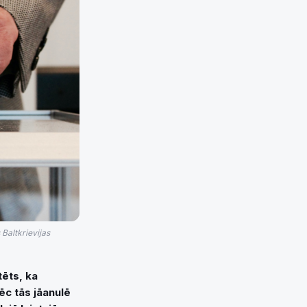
Baltkrievijas
ēts, ka
ēc tās jāanulē