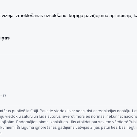
ktivizēja izmeklēšanas uzsākšanu, kopīgā paziņojumā apliecināja, k
Ziņas
i
· 0
rus publicē lasītāji. Paustie viedokļi var nesakrist ar redakcijas nostāju. La
tāju viedokļu saturu un lūdz autorus ievērot morāles normas, nekurināt nacion
 rupjībām. Padomājiet, pirms izsakāties. Jūs atbildat par saviem vārdiem! Publi
eikumiem! Šī lūguma ignorēšanas gadījumā Latvijas Ziņas patur tiesības liegt 
s.