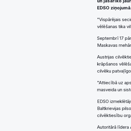
un jāsarīko jau
EDSO ziņojumā
"Vispārējais seci
vēlēšanas tika vi
Septembrī 17 pārs
Maskavas mehāni
Austrijas cilvēk
krāpšanos vēlēša
cilvēku patvaļīg
"Attiecībā uz aps
masveida un sist
EDSO izmeklētājs
Baltkrievijas pil
cilvēktiesību org
Autoritārā līder