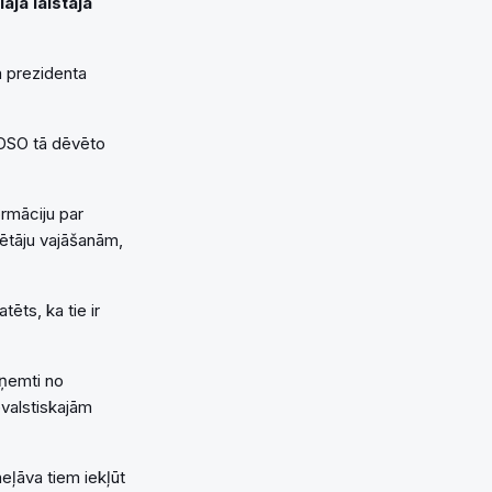
ajā laistajā
a prezidenta
 EDSO tā dēvēto
rmāciju par
ētāju vajāšanām,
ēts, ka tie ir
aņemti no
evalstiskajām
eļāva tiem iekļūt