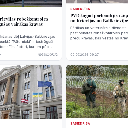
SABIEDRĪBA
PVD šogad pārbaudījis 1269
krievijas robežkontroles
no Krievijas un Baltkrievija
gušas vairākas kravas
Pārtikas un veterinārais dienest
pastiprinātās robežkontrolēs pār
kšanas dēļ Latvijas-Baltkrievijas
preču kravas, kas vestas no Kriev
unktā "Pāternieki" ir iestrēguši
Baltkrievijas, aģentūrai LETA pa
utomašīnu šoferi, kuriem pēc
Robežkontroles departamenta...
eža jāšķērso konkrētajā
9
36
0
2
02.07.2026 09:27
u...
SABIEDRĪBA