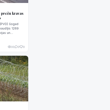
 preču kravas
s
s (PVD) šogad
baudījis 1269
ijas un
uda PVD
33
0
0