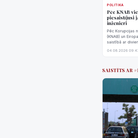
POLITIKA
Pēc KNAB vie
piesaistījusi
inženieri
Pēc Korupcijas 
(KNAB) un Eirop
saistībā ar divi
Jelgavas slimnīc
04.08.2026 09:4
iekārtu inže...
SAISTĪTS AR 