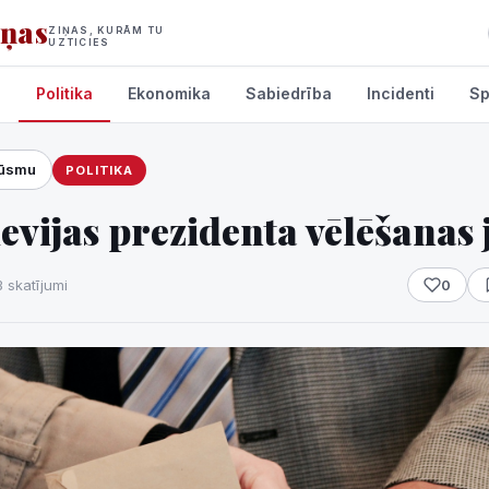
iņas
ZIŅAS, KURĀM TU
UZTICIES
s
Politika
Ekonomika
Sabiedrība
Incidenti
Sp
lūsmu
POLITIKA
umi
evijas prezidenta vēlēšanas
 skatījumi
0