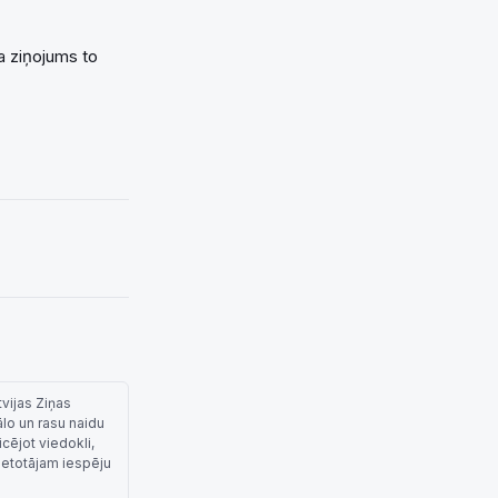
a ziņojums to
tvijas Ziņas
ālo un rasu naidu
cējot viedokli,
lietotājam iespēju