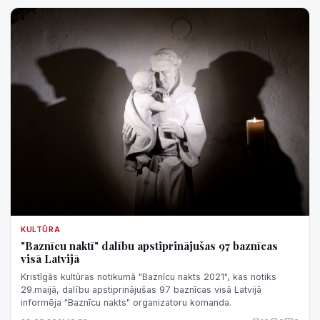
KULTŪRA
"Baznīcu naktī" dalību apstiprinājušas 97 baznīcas
visā Latvijā
Kristīgās kultūras notikumā "Baznīcu nakts 2021", kas notiks
29.maijā, dalību apstiprinājušas 97 baznīcas visā Latvijā
informēja "Baznīcu nakts" organizatoru komanda.