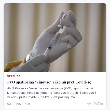
VESELĪBA
PVO apstiprina "Sinovac" vakcīnu pret Covid-19
ANO Pasaules Veselības organizācija (PVO) apstiprinājusi
izmantošanai Ķīnas uzņēmuma "Sinovac Biotech" ("Sinovac")
vakcīnu pret Covid-19, teikts PVO paziņojumā.
03.06.2021 17:58
8
0
0