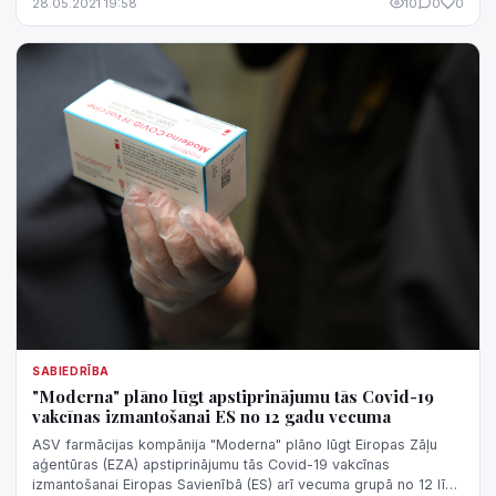
28.05.2021 19:58
10
0
0
SABIEDRĪBA
"Moderna" plāno lūgt apstiprinājumu tās Covid-19
vakcīnas izmantošanai ES no 12 gadu vecuma
ASV farmācijas kompānija "Moderna" plāno lūgt Eiropas Zāļu
aģentūras (EZA) apstiprinājumu tās Covid-19 vakcīnas
izmantošanai Eiropas Savienībā (ES) arī vecuma grupā no 12 līdz