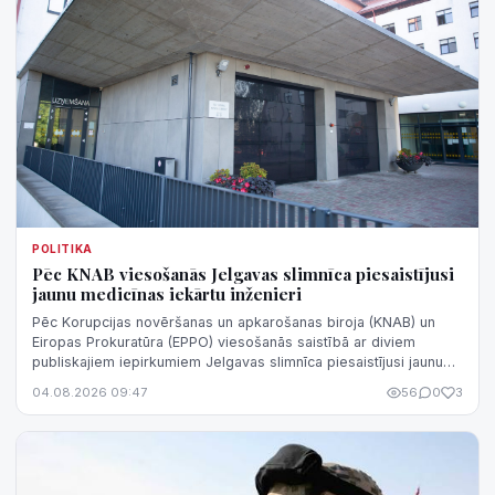
POLITIKA
Pēc KNAB viesošanās Jelgavas slimnīca piesaistījusi
jaunu medicīnas iekārtu inženieri
Pēc Korupcijas novēršanas un apkarošanas biroja (KNAB) un
Eiropas Prokuratūra (EPPO) viesošanās saistībā ar diviem
publiskajiem iepirkumiem Jelgavas slimnīca piesaistījusi jaunu
medicīnas iekārtu inže...
04.08.2026 09:47
56
0
3