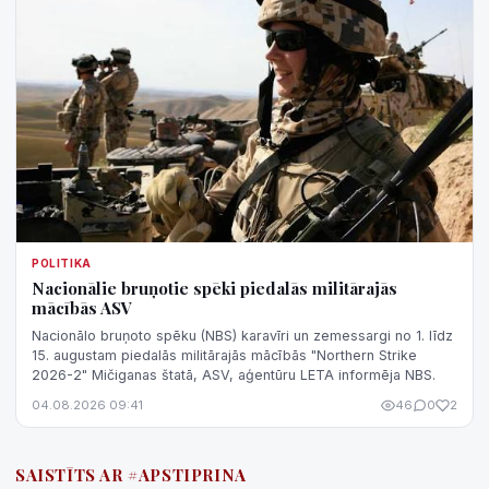
POLITIKA
Nacionālie bruņotie spēki piedalās militārajās
mācībās ASV
Nacionālo bruņoto spēku (NBS) karavīri un zemessargi no 1. līdz
15. augustam piedalās militārajās mācībās "Northern Strike
2026-2" Mičiganas štatā, ASV, aģentūru LETA informēja NBS.
04.08.2026 09:41
46
0
2
SAISTĪTS AR #APSTIPRINA