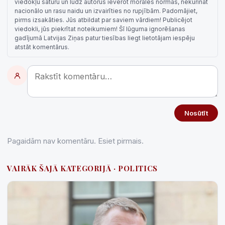
viedokļu saturu un lūdz autorus ievērot morāles normas, nekurināt
nacionālo un rasu naidu un izvairīties no rupjībām. Padomājiet,
pirms izsakāties. Jūs atbildat par saviem vārdiem! Publicējot
viedokli, jūs piekrītat noteikumiem! Šī lūguma ignorēšanas
gadījumā Latvijas Ziņas patur tiesības liegt lietotājam iespēju
atstāt komentārus.
Nosūtīt
Pagaidām nav komentāru. Esiet pirmais.
VAIRĀK ŠAJĀ KATEGORIJĀ · POLITICS