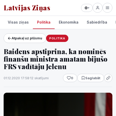
Latvijas Ziņas
▾
Visas ziņas
Politika
Ekonomika
Sabiedrība
Atpakaļ uz plūsmu
POLITIKA
Projekti un pakalpojumi
Baidens apstiprina, ka nominēs
Laikapstākļi
finanšu ministra amatam bijušo
FRS vadītāju Jelenu
01.12.2020 17:58
·
12 skatījumi
0
Saglabāt