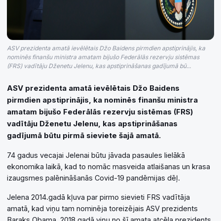
ASV prezidenta amatā ievēlētais Džo Baidens pirmdien apstiprinājis, ka
nominēs finanšu ministra amatam bijušo Federālās rezervju sistēmas
(FRS) vadītāju Dženetu Jelenu, kas apstiprināšanas gadījumā bū...
ASV prezidenta amatā ievēlētais Džo Baidens
pirmdien apstiprinājis, ka nominēs finanšu ministra
amatam bijušo Federālās rezervju sistēmas (FRS)
vadītāju Dženetu Jelenu, kas apstiprināšanas
gadījumā būtu pirmā sieviete šajā amatā.
74 gadus vecajai Jelenai būtu jāvada pasaules lielākā
ekonomika laikā, kad to nomāc masveida atlaišanas un krasa
izaugsmes palēnināšanās Covid-19 pandēmijas dēļ.
Jelena 2014.gadā kļuva par pirmo sievieti FRS vadītāja
amatā, kad viņu tam nominēja toreizējais ASV prezidents
Baraks Obama. 2018.gadā viņu no šī amata atcēla prezidents