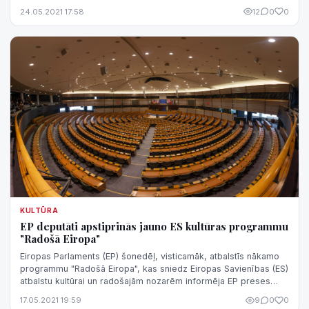
17 gadiem, paziņojis uzņ...
24.05.2021 17:58
12
0
0
KULTŪRA
EP deputāti apstiprinās jauno ES kultūras programmu
"Radošā Eiropa"
Eiropas Parlaments (EP) šonedēļ, visticamāk, atbalstīs nākamo
programmu "Radošā Eiropa", kas sniedz Eiropas Savienības (ES)
atbalstu kultūrai un radošajām nozarēm informēja EP preses
sekretārs Latvijā...
17.05.2021 19:59
9
0
0