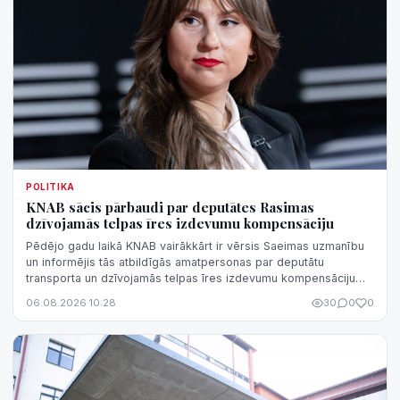
POLITIKA
KNAB sācis pārbaudi par deputātes Rasimas
dzīvojamās telpas īres izdevumu kompensāciju
Pēdējo gadu laikā KNAB vairākkārt ir vērsis Saeimas uzmanību
un informējis tās atbildīgās amatpersonas par deputātu
transporta un dzīvojamās telpas īres izdevumu kompensāciju
normatīvā regulējuma nepilnībām, kas rada iespēju
06.08.2026 10:28
30
0
0
kompensāciju sistēmu izmantot negodprātīgi.