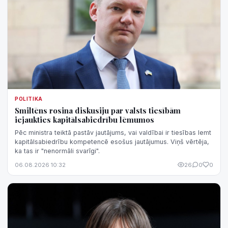
POLITIKA
Smiltēns rosina diskusiju par valsts tiesībām
iejaukties kapitālsabiedrību lēmumos
Pēc ministra teiktā pastāv jautājums, vai valdībai ir tiesības lemt
kapitālsabiedrību kompetencē esošus jautājumus. Viņš vērtēja,
ka tas ir "nenormāli svarīgi".
06.08.2026 10:32
26
0
0