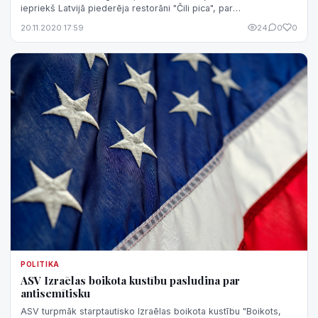
iepriekš Latvijā piederēja restorāni "Čili pica", par
maksātnespējīgu, liecina Ma...
20.11.2020 17:59
24
0
0
POLITIKA
ASV Izraēlas boikota kustību pasludina par
antisemītisku
ASV turpmāk starptautisko Izraēlas boikota kustību "Boikots,