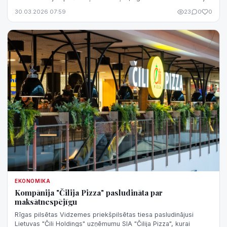
ST.
30.03.2026 07:59
23
0
0
EKONOMIKA
Kompānija "Čilija Pizza" pasludināta par
maksātnespējīgu
Rīgas pilsētas Vidzemes priekšpilsētas tiesa pasludinājusi
Lietuvas "Čili Holdings" uzņēmumu SIA "Čilija Pizza", kurai