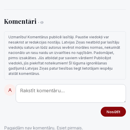
Komentāri
· 0
Uzmanību! Komentārus publicē lasītāji. Paustie viedokļi var
nesakrist ar redakcijas nostāju. Latvijas Ziņas neatbild par lasītāju
viedokļu saturu un lūdz autorus ievērot morāles normas, nekurināt
nacionālo un rasu naidu un izvairīties no rupjībām. Padomājiet,
pirms izsakāties. Jūs atbildat par saviem vārdiem! Publicējot
viedokli, jūs piekrītat noteikumiem! Šī lūguma ignorēšanas
gadījumā Latvijas Ziņas patur tiesības liegt lietotājam iespēju
atstāt komentārus.
Nosūtīt
Pagaidām nav komentāru. Esiet pirmais.