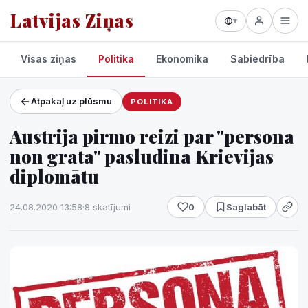
Latvijas Ziņas
▾
Visas ziņas
Politika
Ekonomika
Sabiedrība
Atpakaļ uz plūsmu
POLITIKA
Projekti un pakalpojumi
Austrija pirmo reizi par "persona
Laikapstākļi
non grata" pasludina Krievijas
diplomātu
24.08.2020 13:58
·
8 skatījumi
0
Saglabāt