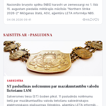
Nacionālo bruņoto spēku (NBS) karavīri un zemessargi no 1. līdz
15. augustam piedalās militārajās mācībās "Northern Strike
2026-2" Mičiganas štatā, ASV, aģentūru LETA informēja NBS.
04.08.2026 09:41
48
0
2
SAISTĪTS AR #PASLUDINA
SABIEDRĪBA
ST pasludinās nolēmumu par mazākumtautību valodu
lietošanu LSM
Satversmes tiesa (ST) šodien plkst. 11 pasludinās nolēmumu
lietā par mazākumtautību valodu lietošanu sabiedriskajos
elektroniskajos plašsaziņas līdzekļos, aģentūru LETA informēja