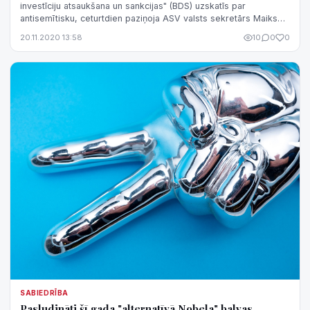
investīciju atsaukšana un sankcijas" (BDS) uzskatīs par
antisemītisku, ceturtdien paziņoja ASV valsts sekretārs Maiks
Pompeo.
20.11.2020 13:58
10
0
0
SABIEDRĪBA
Pasludināti šī gada "alternatīvā Nobela" balvas