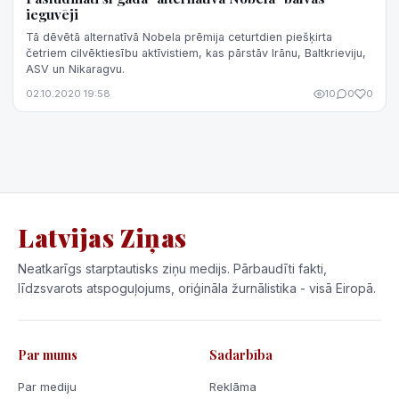
ieguvēji
Tā dēvētā alternatīvā Nobela prēmija ceturtdien piešķirta
četriem cilvēktiesību aktīvistiem, kas pārstāv Irānu, Baltkrieviju,
ASV un Nikaragvu.
02.10.2020 19:58
10
0
0
Latvijas Ziņas
Neatkarīgs starptautisks ziņu medijs. Pārbaudīti fakti,
līdzsvarots atspoguļojums, oriģināla žurnālistika - visā Eiropā.
Par mums
Sadarbība
Par mediju
Reklāma