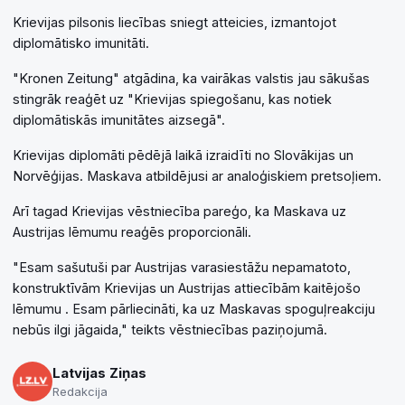
Krievijas pilsonis liecības sniegt atteicies, izmantojot
diplomātisko imunitāti.
"Kronen Zeitung" atgādina, ka vairākas valstis jau sākušas
stingrāk reaģēt uz "Krievijas spiegošanu, kas notiek
diplomātiskās imunitātes aizsegā".
Krievijas diplomāti pēdējā laikā izraidīti no Slovākijas un
Norvēģijas. Maskava atbildējusi ar analoģiskiem pretsoļiem.
Arī tagad Krievijas vēstniecība pareģo, ka Maskava uz
Austrijas lēmumu reaģēs proporcionāli.
"Esam sašutuši par Austrijas varasiestāžu nepamatoto,
konstruktīvām Krievijas un Austrijas attiecībām kaitējošo
lēmumu . Esam pārliecināti, ka uz Maskavas spoguļreakciju
nebūs ilgi jāgaida," teikts vēstniecības paziņojumā.
Latvijas Ziņas
Redakcija