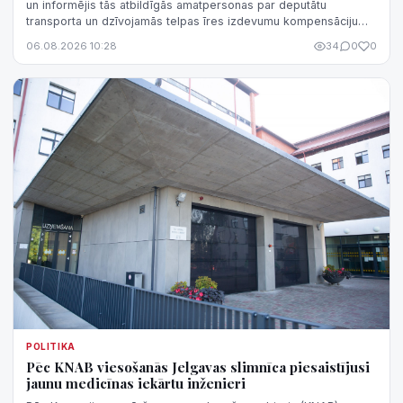
un informējis tās atbildīgās amatpersonas par deputātu
transporta un dzīvojamās telpas īres izdevumu kompensāciju
normatīvā regulējuma nepilnībām, kas rada iespēju
06.08.2026 10:28
34
0
0
kompensāciju sistēmu izmantot negodprātīgi.
POLITIKA
Pēc KNAB viesošanās Jelgavas slimnīca piesaistījusi
jaunu medicīnas iekārtu inženieri