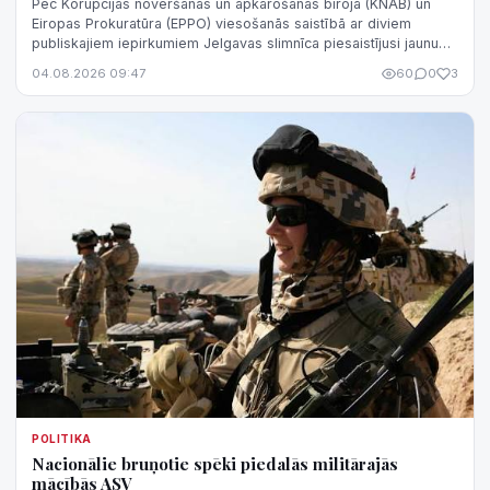
Pēc Korupcijas novēršanas un apkarošanas biroja (KNAB) un
Eiropas Prokuratūra (EPPO) viesošanās saistībā ar diviem
publiskajiem iepirkumiem Jelgavas slimnīca piesaistījusi jaunu
medicīnas iekārtu inže...
04.08.2026 09:47
60
0
3
POLITIKA
Nacionālie bruņotie spēki piedalās militārajās
mācībās ASV