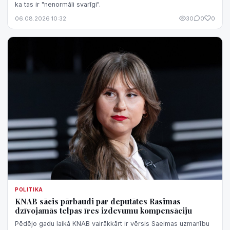
ka tas ir "nenormāli svarīgi".
06.08.2026 10:32
30
0
0
POLITIKA
KNAB sācis pārbaudi par deputātes Rasimas
dzīvojamās telpas īres izdevumu kompensāciju
Pēdējo gadu laikā KNAB vairākkārt ir vērsis Saeimas uzmanību