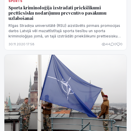
SPORTS
Sporta kriminoloģijā izstrādāti priekšlikumi
prettiesisku nodarījumu preventīvo pasākumu
uzlabošanai
Rīgas Stradiņa universitātē (RSU) aizstāvēts pirmais promocijas
darbs Latvijā vēl mazattīstītajā sporta tiesību un sporta
kriminoloģijas jomā, un tajā izstrādāti priekšlikumi prettiesisku
nodarījumu p...
30.11.2020 17:58
44
0
0