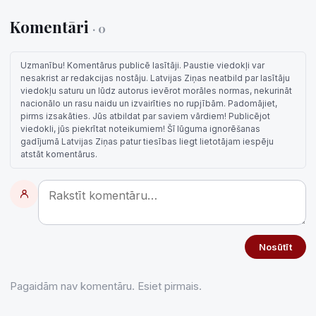
Komentāri
· 0
Uzmanību! Komentārus publicē lasītāji. Paustie viedokļi var
nesakrist ar redakcijas nostāju. Latvijas Ziņas neatbild par lasītāju
viedokļu saturu un lūdz autorus ievērot morāles normas, nekurināt
nacionālo un rasu naidu un izvairīties no rupjībām. Padomājiet,
pirms izsakāties. Jūs atbildat par saviem vārdiem! Publicējot
viedokli, jūs piekrītat noteikumiem! Šī lūguma ignorēšanas
gadījumā Latvijas Ziņas patur tiesības liegt lietotājam iespēju
atstāt komentārus.
Nosūtīt
Pagaidām nav komentāru. Esiet pirmais.