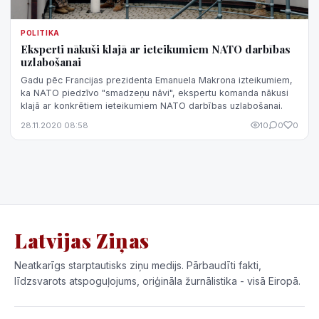
POLITIKA
Eksperti nākuši klajā ar ieteikumiem NATO darbības
uzlabošanai
Gadu pēc Francijas prezidenta Emanuela Makrona izteikumiem,
ka NATO piedzīvo "smadzeņu nāvi", ekspertu komanda nākusi
klajā ar konkrētiem ieteikumiem NATO darbības uzlabošanai.
28.11.2020 08:58
10
0
0
Latvijas Ziņas
Neatkarīgs starptautisks ziņu medijs. Pārbaudīti fakti,
līdzsvarots atspoguļojums, oriģināla žurnālistika - visā Eiropā.