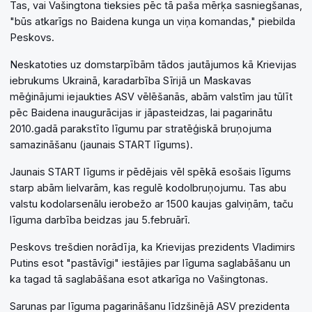
Tas, vai Vašingtona tieksies pēc tā paša mērķa sasniegšanas,
"būs atkarīgs no Baidena kunga un viņa komandas," piebilda
Peskovs.
Neskatoties uz domstarpībām tādos jautājumos kā Krievijas
iebrukums Ukrainā, karadarbība Sīrijā un Maskavas
mēģinājumi iejaukties ASV vēlēšanās, abām valstīm jau tūlīt
pēc Baidena inaugurācijas ir jāpasteidzas, lai pagarinātu
2010.gadā parakstīto līgumu par stratēģiskā bruņojuma
samazināšanu (jaunais START līgums).
Jaunais START līgums ir pēdējais vēl spēkā esošais līgums
starp abām lielvarām, kas regulē kodolbruņojumu. Tas abu
valstu kodolarsenālu ierobežo ar 1500 kaujas galviņām, taču
līguma darbība beidzas jau 5.februārī.
Peskovs trešdien norādīja, ka Krievijas prezidents Vladimirs
Putins esot "pastāvīgi" iestājies par līguma saglabāšanu un
ka tagad tā saglabāšana esot atkarīga no Vašingtonas.
Sarunas par līguma pagarināšanu līdzšinējā ASV prezidenta