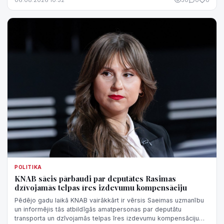
06.08.2026 10:32
30
0
0
POLITIKA
KNAB sācis pārbaudi par deputātes Rasimas
dzīvojamās telpas īres izdevumu kompensāciju
Pēdējo gadu laikā KNAB vairākkārt ir vērsis Saeimas uzmanību
un informējis tās atbildīgās amatpersonas par deputātu
transporta un dzīvojamās telpas īres izdevumu kompensāciju