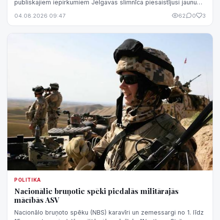
publiskajiem iepirkumiem Jelgavas slimnīca piesaistījusi jaunu
medicīnas iekārtu inže...
04.08.2026 09:47
62
0
3
POLITIKA
Nacionālie bruņotie spēki piedalās militārajās
mācībās ASV
Nacionālo bruņoto spēku (NBS) karavīri un zemessargi no 1. līdz