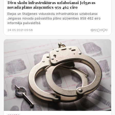
Divu skolu infrastruktūras uzlabošanai Jelgavas
novadā plāno aizņemties 959 462 eiro
Elejas un Staļģenes vidusskolu infrastruktūras uzlabošanai
Jelgavas novada pašvaldība plāno aizņemties 959 462 eiro
informēja pašvaldībā.
24.05.2021 09:58
12
0
0