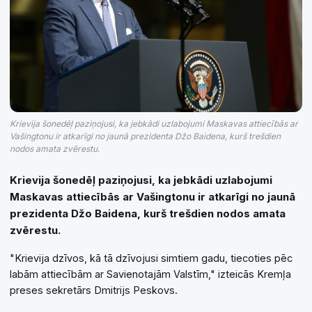
Krievija šonedēļ paziņojusi, ka jebkādi uzlabojumi Maskavas attiecībās ar
Vašingtonu ir atkarīgi no jaunā prezidenta Džo Baidena, kurš trešdien
nodos amata zvērestu.
Krievija šonedēļ paziņojusi, ka jebkādi uzlabojumi
Maskavas attiecībās ar Vašingtonu ir atkarīgi no jaunā
prezidenta Džo Baidena, kurš trešdien nodos amata
zvērestu.
"Krievija dzīvos, kā tā dzīvojusi simtiem gadu, tiecoties pēc
labām attiecībām ar Savienotajām Valstīm," izteicās Kremļa
preses sekretārs Dmitrijs Peskovs.