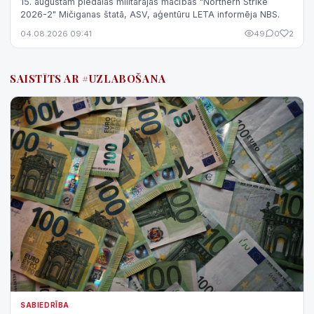
15. augustam piedalās militārajās mācībās "Northern Strike
2026-2" Mičiganas štatā, ASV, aģentūru LETA informēja NBS.
04.08.2026 09:41
49
0
2
SAISTĪTS AR #UZLABOŠANA
SABIEDRĪBA