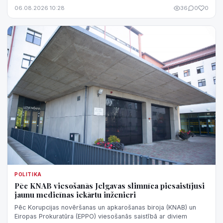
normatīvā regulējuma nepilnībām, kas rada iespēju
06.08.2026 10:28
36
0
0
kompensāciju sistēmu izmantot negodprātīgi.
POLITIKA
Pēc KNAB viesošanās Jelgavas slimnīca piesaistījusi
jaunu medicīnas iekārtu inženieri
Pēc Korupcijas novēršanas un apkarošanas biroja (KNAB) un
Eiropas Prokuratūra (EPPO) viesošanās saistībā ar diviem