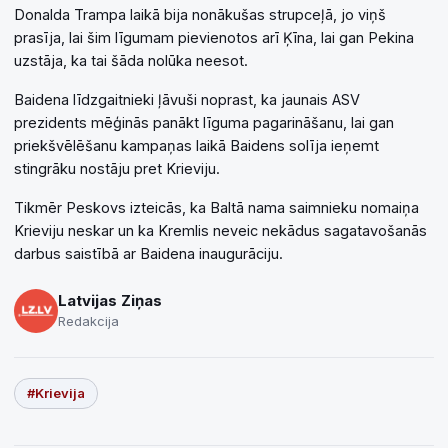
Donalda Trampa laikā bija nonākušas strupceļā, jo viņš
prasīja, lai šim līgumam pievienotos arī Ķīna, lai gan Pekina
uzstāja, ka tai šāda nolūka neesot.
Baidena līdzgaitnieki ļāvuši noprast, ka jaunais ASV
prezidents mēģinās panākt līguma pagarināšanu, lai gan
priekšvēlēšanu kampaņas laikā Baidens solīja ieņemt
stingrāku nostāju pret Krieviju.
Tikmēr Peskovs izteicās, ka Baltā nama saimnieku nomaiņa
Krieviju neskar un ka Kremlis neveic nekādus sagatavošanās
darbus saistībā ar Baidena inaugurāciju.
Latvijas Ziņas
Redakcija
#Krievija