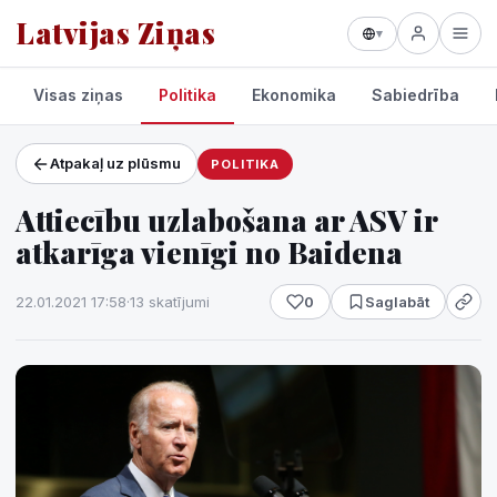
Latvijas Ziņas
▾
Visas ziņas
Politika
Ekonomika
Sabiedrība
Atpakaļ uz plūsmu
POLITIKA
Projekti un pakalpojumi
Attiecību uzlabošana ar ASV ir
Laikapstākļi
atkarīga vienīgi no Baidena
22.01.2021 17:58
·
13 skatījumi
0
Saglabāt