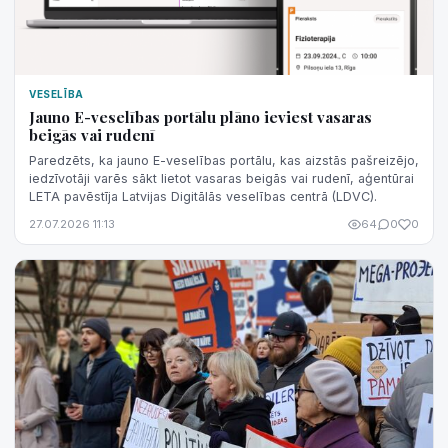
VESELĪBA
Jauno E-veselības portālu plāno ieviest vasaras
beigās vai rudenī
Paredzēts, ka jauno E-veselības portālu, kas aizstās pašreizējo,
iedzīvotāji varēs sākt lietot vasaras beigās vai rudenī, aģentūrai
LETA pavēstīja Latvijas Digitālās veselības centrā (LDVC).
27.07.2026 11:13
64
0
0