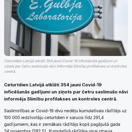
Ceturtdien Latvijā atklāti 354 jauni Covid-19 inficēšanās gadījumi un
ziņots par četru saslimušo nāvi informēja Slimību profilakses un kontroles
centrā.
Ceturtdien Latvijā atklāti 354 jauni Covid-19
inficēšanās gadījumi un ziņots par četru saslimušo nāvi
informēja Slimību profilakses un kontroles centrā.
Saslimstības ar Covid-19 divu nedēļu kumulatīvais rādītājs uz
100 000 iedzīvotāju ceturtdien ir sarucis līdz 291,4
gadījumiem, kas ir zemākais rādītājs kopš pagājušā gada
24.novembra (282,5). Kumulatīvā rādītāja visai strauja