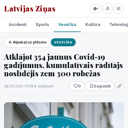
Latvijas Ziņas
▾
Incidenti
Sports
Veselība
Kultūra
Tehnoloģ
Atpakaļ uz plūsmu
VESELĪBA
Projekti un pakalpojumi
Atklājot 354 jaunus Covid-19
Laikapstākļi
gadījumus, kumulatīvais rādītājs
noslīdējis zem 300 robežas
28.05.2021 13:59
·
6 skatījumi
0
Saglabāt