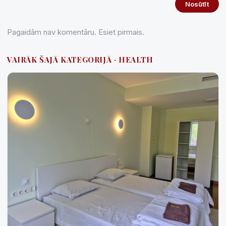
Nosūtīt
Pagaidām nav komentāru. Esiet pirmais.
VAIRĀK ŠAJĀ KATEGORIJĀ · HEALTH