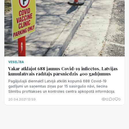
VESELĪBA
Vakar atklājot 688 jaunus Covid-19 inficētos, Latvijas
kumulatīvais rādītājs pārsniedzis 400 gadījumus
Pagājušajā diennaktī Latvijā atklāti kopumā 688 Covid-19
gadījumi un saņemtas ziņas par 15 sasirgušo nāvi, liecina
Slimību profilakses un kontroles centra apkopotā informācija.
20.04.2021 13:59
12
0
0