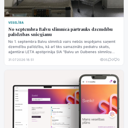
VESELĪBA
No septembra Balvu slimnīcā pārtrauks dzemdību
palīdzības sniegšanu
No 1. septembra Balvu slimnīcā vairs nebūs iespējams saņemt
dzemdību palīdzību, kā arī tiks samazināts pediatru skaits,
aģentūrai LETA apstiprināja SIA "Balvu un Gulbenes slimnīcu
apvienība" valdes lo...
31.07.2026 18:51
35
0
0