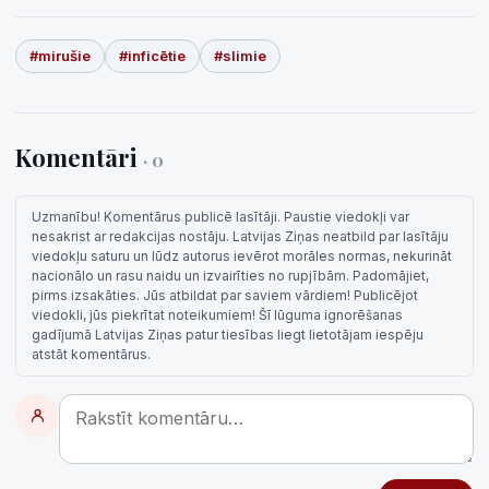
#mirušie
#inficētie
#slimie
Komentāri
· 0
Uzmanību! Komentārus publicē lasītāji. Paustie viedokļi var
nesakrist ar redakcijas nostāju. Latvijas Ziņas neatbild par lasītāju
viedokļu saturu un lūdz autorus ievērot morāles normas, nekurināt
nacionālo un rasu naidu un izvairīties no rupjībām. Padomājiet,
pirms izsakāties. Jūs atbildat par saviem vārdiem! Publicējot
viedokli, jūs piekrītat noteikumiem! Šī lūguma ignorēšanas
gadījumā Latvijas Ziņas patur tiesības liegt lietotājam iespēju
atstāt komentārus.