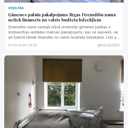
VESELĪBA
Ģimenes palātu pakalpojums Rīgas Dzemdību namā
netiek finansēts no valsts budžeta līdzekļiem
Dzemdību nama sestajā stāvā izvietotās ģimenes palātas ir
ārstniecības iestādes maksas pakalpojums, kas ne iepriekš, ne
arī šobrīd netiek finansēts no valsts budžeta līdzekļiem. Līdz ar
to nav korekti šo pakalpojumu sasaistīt ar valsts finansējuma
07.08.2026 09:23
430
0
0
izmaiņām.