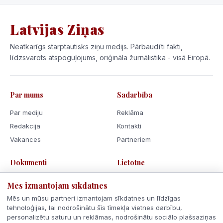
Latvijas Ziņas
Neatkarīgs starptautisks ziņu medijs. Pārbaudīti fakti,
līdzsvarots atspoguļojums, oriģināla žurnālistika - visā Eiropā.
Par mums
Sadarbība
Par mediju
Reklāma
Redakcija
Kontakti
Vakances
Partneriem
Dokumenti
Lietotne
Lietošanas noteikumi
Mēs izmantojam sīkdatnes
Privātuma politika
Mēs un mūsu partneri izmantojam sīkdatnes un līdzīgas
Sīkdatnes
tehnoloģijas, lai nodrošinātu šīs tīmekļa vietnes darbību,
personalizētu saturu un reklāmas, nodrošinātu sociālo plašsaziņas
Rīcības kodekss