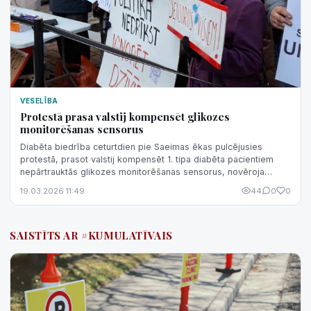
VESELĪBA
Protestā prasa valstij kompensēt glikozes
monitorēšanas sensorus
Diabēta biedrība ceturtdien pie Saeimas ēkas pulcējusies
protestā, prasot valstij kompensēt 1. tipa diabēta pacientiem
nepārtrauktās glikozes monitorēšanas sensorus, novēroja
aģentūra LETA.
19.03.2026 11:49
44
0
0
SAISTĪTS AR #KUMULATĪVAIS