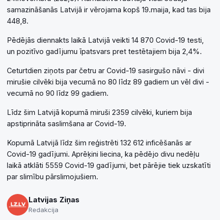
samazināšanās Latvijā ir vērojama kopš 19.maija, kad tas bija
448,8.
Pēdējās diennakts laikā Latvijā veikti 14 870 Covid-19 testi,
un pozitīvo gadījumu īpatsvars pret testētajiem bija 2,4%.
Ceturtdien ziņots par četru ar Covid-19 sasirgušo nāvi - divi
mirušie cilvēki bija vecumā no 80 līdz 89 gadiem un vēl divi -
vecumā no 90 līdz 99 gadiem.
Līdz šim Latvijā kopumā miruši 2359 cilvēki, kuriem bija
apstiprināta saslimšana ar Covid-19.
Kopumā Latvijā līdz šim reģistrēti 132 612 inficēšanās ar
Covid-19 gadījumi. Aprēķini liecina, ka pēdējo divu nedēļu
laikā atklāti 5559 Covid-19 gadījumi, bet pārējie tiek uzskatīti
par slimību pārslimojušiem.
Latvijas Ziņas
Redakcija