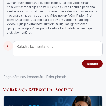
Uzmanību! Komentārus publicē lasītāji. Paustie viedokļi var
nesakrist ar redakcijas nostāju. Latvijas Ziņas neatbild par lasītāju
viedokļu saturu un lūdz autorus ievērot morāles normas, nekurināt
nacionālo un rasu naidu un izvairīties no rupjībām. Padomājiet,
pirms izsakāties. Jūs atbildat par saviem vārdiem! Publicējot
viedokli, jūs piekrītat noteikumiem! Šī lūguma ignorēšanas
gadījumā Latvijas Ziņas patur tiesības liegt lietotājam iespēju
atstāt komentārus.
Nosūtīt
Pagaidām nav komentāru. Esiet pirmais.
VAIRĀK ŠAJĀ KATEGORIJĀ · SOCIETY