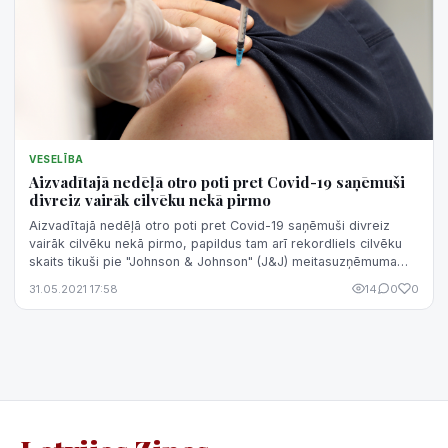
VESELĪBA
Aizvadītajā nedēļā otro poti pret Covid-19 saņēmuši
divreiz vairāk cilvēku nekā pirmo
Aizvadītajā nedēļā otro poti pret Covid-19 saņēmuši divreiz
vairāk cilvēku nekā pirmo, papildus tam arī rekordliels cilvēku
skaits tikuši pie "Johnson & Johnson" (J&J) meitasuzņēmuma
ražotās vakcīnas,...
31.05.2021 17:58
14
0
0