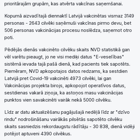
prioritārajām grupām, kas atvērta vakcīnas saņemšanai.
Kopumā aizvadītajā diennaktī Latvijā vakcinētas vismaz 3149
personas - 2643 cilvēki saņēmuši vakcīnas pirmo devu, bet
506 personas vakcinācijas procesu noslēdza, saņemot otro
poti.
Pēdējās dienās vakcinēto cilvēku skaits NVD statistikā gan
vēl varētu pieaugt, jo ne visi mediķi datus "E-veselības"
sistēmā ievada tajā pašā dienā, kad pacients tiek sapotēts.
Piemēram, NVD apkopotajos datos redzams, ka sestdien
Latvijā pret Covid-19 vakcinēti 4973 cilvēki, lai gan
Vakcinācijas projekta birojs, apkopojot operatīvos datus,
sestdienas vakarā ziņoja, ka astoņos masu vakcinācijas
punktos vien savakcinēti vairāk nekā 5000 cilvēku.
Līdz ar datu aktualizēšanu pagājušajā nedēļā līdz ar "dzīvo
rindu" nodrošināšanu vairākās pilsētās sapotēto cilvēku
skaits sasniedzis rekordaugstu rādītāju - 30 838, dienā vidēji
potējot aptuveni 4390 cilvēkus.