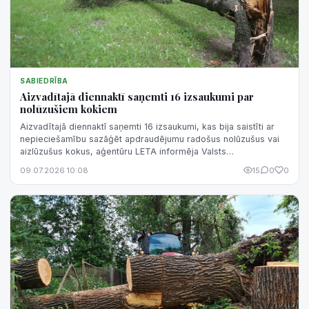
SABIEDRĪBA
Aizvadītajā diennaktī saņemti 16 izsaukumi par
nolūzušiem kokiem
Aizvadītajā diennaktī saņemti 16 izsaukumi, kas bija saistīti ar
nepieciešamību sazāģēt apdraudējumu radošus nolūzušus vai
aizlūzušus kokus, aģentūru LETA informēja Valsts
ugunsdzēsības un glābšanas d...
09.07.2026 10:08
15
0
0