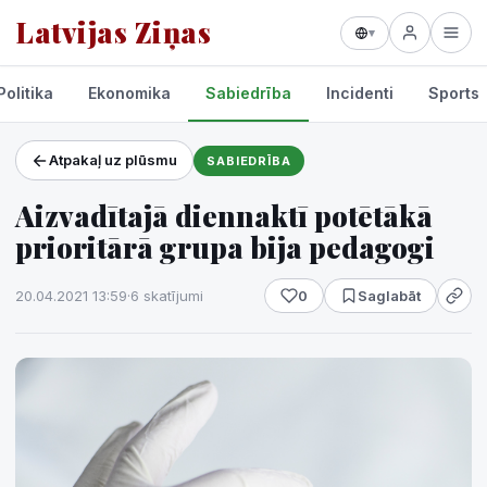
Latvijas Ziņas
▾
Politika
Ekonomika
Sabiedrība
Incidenti
Sports
Atpakaļ uz plūsmu
SABIEDRĪBA
Projekti un pakalpojumi
Aizvadītajā diennaktī potētākā
Laikapstākļi
prioritārā grupa bija pedagogi
20.04.2021 13:59
·
6 skatījumi
0
Saglabāt