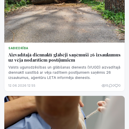
SABIEDRĪBA
Aizvadītajā diennaktī glābēji saņēmuši 26 izsaukumus
uz vēja nodarītiem postījumiem
Valsts ugunsdzēsības un glābšanas dienests (VUGD) aizvadītajā
diennaktī saistībā ar vēja radītiem postījumiem saņēmis 26
izsaukumus, aģentūru LETA informēja dienests.
12.06.2026 12:55
15
0
0