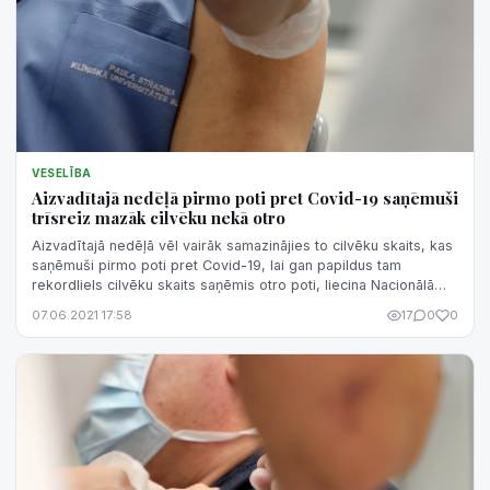
VESELĪBA
Aizvadītajā nedēļā pirmo poti pret Covid-19 saņēmuši
trīsreiz mazāk cilvēku nekā otro
Aizvadītajā nedēļā vēl vairāk samazinājies to cilvēku skaits, kas
saņēmuši pirmo poti pret Covid-19, lai gan papildus tam
rekordliels cilvēku skaits saņēmis otro poti, liecina Nacionālā
veselības dien...
07.06.2021 17:58
17
0
0