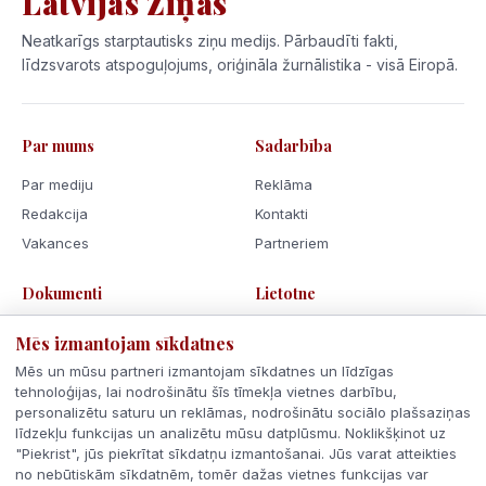
Latvijas Ziņas
Neatkarīgs starptautisks ziņu medijs. Pārbaudīti fakti,
līdzsvarots atspoguļojums, oriģināla žurnālistika - visā Eiropā.
Par mums
Sadarbība
Par mediju
Reklāma
Redakcija
Kontakti
Vakances
Partneriem
Dokumenti
Lietotne
Lietošanas noteikumi
Mēs izmantojam sīkdatnes
Privātuma politika
Mēs un mūsu partneri izmantojam sīkdatnes un līdzīgas
Sīkdatnes
tehnoloģijas, lai nodrošinātu šīs tīmekļa vietnes darbību,
personalizētu saturu un reklāmas, nodrošinātu sociālo plašsaziņas
Rīcības kodekss
līdzekļu funkcijas un analizētu mūsu datplūsmu. Noklikšķinot uz
"Piekrist", jūs piekrītat sīkdatņu izmantošanai. Jūs varat atteikties
no nebūtiskām sīkdatnēm, tomēr dažas vietnes funkcijas var