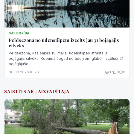
SABIEDRĪBA
Peldsezonā no ūdenstilpēm izcelts jau 31 bojāgājis
cilvēks
Peldsezonā, kas sākās 15. maijā, ūdenstilpēs atrasts 31
bojāgājis cilvēks. Kopumā šogad no ūdeņiem glābēji izcēluši 51
bojāgājušo.
06.08.2026 10:26
37
0
0
SAISTĪTS AR #AIZVADĪTAJĀ