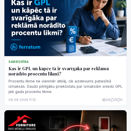
SABIEDRĪBA
Kas ir GPL un kāpēc tā ir svarīgāka par reklāmā
norādīto procentu likmi?
Procentu likme ne vienmēr atklāj, cik aizdevums patiesībā
izmaksās. Daudz pilnīgāku priekšstatu par izmaksām sniedz GPL
jeb gada procentu likme.
06.08.2026 11:10
29
0
0