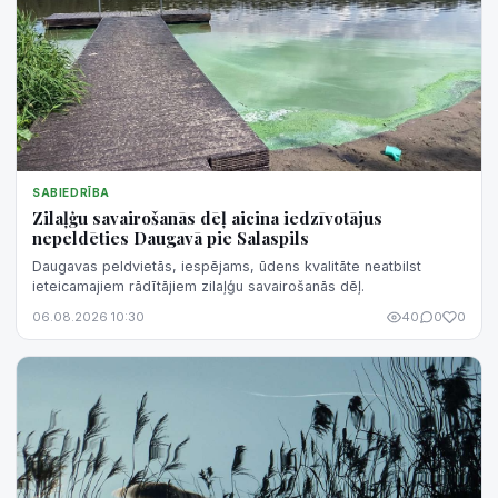
SABIEDRĪBA
Zilaļģu savairošanās dēļ aicina iedzīvotājus
nepeldēties Daugavā pie Salaspils
Daugavas peldvietās, iespējams, ūdens kvalitāte neatbilst
ieteicamajiem rādītājiem zilaļģu savairošanās dēļ.
06.08.2026 10:30
40
0
0