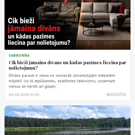
SABIEDRĪBA
Cik bieži jāmaina dīvāns un kādas pazīmes liecina par
nolietojumu?
Dīvāns parasti ir viena no visvairāk izmantotajām mēbelēm
mājoklī. Uz tā atpūšamies, skatāmies televizoru, uzņemam
viesus un nereti arī guļam.
06.08.2026 10:34
31
0
0