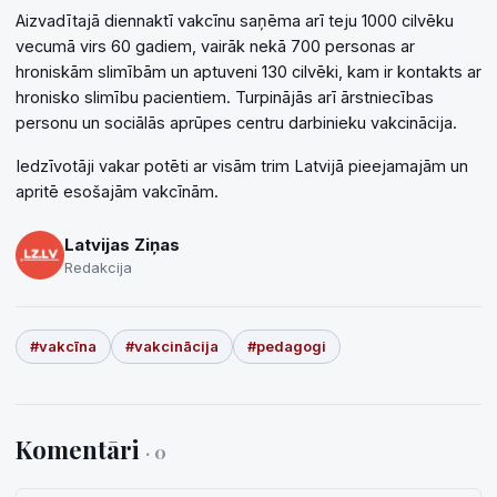
Aizvadītajā diennaktī vakcīnu saņēma arī teju 1000 cilvēku
vecumā virs 60 gadiem, vairāk nekā 700 personas ar
hroniskām slimībām un aptuveni 130 cilvēki, kam ir kontakts ar
hronisko slimību pacientiem. Turpinājās arī ārstniecības
personu un sociālās aprūpes centru darbinieku vakcinācija.
Iedzīvotāji vakar potēti ar visām trim Latvijā pieejamajām un
apritē esošajām vakcīnām.
Latvijas Ziņas
Redakcija
#vakcīna
#vakcinācija
#pedagogi
Komentāri
· 0