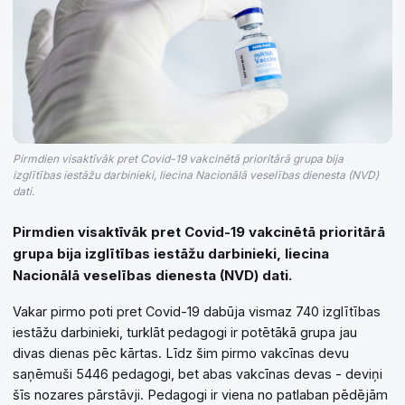
Pirmdien visaktīvāk pret Covid-19 vakcinētā prioritārā grupa bija
izglītības iestāžu darbinieki, liecina Nacionālā veselības dienesta (NVD)
dati.
Pirmdien visaktīvāk pret Covid-19 vakcinētā prioritārā
grupa bija izglītības iestāžu darbinieki, liecina
Nacionālā veselības dienesta (NVD) dati.
Vakar pirmo poti pret Covid-19 dabūja vismaz 740 izglītības
iestāžu darbinieki, turklāt pedagogi ir potētākā grupa jau
divas dienas pēc kārtas. Līdz šim pirmo vakcīnas devu
saņēmuši 5446 pedagogi, bet abas vakcīnas devas - deviņi
šīs nozares pārstāvji. Pedagogi ir viena no patlaban pēdējām