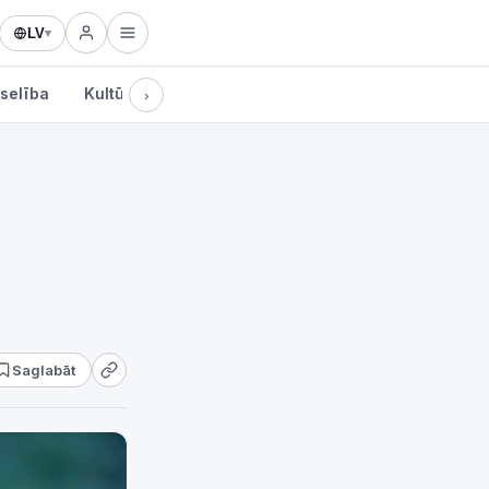
LV
▾
selība
Kultūra
Tehnoloģijas
›
Saglabāt