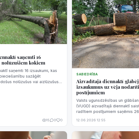
iennaktī saņemti 16
r nolūzušiem kokiem
naktī saņemti 16 izsaukumi, kas
SABIEDRĪBA
 nepieciešamību sazāģēt
Aizvadītajā diennaktī glābē
došus nolūzušus vai aizlūzušus
izsaukumus uz vēja nodarī
LETA informēja Valsts
postījumiem
n glābšanas d...
Valsts ugunsdzēsības un glābšan
(VUGD) aizvadītajā diennaktī sais
radītiem postījumiem saņēmis 26
aģentūru LETA informēja dienests
15
0
0
12.06.2026 12:55