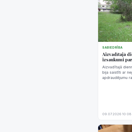
SABIEDRĪBA
Aizvadītajā d
izsaukumi pa
Aizvadītajā dien
bija saistīti ar
apdraudējumu ra
kokus, aģentūru 
ugunsdzēsības u
09.07.2026 10:08