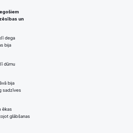
 degošiem
dzēsības un
klī dega
s bija
klī dūmu
āvā bija
eg sadzīves
m ēkas
tojot glābšanas