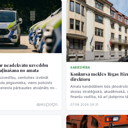
ar neadekvātu uzvedību
SABIEDRĪBA
aļināšana no amata
Konkursā meklēs Rīgas Biz
zvedību, cenšoties izvilināt
direktoru
da jelgavnieka, viens policists
Amata kandidātiem būs jānodroši
ienesta pārbaudes atvaļināts no
skolas stratēģiskā, akadēmiskā, 
ikts rājiens, bet trešajam -
finanšu vadība, kā arī jāstiprina t
konkurētspēja un sadarbība ar ind
6
162
0
0
07.08.2026 09:21