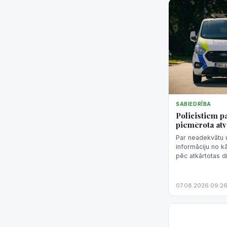
SABIEDRĪBA
Policistiem p
piemērota atv
Par neadekvātu u
informāciju no kā
pēc atkārtotas d
amata, otram izte
piezīme.
07.08.2026 09:2