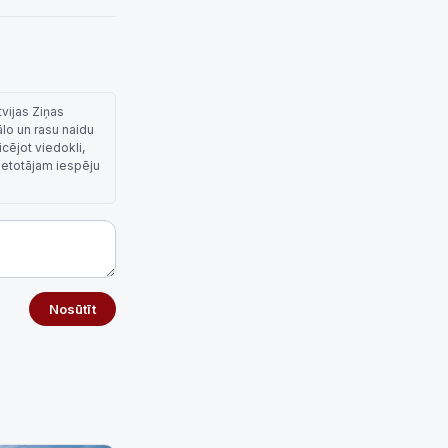
tvijas Ziņas
ālo un rasu naidu
cējot viedokli,
lietotājam iespēju
Nosūtīt