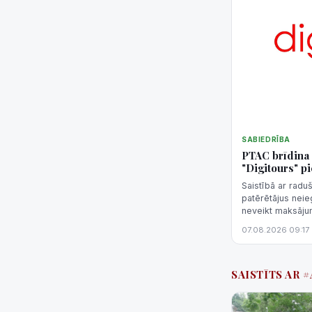
SABIEDRĪBA
PTAC brīdina 
"Digitours" p
Saistībā ar radu
patērētājus neie
neveikt maksāju
pastāv risks, ka 
07.08.2026 09:17
samaksātā nauda 
SAISTĪTS AR 