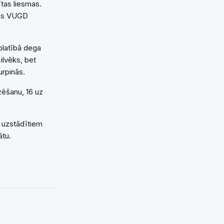
tas liesmas.
irms VUGD
platībā dega
ilvēks, bet
urpinās.
ēšanu, 16 uz
t uzstādītiem
ātu.