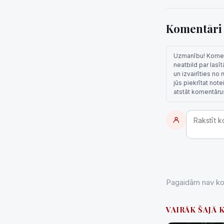
Komentār
Uzmanību! Komentā
neatbild par lasī
un izvairīties no
jūs piekrītat not
atstāt komentāru
Pagaidām nav kom
VAIRĀK ŠAJĀ 