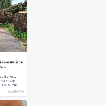
ji saņēmuši 26
tiem
as dienests
tībā ar vēja
 izsaukumus,
.
16
0
0