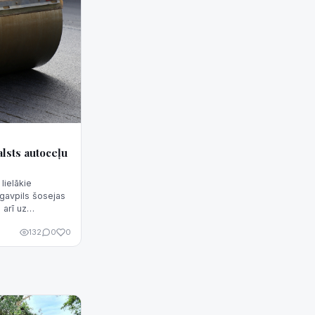
alsts autoceļu
lielākie
gavpils šosejas
 arī uz
132
0
0