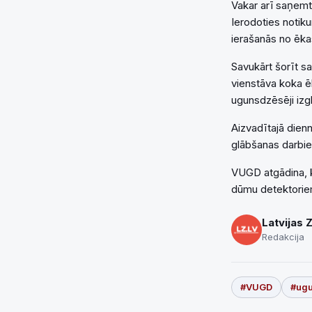
Vakar arī saņemt
Ierodoties notik
ierašanās no ēkas
Savukārt šorīt s
vienstāva koka ē
ugunsdzēsēji izg
Aizvadītajā die
glābšanas darbie
VUGD atgādina, k
dūmu detektoriem
Latvijas 
Redakcija
#VUGD
#ug