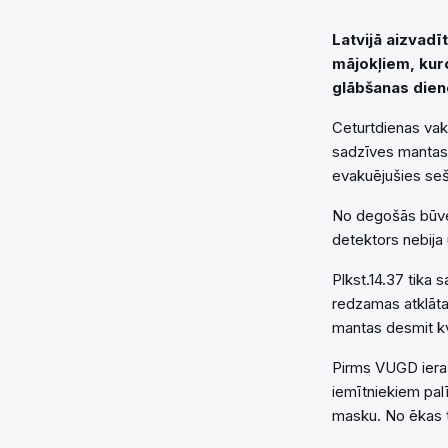
Latvijā aizvadī
mājokļiem, kur
glābšanas dien
Ceturtdienas vak
sadzīves mantas 
evakuējušies seši
No degošās būves
detektors nebija 
Plkst.14.37 tika
redzamas atklāta
mantas desmit kv
Pirms VUGD ieraš
iemītniekiem pal
masku. No ēkas ti