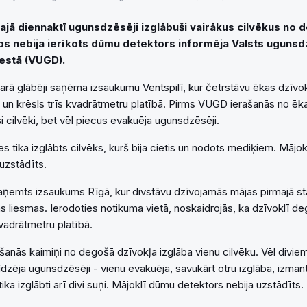
tajā diennaktī ugunsdzēsēji izglābuši vairākus cilvēkus no
os nebija ierīkots dūmu detektors informēja Valsts uguns
estā (VUGD).
arā glābēji saņēma izsaukumu Ventspilī, kur četrstāvu ēkas dzīvo
un krēsls trīs kvadrātmetru platībā. Pirms VUGD ierašanās no ēka
 cilvēki, bet vēl piecus evakuēja ugunsdzēsēji.
 tika izglābts cilvēks, kurš bija cietis un nodots mediķiem. Mājo
uzstādīts.
 saņemts izsaukums Rīgā, kur divstāvu dzīvojamās mājas pirmajā st
s liesmas. Ierodoties notikuma vietā, noskaidrojās, ka dzīvoklī d
adrātmetru platībā.
anās kaimiņi no degošā dzīvokļa izglāba vienu cilvēku. Vēl divie
īdzēja ugunsdzēsēji - vienu evakuēja, savukārt otru izglāba, izman
ka izglābti arī divi suņi. Mājoklī dūmu detektors nebija uzstādīts.