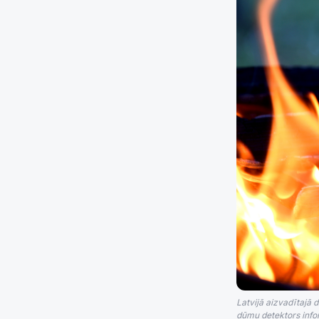
Latvijā aizvadītajā 
dūmu detektors info