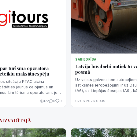
SABIEDRĪBA
Latvijā būvdarbi notiek 61 v
par tūrisma operatora
posmā
ieteiktu maksātnespēju
Uz valsts galvenajiem autoceļiem 
šos situāciju PTAC aicina
satiksmes ierobežojumi ir uz Dau
gādāties jaunus ceļojumus un
(A6), uz Liepājas šosejas (A9), kā
mus šim tūrisma operatoram, jo
Daugavpils apvedceļa (A14).
pakalpojumi netiks sniegti un
172
0
0
07.08.2026 09:15
netiks atgriezta.
#AIZVADĪTAJĀ