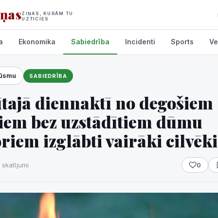
iņas
ZIŅAS, KURĀM TU
UZTICIES
a
Ekonomika
Sabiedrība
Incidenti
Sports
Ve
lūsmu
SABIEDRĪBA
umi
ītajā diennaktī no degošiem
iem bez uzstādītiem dūmu
riem izglābti vairāki cilvēki
 skatījumi
0