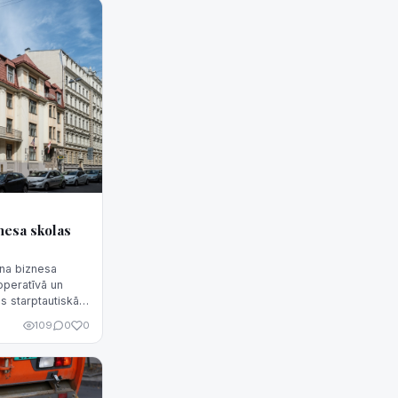
nesa skolas
na biznesa
operatīvā un
ās starptautiskā
ustriju.
109
0
0