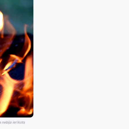
 nebija ierīkots