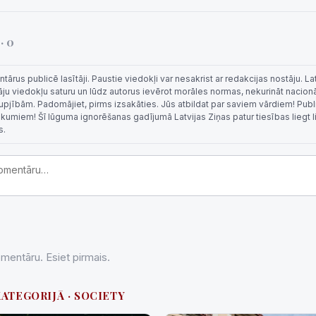
i
· 0
rus publicē lasītāji. Paustie viedokļi var nesakrist ar redakcijas nostāju. La
tāju viedokļu saturu un lūdz autorus ievērot morāles normas, nekurināt nacion
 rupjībām. Padomājiet, pirms izsakāties. Jūs atbildat par saviem vārdiem! Publi
eikumiem! Šī lūguma ignorēšanas gadījumā Latvijas Ziņas patur tiesības liegt 
s.
entāru. Esiet pirmais.
KATEGORIJĀ · SOCIETY