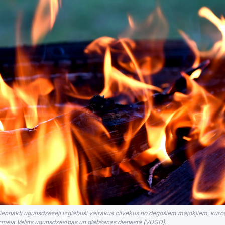
diennaktī ugunsdzēsēji izglābuši vairākus cilvēkus no degošiem mājokļiem, kuros
rmēja Valsts ugunsdzēsības un glābšanas dienestā (VUGD).