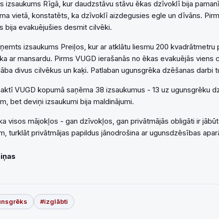
s izsaukums Rīgā, kur daudzstāvu stāvu ēkas dzīvoklī bija pamanī
uma vietā, konstatēts, ka dzīvoklī aizdegusies egle un dīvāns. P
 bija evakuējušies desmit cilvēki.
aņemts izsaukums Preiļos, kur ar atklātu liesmu 200 kvadrātmetru 
ka ar mansardu. Pirms VUGD ierašanās no ēkas evakuējās viens c
lāba divus cilvēkus un kaķi. Patlaban ugunsgrēka dzēšanas darbi t
nnaktī VUGD kopumā saņēma 38 izsaukumus - 13 uz ugunsgrēku dz
m, bet deviņi izsaukumi bija maldinājumi.
a visos mājokļos - gan dzīvokļos, gan privātmājās obligāti ir jābū
, turklāt privātmājas papildus jānodrošina ar ugunsdzēsības apar
Ziņas
unsgrēks
#izglābti